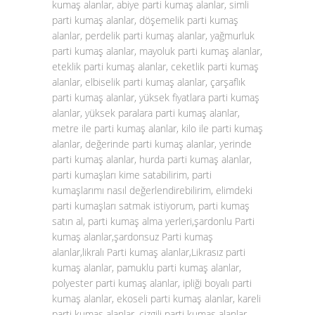
kumaş alanlar, abiye parti kumaş alanlar, simli
parti kumaş alanlar, döşemelik parti kumaş
alanlar, perdelik parti kumaş alanlar, yağmurluk
parti kumaş alanlar, mayoluk parti kumaş alanlar,
eteklik parti kumaş alanlar, ceketlik parti kumaş
alanlar, elbiselik parti kumaş alanlar, çarşaflık
parti kumaş alanlar, yüksek fiyatlara parti kumaş
alanlar, yüksek paralara parti kumaş alanlar,
metre ile parti kumaş alanlar, kilo ile parti kumaş
alanlar, değerinde parti kumaş alanlar, yerinde
parti kumaş alanlar, hurda parti kumaş alanlar,
parti kumaşları kime satabilirim, parti
kumaşlarımı nasıl değerlendirebilirim, elimdeki
parti kumaşları satmak istiyorum, parti kumaş
satın al, parti kumaş alma yerleri,şardonlu Parti
kumaş alanlar,şardonsuz Parti kumaş
alanlar,likralı Parti kumaş alanlar,Likrasız parti
kumaş alanlar, pamuklu parti kumaş alanlar,
polyester parti kumaş alanlar, ipliği boyalı parti
kumaş alanlar, ekoseli parti kumaş alanlar, kareli
parti kumaş alanlar, çizgili parti kumaş alanlar,