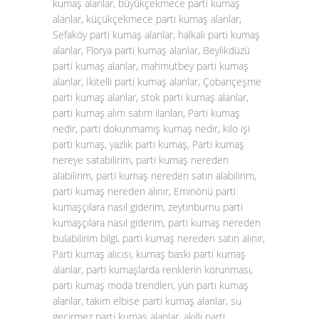
kumaş alanlar, büyükçekmece parti kumaş
alanlar, küçükçekmece parti kumaş alanlar,
Sefaköy parti kumaş alanlar, halkalı parti kumaş
alanlar, Florya parti kumaş alanlar, Beylikdüzü
parti kumaş alanlar, mahmutbey parti kumaş
alanlar, İkitelli parti kumaş alanlar, Çobançeşme
parti kumaş alanlar, stok parti kumaş alanlar,
parti kumaş alım satım ilanları, Parti kumaş
nedir, parti dokunmamış kumaş nedir, kilo işi
parti kumaş, yazlık parti kumaş, Parti kumaş
nereye satabilirim, parti kumaş nereden
alabilirim, parti kumaş nereden satın alabilirim,
parti kumaş nereden alınır, Eminönü parti
kumaşçılara nasıl giderim, zeytinburnu parti
kumaşçılara nasıl giderim, parti kumaş nereden
bulabilirim bilgi, parti kumaş nereden satın alınır,
Parti kumaş alıcısı, kumaş baskı parti kumaş
alanlar, parti kumaşlarda renklerin korunması,
parti kumaş moda trendleri, yün parti kumaş
alanlar, takım elbise parti kumaş alanlar, su
geçirmez parti kumaş alanlar, akıllı parti