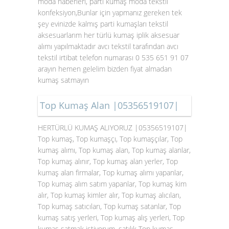
moda haberleri, parti kumaş moda tekstil
konfeksiyon,Bunlar için yapmanız gereken tek
şey evinizde kalmış parti kumaşları tekstil
aksesuarlarım her türlü kumaş iplik aksesuar
alımı yapılmaktadır avcı tekstil tarafından avcı
tekstil irtibat telefon numarası 0 535 651 91 07
arayın hemen gelelim bizden fiyat almadan
kumaş satmayın
Top Kumaş Alan |05356519107|
HERTÜRLÜ KUMAŞ ALIYORUZ |05356519107|
Top kumaş, Top kumaşçı, Top kumaşçılar, Top
kumaş alımı, Top kumaş alan, Top kumaş alanlar,
Top kumaş alınır, Top kumaş alan yerler, Top
kumaş alan firmalar, Top kumaş alımı yapanlar,
Top kumaş alım satım yapanlar, Top kumaş kim
alır, Top kumaş kimler alır, Top kumaş alıcıları,
Top kumaş satıcıları, Top kumaş satanlar, Top
kumaş satış yerleri, Top kumaş alış yerleri, Top
kumaş satmak istiyorum, satılık Top kumaş