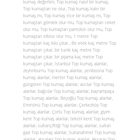
kumaş değerleri, Top kumaş nasıl bir kumaş,
Top kumaştan ne olur, Top kumaş kalın bir
kumaş mı, Top kumaş ince bir kumaş mı, Top
kumaştan gömlek olur mu, Top kumaştan ceket
olur mu, Top kumaştan pantolon olur mu, Top
kumaştan elbise olur mu, 1 metre Top
kumaştan kaç kilo çıkar , Bir etek kaç metre Top
kumaştan çıkar, bir tunik kaç metre Top
kumaştan çıkar, bir pijama kaç metre Top
kumaştan çıkar, İstanbul Top kumaş alanlar,
zeytinburnu Top kumaş alanlar, yenibosna Top
kumaş alanlar, merter Top kumaş alanlar,
güngören Top kumaş alanlar, avcılar Top kumaş
alanlar, bağcılar Top kumaş alanlar, bayrampaşa
Top kumaş alanlar, Beyoğlu Top kumaş alanlar,
Eminönü Top kumaş alanlar, Çerkezköy Top
kumaş alanlar, Çorlu Top kumaş alanlar, giyim
kent Top kumaş alanlar, tekstil kent Top kumaş
alanlar, sultançiftliği Top kumaş alanlar, sultan
gazi Top kumaş alanlar, Sultanahmet Top kumaş
alanlar, atışalanı Top kumaş alanlar, Aksaray Top