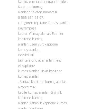
kumaş alım satımı yapan firmalar.
Kapitone kumaş
alanların telefon numarası.
0 535 651 91 07.
Güngören top tane kumaş alanlar.
Bayrampaşa
kaptan @ maç alanlar. Esenler
kapitone kumaş
alanlar. Esen yurt kapitone
kumaş alanlar.
Beylikdüzü
tabi telefonu açar anlar. İkinci
el kapitone
kumaş alanlar. Nakit kapitone
kumaş alanlar
. Fantazi
kapitone kumaş alanlar
.
Nevresimlik
kadife kumaş alanlar. Giyimlik
kapitone kumaş
alanlar. Kabanlık kapitone kumaş
alanlar. Kapitone