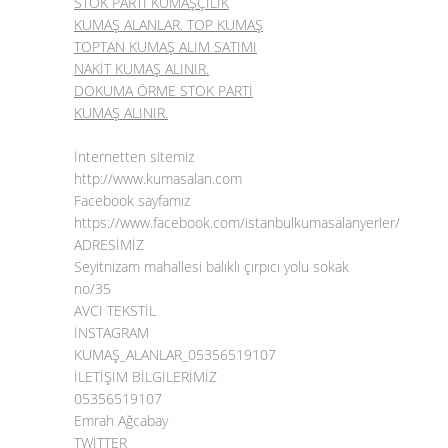
STOK PARTİ KUMAŞÇILIK
KUMAŞ ALANLAR. TOP KUMAŞ
TOPTAN KUMAŞ ALIM SATIMI
NAKİT KUMAŞ ALINIR.
DOKUMA ÖRME STOK PARTİ
KUMAŞ ALINIR.
İnternetten sitemiz
http://www.kumasalan.com
Facebook sayfamız
https://www.facebook.com/istanbulkumasalanyerler/
ADRESİMİZ
Seyitnizam mahallesi balıklı çırpıcı yolu sokak
no/35
AVCI TEKSTİL
İNSTAGRAM
KUMAŞ_ALANLAR_05356519107
İLETİŞİM BİLGİLERİMİZ
05356519107
Emrah Ağcabay
TWİTTER