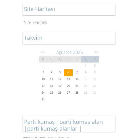
Site Haritası
Site Haritası
Takvim
Ağustos 2026
<<
>>
P
S
Ç
P
C
C
P
1
2
3
4
5
6
7
8
9
10
11
12
13
14
15
16
17
18
19
20
21
22
23
24
25
26
27
28
29
30
31
Parti kumaş |parti kumaş alan
|parti kumaş alanlar |