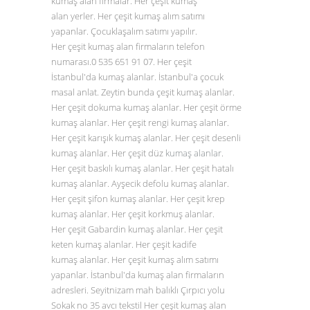
kumaş alan firmalar. Her çeşit kumaş
alan yerler. Her çeşit kumaş alım satımı
yapanlar. Çocuklaşalım satımı yapılır.
Her çeşit kumaş alan firmaların telefon
numarası.0
535 651 91 07
. Her çeşit
İstanbul'da kumaş alanlar. İstanbul'a çocuk
masal anlat. Zeytin bunda çeşit kumaş alanlar.
Her çeşit dokuma kumaş alanlar. Her çeşit örme
kumaş alanlar. Her çeşit rengi kumaş alanlar.
Her çeşit karışık kumaş alanlar. Her çeşit desenli
kumaş alanlar. Her çeşit düz
kumaş alanlar
.
Her çeşit baskılı kumaş alanlar. Her çeşit hatalı
kumaş alanlar. Ayşecik defolu kumaş alanlar.
Her çeşit şifon kumaş alanlar. Her çeşit krep
kumaş alanlar. Her çeşit korkmuş alanlar.
Her çeşit Gabardin kumaş alanlar. Her çeşit
keten kumaş alanlar. Her çeşit kadife
kumaş alanlar. Her çeşit kumaş alım satımı
yapanlar. İstanbul'da kumaş alan firmaların
adresleri. Seyitnizam mah balıklı Çırpıcı yolu
Sokak no 35 avcı tekstil Her çeşit kumaş alan