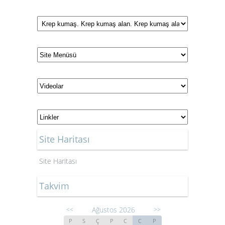
Site Haritası
Site Haritası
Takvim
Ağustos 2026
<<
>>
P
S
Ç
P
C
C
P