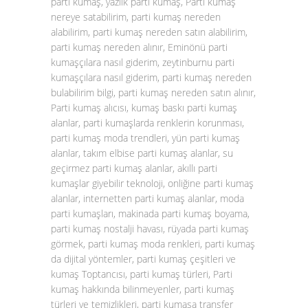
parti kumaş, yazlık parti kumaş, Parti kumaş
nereye satabilirim, parti kumaş nereden
alabilirim, parti kumaş nereden satın alabilirim,
parti kumaş nereden alınır, Eminönü parti
kumaşçılara nasıl giderim, zeytinburnu parti
kumaşçılara nasıl giderim, parti kumaş nereden
bulabilirim bilgi, parti kumaş nereden satın alınır,
Parti kumaş alıcısı, kumaş baskı parti kumaş
alanlar, parti kumaşlarda renklerin korunması,
parti kumaş moda trendleri, yün parti kumaş
alanlar, takım elbise parti kumaş alanlar, su
geçirmez parti kumaş alanlar, akıllı parti
kumaşlar giyebilir teknoloji, onliğine parti kumaş
alanlar, internetten parti kumaş alanlar, moda
parti kumaşları, makinada parti kumaş boyama,
parti kumaş nostalji havası, rüyada parti kumaş
görmek, parti kumaş moda renkleri, parti kumaş
da dijital yöntemler, parti kumaş çeşitleri ve
kumaş Toptancısı, parti kumaş türleri, Parti
kumaş hakkında bilinmeyenler, parti kumaş
türleri ve temizlikleri, parti kumaşa transfer