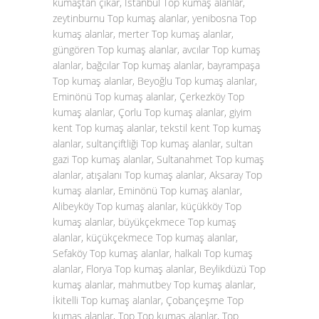
kumaştan çıkar, İstanbul Top kumaş alanlar,
zeytinburnu Top kumaş alanlar, yenibosna Top
kumaş alanlar, merter Top kumaş alanlar,
güngören Top kumaş alanlar, avcılar Top kumaş
alanlar, bağcılar Top kumaş alanlar, bayrampaşa
Top kumaş alanlar, Beyoğlu Top kumaş alanlar,
Eminönü Top kumaş alanlar, Çerkezköy Top
kumaş alanlar, Çorlu Top kumaş alanlar, giyim
kent Top kumaş alanlar, tekstil kent Top kumaş
alanlar, sultançiftliği Top kumaş alanlar, sultan
gazi Top kumaş alanlar, Sultanahmet Top kumaş
alanlar, atışalanı Top kumaş alanlar, Aksaray Top
kumaş alanlar, Eminönü Top kumaş alanlar,
Alibeyköy Top kumaş alanlar, küçükköy Top
kumaş alanlar, büyükçekmece Top kumaş
alanlar, küçükçekmece Top kumaş alanlar,
Sefaköy Top kumaş alanlar, halkalı Top kumaş
alanlar, Florya Top kumaş alanlar, Beylikdüzü Top
kumaş alanlar, mahmutbey Top kumaş alanlar,
İkitelli Top kumaş alanlar, Çobançeşme Top
kumaş alanlar, Top Top kumaş alanlar, Top