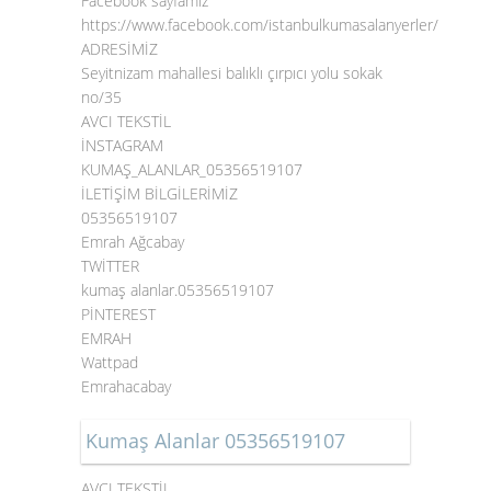
Facebook sayfamız
https://www.facebook.com/istanbulkumasalanyerler/
ADRESİMİZ
Seyitnizam mahallesi balıklı çırpıcı yolu sokak
no/35
AVCI TEKSTİL
İNSTAGRAM
KUMAŞ_ALANLAR_05356519107
İLETİŞİM BİLGİLERİMİZ
05356519107
Emrah Ağcabay
TWİTTER
kumaş alanlar.05356519107
PİNTEREST
EMRAH
Wattpad
Emrahacabay
Kumaş Alanlar 05356519107
AVCI TEKSTİL