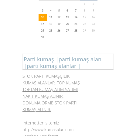
1
2
3
4
5
6
7
8
9
10
11
12
13
14
15
16
17
18
19
20
21
22
23
24
25
26
27
28
29
30
31
Parti kumaş |parti kumaş alan
|parti kumaş alanlar |
STOK PARTİ KUMAŞÇILIK
KUMAŞ ALANLAR. TOP KUMAŞ
TOPTAN KUMAŞ ALIM SATIMI
NAKİT KUMAŞ ALINIR.
DOKUMA ÖRME STOK PARTİ
KUMAŞ ALINIR.
İnternetten sitemiz
http://www.kumasalan.com