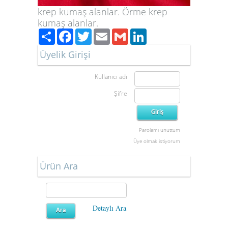
krep kumaş alanlar. Örme krep
kumaş alanlar.
Paylaş
Facebook
Twitter
Email
Gmail
LinkedIn
Üyelik Girişi
Kullanıcı adı
Şifre
Parolamı unuttum
Üye olmak istiyorum
Ürün Ara
Detaylı Ara