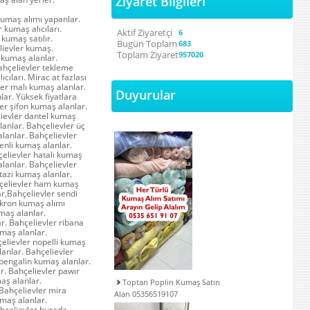
Ziyaret Bilgileri
kumaş alımı yapanlar.
 kumaş alıcıları.
Aktif Ziyaretçi
6
kumaş satılır.
Bugün Toplam
683
lievler kumaş.
Toplam Ziyaret
957020
 kumaş alanlar.
ahçelievler tekleme
cıları. Mirac at fazlası
ler malı kumaş alanlar.
Duyurular
ar. Yüksek fiyatlara
er şifon kumaş alanlar.
lievler dantel kumaş
lanlar. Bahçelievler üç
alanlar. Bahçelievler
enli kumaş alanlar.
çelievler hatalı kumaş
alanlar. Bahçelievler
tazi kumaş alanlar.
hçelievler ham kumaş
r,Bahçelievler sendi
akron kumaş alımı
maş alanlar.
r. Bahçelievler ribana
umaş alanlar.
çelievler nopelli kumaş
lanlar. Bahçelievler
bengalin kumaş alanlar.
r. Bahçelievler pawır
aş alanlar.
Toptan Poplin Kumaş Satın
 Bahçelievler mira
Alan 05356519107
umaş alanlar.
ahçelievler burada