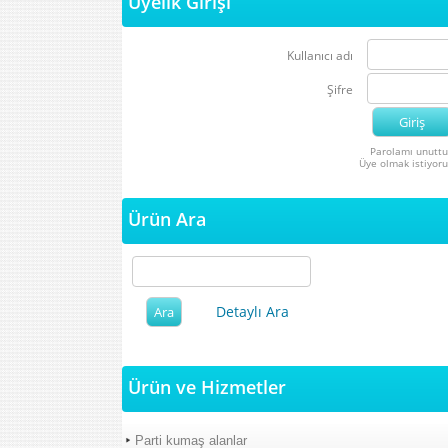
Üyelik Girişi
Kullanıcı adı
Şifre
Parolamı unutt
Üye olmak istiyor
Ürün Ara
Detaylı Ara
Ürün ve Hizmetler
Parti kumaş alanlar