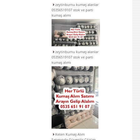
zeytinburnu kumaş alanlar
05356519107 stok ve parti
kumaş alımı
zeytinburnu kumaş alanlar
05356519107 stok ve parti
kumaş alımı
Keten Kumaş Alım
Satımında Güvenilir Çözüm