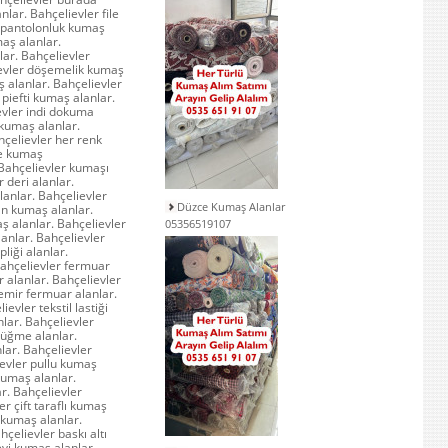
lar. Bahçelievler file
r pantolonluk kumaş
maş alanlar.
ar. Bahçelievler
ievler döşemelik kumaş
ş alanlar. Bahçelievler
piefti kumaş alanlar.
evler indi dokuma
 kumaş alanlar.
hçelievler her renk
le kumaş
 Bahçelievler kumaşı
 deri alanlar.
lanlar. Bahçelievler
Düzce Kumaş Alanlar
lan kumaş alanlar.
ş alanlar. Bahçelievler
05356519107
lanlar. Bahçelievler
pliği alanlar.
 Bahçelievler fermuar
r alanlar. Bahçelievler
emir fermuar alanlar.
evler tekstil lastiği
nlar. Bahçelievler
düğme alanlar.
lar. Bahçelievler
ievler pullu kumaş
kumaş alanlar.
r. Bahçelievler
r çift taraflı kumaş
 kumaş alanlar.
çelievler baskı altı
evi kumaş alanlar.