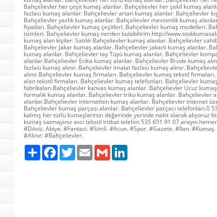
Bahçelievler her çeşit kumaş alanlar. Bahçelievler her şekil kumaş alanl
fazlası kumaş alanlar. Bahçelievler artan kumaş alanlar. Bahçelievler kı
Bahçelievler yazlık kumaş alanlar. Bahçelievler mevsimlik kumaş alanla
fiyatları. Bahçelievler kumaş çeşitleri. Bahçelievler kumaş modelleri. B
isimleri. Bahçelievler kumaş nerden bulabilirim.http://www.stokkumasal
kumaş alan kişiler. Satılık Bahçelievler kumaş alanlar. Bahçelievler sah
Bahçelievler Jakar kumaş alanlar. Bahçelievler jakarlı kumaş alanlar. Bah
kumaş alanlar. Bahçelievler tay Tüyü kumaş alanlar. Bahçelievler kom
alanlar.Bahçelievler Erika kumaş alanlar. Bahçelievler Brode kumaş alın
fazlası kumaş alınır. Bahçelievler imalat fazlası kumaş alınır. Bahçelievl
alınır.Bahçelievler kumaş firmaları. Bahçelievler kumaş tekstil firmaları
alan tekstil firmaları. Bahçelievler kumaş telefonları. Bahçelievler kuma
fabrikaları.Bahçelievler kanvas kumaş alanlar. Bahçelievler Ucuz kumaş
formalık kumaş alanlar. Bahçelievler triko kumaş alanlar. Bahçelievler a
alanlar.Bahçelievler internetten kumaş alanlar. Bahçelievler internet ü
Bahçelievler kumaş parçası alanlar. Bahçelievler parçacı telefonları.0 5
kalmış her türlü kumaşlarınızı değerinde yerinde nakit olarak alıyoruz b
kumaş satmayınız avcı tekstil irtibat telefon 535 651 91 07 arayın heme
#Döviz. Abiye. #Fantazi. #Simli. #Acun. #Spor. #Gazete. #İlan. #Kumaş.
#Alınır. #Bahçelievler.
Paylaş
Facebook
Twitter
Email
Gmail
LinkedIn