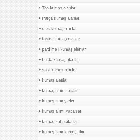
Top kumaş alanlar
Parça kumaş alanlar
stok kumaş alanlar
toptan kumaş alanlar
parti malı kumaş alanlar
hurda kumaş alanlar
spot kumaş alanlar
kumaş alanlar
kumaş alan firmalar
kumaş alan yerler
kumaş alımı yapanlar
kumaş satın alanlar
kumaş alan kumaşçılar