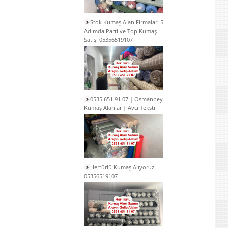
Stok Kumaş Alan Firmalar: 5
Adımda Parti ve Top Kumaş
Satışı 05356519107
0535 651 91 07 | Osmanbey
Kumaş Alanlar | Avcı Tekstil
Hertürlü Kumaş Alıyoruz
05356519107