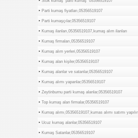
Stok kumaş “parti kumaş “05356519107
Parti kumaş fiyatları,05356519107
Parti kumaşçılar,05356519107
Kumaş ilanları,05356519107,kumaş alım ilanları
Kumaş firmaları,05356519107
Kumaş alım yerleri,05356519107
Kumaş alan kişiler,05356519107
Kumaş alanlar ve satanlar,05356519107
Kumaş alımı yapanlar,05356519107
Zeytinburnu parti kumaş alanlar,05356519107
Top kumaş alan firmalar,05356519107
Kumaş alımı,05356519107,kumas alımı satımı yapılır
Ucuz kumaş alanlar,05356519107
Kumaş Satanlar,05356519107