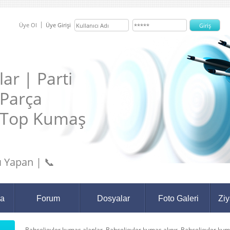
Üye Ol
Üye Girişi
ar | Parti
 Parça
 Top Kumaş
 Yapan | 📞
da
Forum
Dosyalar
Foto Galeri
Ziy
Bahçelievler kumaş alanlar. Bahçelievler kumaş alınır. Bahçelievler kum