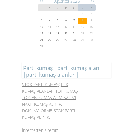
Ağustos 2026
<<
>>
P
S
Ç
P
C
C
P
1
2
3
4
5
6
7
8
9
10
11
12
13
14
15
16
17
18
19
20
21
22
23
24
25
26
27
28
29
30
31
Parti kumaş |parti kumaş alan
|parti kumaş alanlar |
STOK PARTİ KUMAŞÇILIK
KUMAŞ ALANLAR. TOP KUMAŞ
TOPTAN KUMAŞ ALIM SATIMI
NAKİT KUMAŞ ALINIR.
DOKUMA ÖRME STOK PARTİ
KUMAŞ ALINIR.
İnternetten sitemiz