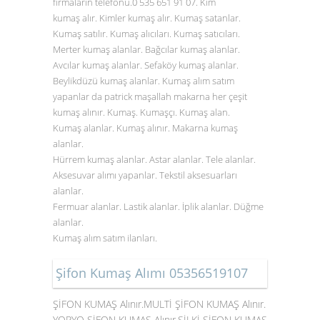
firmaların telefonu.0
535 651 91 07
. Kim
kumaş alır. Kimler kumaş alır. Kumaş satanlar.
Kumaş satılır. Kumaş alıcıları. Kumaş satıcıları.
Merter kumaş alanlar. Bağcılar kumaş alanlar.
Avcılar kumaş alanlar. Sefaköy kumaş alanlar.
Beylikdüzü kumaş alanlar. Kumaş alım satım
yapanlar da patrick maşallah makarna her çeşit
kumaş alınır. Kumaş. Kumaşçı. Kumaş alan.
Kumaş alanlar. Kumaş alınır. Makarna kumaş
alanlar.
Hürrem kumaş alanlar. Astar alanlar. Tele alanlar.
Aksesuvar alımı yapanlar. Tekstil aksesuarları
alanlar.
Fermuar alanlar. Lastik alanlar. İplik alanlar. Düğme
alanlar.
Kumaş alım satım ilanları.
Şifon Kumaş Alımı 05356519107
ŞİFON KUMAŞ Alınır.MULTİ ŞİFON KUMAŞ Alınır.
YORYO ŞİFON KUMAŞ Alınır.SİLKİ ŞİFON KUMAŞ