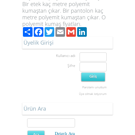
Bir etek kaç metre polyemit
kumaştan çıkar. Bir pantolon kaç
metre polyemit kumaştan çıkar. O
polyemit kumaş fiyatları.
Paylaş
Facebook
Twitter
Email
Gmail
LinkedIn
Üyelik Girişi
Kullanıcı adı
Şifre
Parolamı unuttum
Üye olmak istiyorum
Ürün Ara
Detaylı Ara