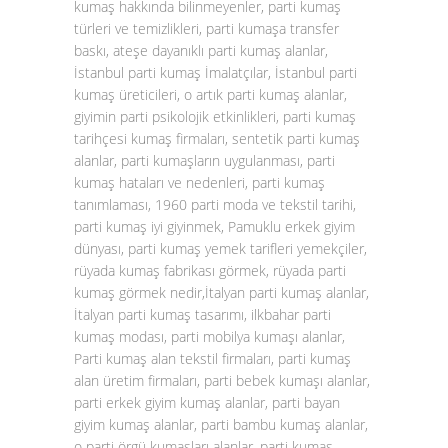
kumaş hakkında bilinmeyenler, parti kumaş
türleri ve temizlikleri, parti kumaşa transfer
baskı, ateşe dayanıklı parti kumaş alanlar,
İstanbul parti kumaş İmalatçılar, İstanbul parti
kumaş üreticileri, o artık parti kumaş alanlar,
giyimin parti psikolojik etkinlikleri, parti kumaş
tarihçesi kumaş firmaları, sentetik parti kumaş
alanlar, parti kumaşların uygulanması, parti
kumaş hataları ve nedenleri, parti kumaş
tanımlaması, 1960 parti moda ve tekstil tarihi,
parti kumaş iyi giyinmek, Pamuklu erkek giyim
dünyası, parti kumaş yemek tarifleri yemekçiler,
rüyada kumaş fabrikası görmek, rüyada parti
kumaş görmek nedir,İtalyan parti kumaş alanlar,
İtalyan parti kumaş tasarımı, ilkbahar parti
kumaş modası, parti mobilya kumaşı alanlar,
Parti kumaş alan tekstil firmaları, parti kumaş
alan üretim firmaları, parti bebek kumaşı alanlar,
parti erkek giyim kumaş alanlar, parti bayan
giyim kumaş alanlar, parti bambu kumaş alanlar,
o parti örgü kumaşları alanlar, parti kumaş