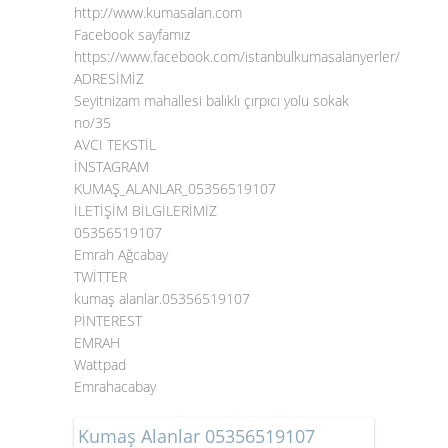
http://www.kumasalan.com
Facebook sayfamız
https://www.facebook.com/istanbulkumasalanyerler/
ADRESİMİZ
Seyitnizam mahallesi balıklı çırpıcı yolu sokak
no/35
AVCI TEKSTİL
İNSTAGRAM
KUMAŞ_ALANLAR_05356519107
İLETİŞİM BİLGİLERİMİZ
05356519107
Emrah Ağcabay
TWİTTER
kumaş alanlar.05356519107
PİNTEREST
EMRAH
Wattpad
Emrahacabay
Kumaş Alanlar 05356519107