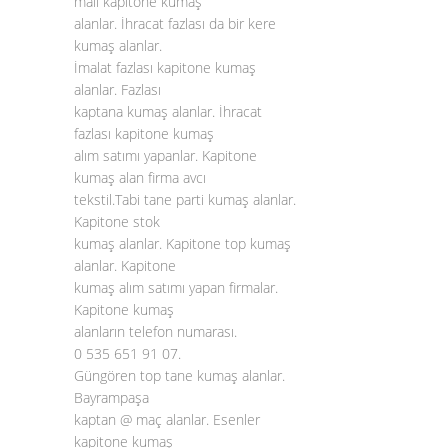
malı kapitone kumaş
alanlar. İhracat fazlası da bir kere
kumaş alanlar.
İmalat fazlası kapitone kumaş
alanlar. Fazlası
kaptana kumaş alanlar. İhracat
fazlası kapitone kumaş
alım satımı yapanlar. Kapitone
kumaş alan firma avcı
tekstil.Tabi tane parti kumaş alanlar.
Kapitone stok
kumaş alanlar. Kapitone top kumaş
alanlar. Kapitone
kumaş alım satımı yapan firmalar.
Kapitone kumaş
alanların telefon numarası.
0 535 651 91 07.
Güngören top tane kumaş alanlar.
Bayrampaşa
kaptan @ maç alanlar. Esenler
kapitone kumaş