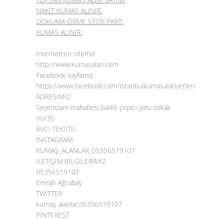
NAKİT KUMAŞ ALINIR.
DOKUMA ÖRME STOK PARTİ
KUMAŞ ALINIR.
İnternetten sitemiz
http://www.kumasalan.com
Facebook sayfamız
https://www.facebook.com/istanbulkumasalanyerler/
ADRESİMİZ
Seyitnizam mahallesi balıklı çırpıcı yolu sokak
no/35
AVCI TEKSTİL
İNSTAGRAM
KUMAŞ_ALANLAR_05356519107
İLETİŞİM BİLGİLERİMİZ
05356519107
Emrah Ağcabay
TWİTTER
kumaş alanlar.05356519107
PİNTEREST