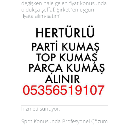
değişken hale gelen fiyat konusunda
oldukça şeffaf. Şirket ‘en uygun
fiyata alım-satım’
hizmeti sunuyor.
Spot Konusunda Profesyonel Çözüm