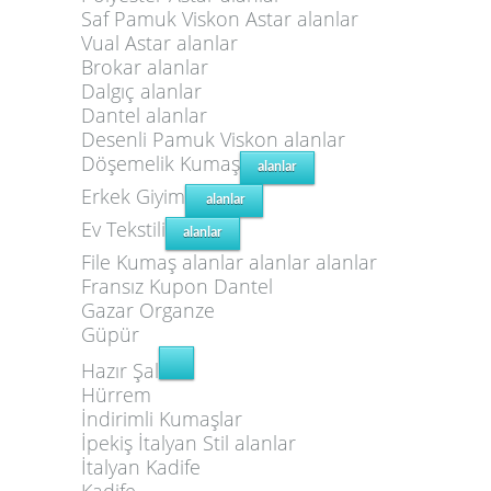
Saf Pamuk Viskon Astar alanlar
Vual Astar alanlar
Brokar alanlar
Dalgıç alanlar
Dantel alanlar
Desenli Pamuk Viskon alanlar
Döşemelik Kumaş
alanlar
Erkek Giyim
alanlar
Ev Tekstili
alanlar
File Kumaş alanlar alanlar alanlar
Fransız Kupon Dantel
Gazar Organze
Güpür
Hazır Şal
Hürrem
İndirimli Kumaşlar
İpekiş İtalyan Stil alanlar
İtalyan Kadife