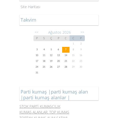
Site Haritası
Takvim
Ağustos 2026
<<
>>
P
S
Ç
P
C
C
P
1
2
3
4
5
6
7
8
9
10
11
12
13
14
15
16
17
18
19
20
21
22
23
24
25
26
27
28
29
30
31
Parti kumaş |parti kumaş alan
|parti kumaş alanlar |
STOK PARTİ KUMAŞÇILIK
KUMAŞ ALANLAR. TOP KUMAŞ
TOPTAN KUMAŞ ALIM SATIMI