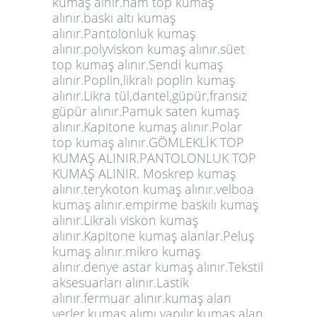
kumaş alnır.ham top kumaş
alınır.baskı altı kumaş
alınır.Pantolonluk kumaş
alınır.polyviskon kumaş alınır.süet
top kumaş alınır.Sendi kumaş
alınır.Poplin,likralı poplin kumaş
alınır.Likra tül,dantel,güpür,fransız
güpür alınır.Pamuk saten kumaş
alınır.Kapitone kumaş alınır.Polar
top kumaş alınır.GÖMLEKLİK TOP
KUMAŞ ALINIR.PANTOLONLUK TOP
KUMAŞ ALINIR. Moskrep kumaş
alınır.terykoton kumaş alınır.velboa
kumaş alınır.empirme baskılı kumaş
alınır.Likralı viskon kumaş
alınır.Kapitone kumaş alanlar.Peluş
kumaş alınır.mikro kumaş
alınır.denye astar kumaş alınır.Tekstil
aksesuarları alınır.Lastik
alınır.fermuar alınır.kumaş alan
yerler.kumaş alımı yapılır.kumaş alan