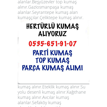
alanlar.Beşyüzevler top kumaş
alınır.Gaziosmanpaşa kumaş
alanlar.Seyrantepe kumaş alan
kumaşçılar.Çeliktepe kumaş alınır.
kumaş alınır.Eteklik kumaş alınır.Su
yolu desenli kumaş alınır.Kağıthane
kumaş alınır.Avcılar kumaş
alanlar.Sefaköy kumaş