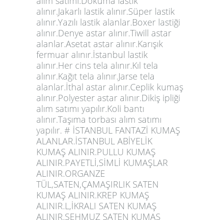
alım satımı.Dokuma lastik
alınır.Jakarlı lastik alınır.Süper lastik
alınır.Yazılı lastik alanlar.Boxer lastiği
alınır.Denye astar alınır.Tiwill astar
alanlar.Asetat astar alınır.Karışık
fermuar alınır.İstanbul lastik
alınır.Her cins tela alınır.Kıl tela
alınır.Kağıt tela alınır.Jarse tela
alanlar.İthal astar alınır.Ceplik kumaş
alınır.Polyester astar alınır.Dikiş ipliği
alım satımı yapılır.Koli bantı
alınır.Taşıma torbası alım satımı
yapılır. #
İSTANBUL FANTAZİ KUMAŞ
ALANLAR.İSTANBUL ABİYELİK
KUMAŞ ALINIR.PULLU KUMAŞ
ALINIR.PAYETLİ,SİMLİ KUMAŞLAR
ALINIR.ORGANZE
TÜL,SATEN,ÇAMAŞIRLIK SATEN
KUMAŞ ALINIR.KREP KUMAŞ
ALINIR.L,İKRALI SATEN KUMAŞ
ALINIR.ŞEHMUZ SATEN KUMAŞ