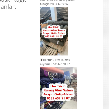
Ortağınız 05356519107
anlar
.
Her türlü krep kumaşı
alıyoruz 0 535 651 91 07