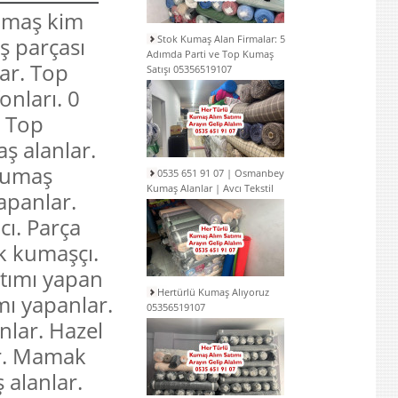
kumaş kim
ş parçası
Stok Kumaş Alan Firmalar: 5
Adımda Parti ve Top Kumaş
ar. Top
Satışı 05356519107
onları. 0
. Top
ş alanlar.
 kumaş
0535 651 91 07 | Osmanbey
Kumaş Alanlar | Avcı Tekstil
yapanlar.
cı. Parça
k kumaşçı.
atımı yapan
Hertürlü Kumaş Alıyoruz
mı yapanlar.
05356519107
nlar. Hazel
ar. Mamak
 alanlar.