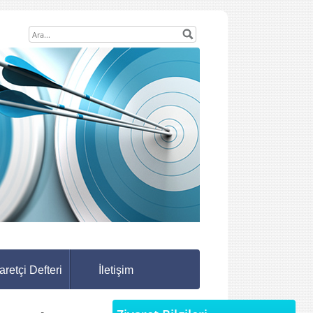
aretçi Defteri
İletişim