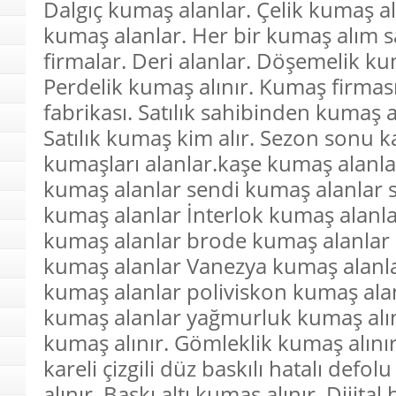
Dalgıç kumaş alanlar. Çelik kumaş al
kumaş alanlar. Her bir kumaş alım 
firmalar. Deri alanlar. Döşemelik ku
Perdelik kumaş alınır. Kumaş firmas
fabrikası. Satılık sahibinden kumaş a
Satılık kumaş kim alır. Sezon sonu k
kumaşları alanlar.kaşe kumaş alanla
kumaş alanlar sendi kumaş alanlar
kumaş alanlar İnterlok kumaş alanl
kumaş alanlar brode kumaş alanlar
kumaş alanlar Vanezya kumaş alanl
kumaş alanlar poliviskon kumaş ala
kumaş alanlar yağmurluk kumaş alın
kumaş alınır. Gömleklik kumaş alınır
kareli çizgili düz baskılı hatalı defo
alınır. Baskı altı kumaş alınır. Dijital 