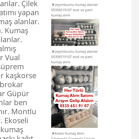
anlar. Çilek
zeytinburnu kumaş alanlar
satımı yapan
05356519107 stok ve parti
kumaş alımı
maş alanlar.
ı. Kumaş
lanlar.
almış
zeytinburnu kumaş alanlar
r Vual
05356519107 stok ve parti
kumaş alımı
 süprem
ar kaşkorse
 brokar
ar Güpür
nlar ben
ır. Montlu
. Ekoseli
lu kumaş
Keten Kumaş Alım
baskı kağıt
Satımında Güvenilir Çözüm