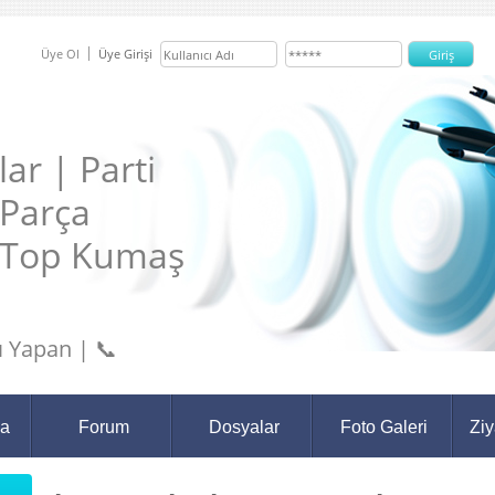
Üye Ol
Üye Girişi
ar | Parti
 Parça
 Top Kumaş
 Yapan | 📞
da
Forum
Dosyalar
Foto Galeri
Ziy