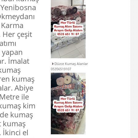
. Yenibosna
 Okmeydanı
. Karma
 Her çeşit
atımı
ı yapan
ar. İmalat
Düzce Kumaş Alanlar
ı kumaş
05356519107
ören kumaş
alar. Abiye
Metre ile
e kumaş kim
inde kumaş
it kumaş
 İkinci el