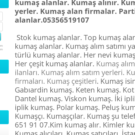
kumaş alanlar. Kumaş alınır. Ku
yerler. Kumaş alan firmalar. Par
alanlar.05356519107
Stok kumaş alanlar. Top kumaş alan
kumaş alanlar. Kumaş alım satımı y
um
um
türlü kumaş alanlar. Her nevi kumaş
Her çeşit kumaş alanlar.
Kumaş alım
ilanları. Kumaş alım satım yerleri. 
firmaları. Kumaş çeşitleri
. Kumaş isi
Gabıardin kumaş. Keten kumaş. Kot
Dantel kumaş. Viskon kumaş. İki ipl
iplik kumaş. Polar kumaş. Peluş kum
Kumaşçı. Kumaşçılar. Kumaş şu tele
651 91 07.Kim kumaş alır. Kimler ku
Kumaş alıcıları. Kumaş satıcıları. İs