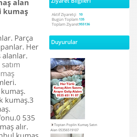
Ziyaret Bilgileri
maş alan
ti kumaş
Aktif Ziyaretçi
10
Bugün Toplam
135
Toplam Ziyaret
955136
lar. Parça
Duyurular
apanlar. Her
 alanlar.
 satım
Kumaş
mleri.
 kumaş.
ik kumaş.3
aş.
fonu.0 535
maş alır.
Toptan Poplin Kumaş Satın
Alan 05356519107
tanbul kumaş