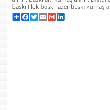
baskı Flok baskı lazer baskı
kumaş al
Paylaş
Facebook
Twitter
Email
Gmail
LinkedIn