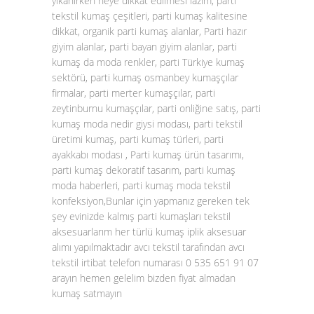
yıkanırken neye dikkat edilmesi lazım, parti
tekstil kumaş çeşitleri, parti kumaş kalitesine
dikkat, organik parti kumaş alanlar, Parti hazır
giyim alanlar, parti bayan giyim alanlar, parti
kumaş da moda renkler, parti Türkiye kumaş
sektörü, parti kumaş osmanbey kumaşçılar
firmalar, parti merter kumaşçılar, parti
zeytinburnu kumaşçılar, parti onliğine satış, parti
kumaş moda nedir giysi modası, parti tekstil
üretimi kumaş, parti kumaş türleri, parti
ayakkabı modası , Parti kumaş ürün tasarımı,
parti kumaş dekoratif tasarım, parti kumaş
moda haberleri, parti kumaş moda tekstil
konfeksiyon,Bunlar için yapmanız gereken tek
şey evinizde kalmış parti kumaşları tekstil
aksesuarlarım her türlü kumaş iplik aksesuar
alımı yapılmaktadır avcı tekstil tarafından avcı
tekstil irtibat telefon numarası 0 535 651 91 07
arayın hemen gelelim bizden fiyat almadan
kumaş satmayın