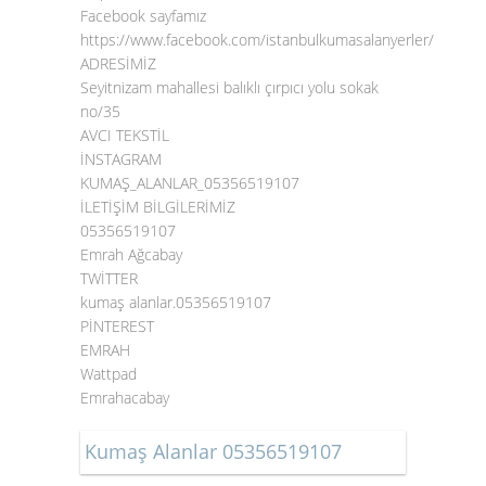
Facebook sayfamız
https://www.facebook.com/istanbulkumasalanyerler/
ADRESİMİZ
Seyitnizam mahallesi balıklı çırpıcı yolu sokak
no/35
AVCI TEKSTİL
İNSTAGRAM
KUMAŞ_ALANLAR_05356519107
İLETİŞİM BİLGİLERİMİZ
05356519107
Emrah Ağcabay
TWİTTER
kumaş alanlar.05356519107
PİNTEREST
EMRAH
Wattpad
Emrahacabay
Kumaş Alanlar 05356519107