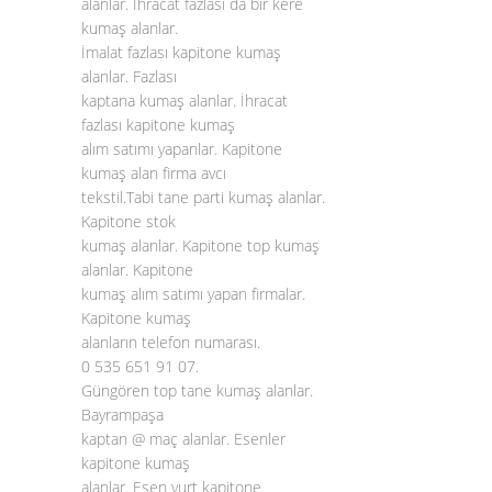
alanlar. İhracat fazlası da bir kere
kumaş alanlar.
İmalat fazlası kapitone kumaş
alanlar. Fazlası
kaptana kumaş alanlar. İhracat
fazlası kapitone kumaş
alım satımı yapanlar. Kapitone
kumaş alan firma avcı
tekstil.Tabi tane parti kumaş alanlar.
Kapitone stok
kumaş alanlar. Kapitone top kumaş
alanlar. Kapitone
kumaş alım satımı yapan firmalar.
Kapitone kumaş
alanların telefon numarası.
0 535 651 91 07.
Güngören top tane kumaş alanlar.
Bayrampaşa
kaptan @ maç alanlar. Esenler
kapitone kumaş
alanlar. Esen yurt kapitone