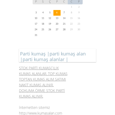
P
S
Ç
P
C
C
P
1
2
3
4
5
6
7
8
9
10
11
12
13
14
15
16
17
18
19
20
21
22
23
24
25
26
27
28
29
30
31
Parti kumaş |parti kumaş alan
|parti kumaş alanlar |
STOK PARTİ KUMAŞÇILIK
KUMAŞ ALANLAR. TOP KUMAŞ
TOPTAN KUMAŞ ALIM SATIMI
NAKİT KUMAŞ ALINIR.
DOKUMA ÖRME STOK PARTİ
KUMAŞ ALINIR.
İnternetten sitemiz
http://www.kumasalan.com