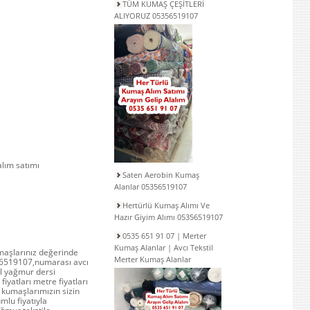
TÜM KUMAŞ ÇEŞİTLERİ
ALIYORUZ 05356519107
lım satımı
Saten Aerobin Kumaş
Alanlar 05356519107
Hertürlü Kumaş Alımı Ve
Hazır Giyim Alımı 05356519107
0535 651 91 07 | Merter
Kumaş Alanlar | Avcı Tekstil
umaşlarınız değerinde
Merter Kumaş Alanlar
5356519107,numarası avcı
ul yağmur dersi
iyatları metre fiyatları
 kumaşlarımızın sizin
umlu fiyatıyla