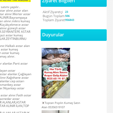
Ziyaret Bilgileri
satımı yapılır..
tar alınır.astar alan
Aktif Ziyaretçi
23
tar alınır.Merter astar
Bugün Toplam
506
R ALINIR.Bayrampaşa
Toplam Ziyaret
956843
tarı alınır.mikro kumaş
ır.Küçükçekmece astar
alınır.güneşli astar
INIR.SEYRANTEPE ASTAR
Duyurular
gazi astar kumaş
RMALAR.ZEYTİNBURNU
nır.Halkalı astar alan
y astar kumaş
ten astar kumaş
umaş alınır.
ar alanlar.Parti astar
layan astar
astar alanlar.Çağlayan
alınır.Kağıthane astar
alanlar.cep astarı
.Osmanbey astar
ar.Nişantaşı astar
astar alınır.Fatih astar
.Haznedar astar
STAR ALANLAR,ASTAR
Toptan Poplin Kumaş Satın
AR ALINIR İLAN,TOP
Alan 05356519107
R ALANLAR.ASTARLIK