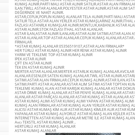
KUMAŞ ALINIR.PARTİ MALI ASTAR ALINIR SATILIR.ASTAR ALAN FİRMAL
İLAN.TWİLL ASTAR ALANLAR.POLYESTER ASTAR ALINIR.ASTAR ALIM SAT
DEĞERİNDE VE NAKİT ALINIR.
ASTAR,CEPLİK,POPLİN KUMAŞ ALANLAR TELA ALINIR,PARTİ MALI ASTAR
SATILIR TELA ASTAR ALAN YERLER ASTAR KUMAŞLARINIZ ALINIR.İTHAL
FAZLASI ASTANRLK KUMAŞLAR ALINIR.MONTLUK,KABANLIK ASTAR AL
ASTARI ALINIR.STOK FAZLASI İTHAL ASTAR ALANLAR.
ASTAR İLAN,ASTAR ALINIR İLANLARI,ASTAR ALIM SATIMI.ASTAR ALAN A
ASTAR ALANLAR.TOP ASTAR ALANLAR.CEPLİK KUMAŞ ALANLAR.ASTAR 
FİRMALAR.
*ASTAR KUMAŞ ALANLAR 05356519107,ASTAR ALAN FİRMALAR*
HER TÜRLÜ ASTAR KUMAŞ ALINIR HER RENK ASTAR KUMAŞ ALINIR
YARIM VE TEKLEME TOP ASTAR KUMAŞ ALINIR
İPEK ASTAR ALINIR
ÇİFT EN ASTAR ALINIR
TEK EN ASTAR KUMAŞ ALINIR
MERTER ASTAR ALANLAR.MERTER ASTARLIK KUMAŞ ALANLAR.AVCILAR
ALANLAR.ESENLER SATEN KUMAŞ ALANLAR.TWİL ASTAR ALINIR.ASTAR
SATIMI.ASTAR ALAN FİRMALAR.CEPLİK KUMAŞ ALINIR.ASTAR İLAN.AST
SATIMI.PARTİ ASTAR ALANLAR.ASTAR ALIM SATIMI ASTAR TOPTAN KU
TEKLEME KUMAŞ ALAN ASTAR KARIŞIK KUMAŞ ALANLAR ASTAR DOK
ASTAR ÖRME KUMAŞ ALANLAR ASTAR PENYE KUMAŞ ALANLAR ASTAR
ALANLAR ASTAR PARÇASI ALANLAR ASTAR KUMAŞ ASTAR ALANLAR A
ASTAR KUMAŞ ALIMI ASTAR KUMAŞ ALIMI YAPAN ASTAR KUMAŞ ALIMI
KUMAŞ ALAN FİRMALAR ASTAR KUMAŞ ALAN YERLER ASTAR KUMAŞ AL
ALICISI ASTAR KUMAŞ KİM ALIR ASTAR KUMAŞ KİMLER ALIR ASTAR KUM
YAPANLAR ASTAR KUMAŞ ALIYORUZ ASTAR KUMAŞ ALAN KİŞİLER AST
İNTERNETTEN ASTAR KUMAŞ ALANLAR METRE İLE ASTAR KUMAŞ ALA
Avcı TEKSTİL ASTAR KUMAŞ ALINIR ..
HERTÜRLÜ ASTAR KUMAŞ ALANLAR
ASTAR KUMAŞ ALANLAR