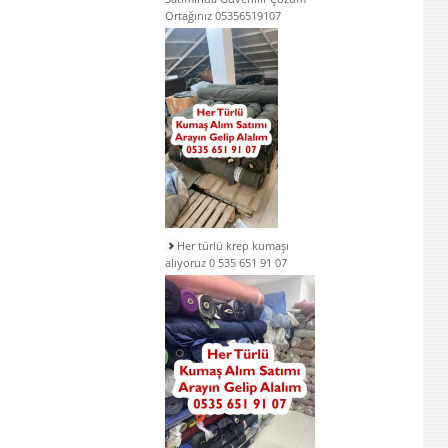
Ortağınız 05356519107
Her türlü krep kumaşı
alıyoruz 0 535 651 91 07