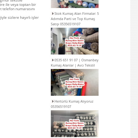
ğmur tekstile
e ile veya toptan bir
at telefon numarasını
Stok Kumaş Alan Firmalar: 5
le sizlere hayırlı işler
Adımda Parti ve Top Kumaş
Satışı 05356519107
0535 651 91 07 | Osmanbey
Kumaş Alanlar | Avcı Tekstil
Hertürlü Kumaş Alıyoruz
05356519107