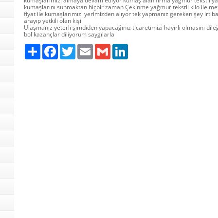
kumaşlarımızı almaya devam ediyor kumaş alan firma yağmur tekstil ya
kumaşlarını sunmaktan hiçbir zaman Çekinme yağmur tekstil kilo ile metr
fiyat ile kumaşlarımızı yerimizden alıyor tek yapmanız gereken şey irtib
arayıp yetkili olan kişi
Ulaşmanız yeterli şimdiden yapacağınız ticaretimizi hayırlı olmasını dileğiy
bol kazançlar diliyorum saygılarla
Paylaş
Facebook
Twitter
Email
Gmail
LinkedIn