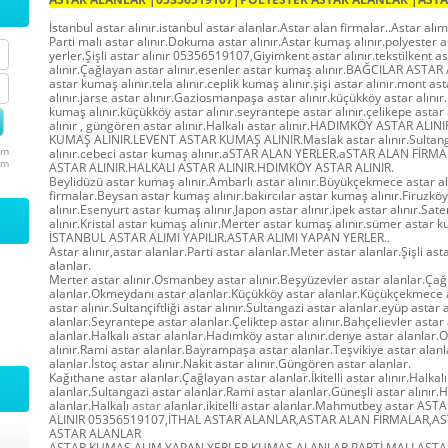
İstanbul astar alınır.istanbul astar alanlar.Astar alan firmalar..Astar alım 
Parti malı astar alınır.Dokuma astar alınır.Astar kumaş alınır.polyester as
yerler.Şişli astar alınır 05356519107,Giyimkent astar alınır.tekstilkent as
alınır.Çağlayan astar alınır.esenler astar kumaş alınır.BAĞCILAR ASTA
astar kumaş alınır.tela alınır.ceplik kumaş alınır.şişi astar alınır.mont as
alınır.jarse astar alınır.Gaziosmanpaşa astar alınır.küçükköy astar alın
kumaş alınır.küçükköy astar alınır.seyrantepe astar alınır.çelikepe astar 
alınır , güngören astar alınır.Halkalı astar alınır.HADIMKÖY ASTAR AL
KUMAŞ ALINIR.LEVENT ASTAR KUMAŞ ALINIR.Maslak astar alınır.Sultan
um
alınır.cebeci astar kumaş alınır.aSTAR ALAN YERLER.aSTAR ALAN Fİ
um
ASTAR ALINIR.HALKALI ASTAR ALINIR.HDIMKÖY ASTAR ALINIR.
Beylidüzü astar kumaş alınır.Ambarlı astar alınır.Büyükçekmece astar alı
firmalar.Beysan astar kumaş alınır.bakırcılar astar kumaş alınır.Firuzkö
alınır.Esenyurt astar kumaş alınır.Japon astar alınır.ipek astar alınır.Sa
alınır.Kristal astar kumaş alınır.Merter astar kumaş alınır.sümer astar k
İSTANBUL ASTAR ALIMI YAPILIR.ASTAR ALIMI YAPAN YERLER..
Astar alınır,astar alanlar.Parti astar alanlar.Meter astar alanlar.Şişli ast
alanlar.
Merter astar alınır.Osmanbey astar alınır.Beşyüzevler astar alanlar.Çağ
alanlar.Okmeydanı astar alanlar.Küçükköy astar alanlar.Küçükçekmece 
astar alınır.Sultançiftliği astar alınır.Sultangazi astar alanlar.eyüp astar 
alanlar.Seyrantepe astar alanlar.Çeliktep astar alınır.Bahçelievler astar 
alanlar.Halkalı astar alanlar.Hadımköy astar alınır.denye astar alanlar
alınır.Rami astar alanlar.Bayrampaşa astar alanlar.Teşvikiye astar alanl
alanlar.İstoç astar alınır.Nakit astar alınır.Güngören astar alanlar.
Kağıthane astar alanlar.Çağlayan astar alanlar.İkitelli astar alınır.Halkalı 
alanlar.Sultangazi astar alanlar.Rami astar alanlar.Güneşli astar alınır
alanlar.Halkalı
astar
alanlar.ikitelli astar alanlar.Mahmutbey astar A
ALINIR 05356519107,İTHAL ASTAR ALANLAR,ASTAR ALAN FİRMALAR,AST
ASTAR ALANLAR
ASTAR KUMAŞ ALIM YAPAN YERLER KUMAŞ ALANLAR PARTİ MALI ASTA