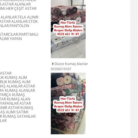
AR.ASTAR ALANLAR
IMI.HER ÇEŞİT ASTAR
 ALANLAR.TELA ALINIR
 ASTAR ALANLAR.STOK
ANLAR.PANTOLON
STARCILAR.PARTİ MALI
ALIMI YAPAN
Düzce Kumaş Alanlar
05356519107
 ASTAR
LIK KUMAŞ ALIM
ARLIK KUMAŞ ALIM
MAŞ ALANLAR ASTAR
UMA KUMAŞ ALANLAR
 PARÇA KUMAŞ
STAR KUMAŞ ALAN
 YAPANLAR ASTAR
INIR ASTAR KUMAŞ
AŞ ALIMI SATIMI
AR KUMAŞ SATANLAR
NLAR