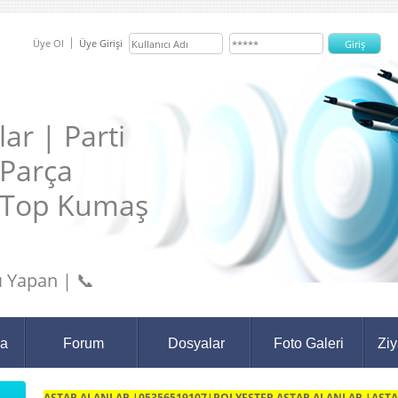
Üye Ol
Üye Girişi
ar | Parti
 Parça
 Top Kumaş
 Yapan | 📞
da
Forum
Dosyalar
Foto Galeri
Ziy
ASTAR ALANLAR |05356519107|POLYESTER ASTAR ALANLAR |ASTA