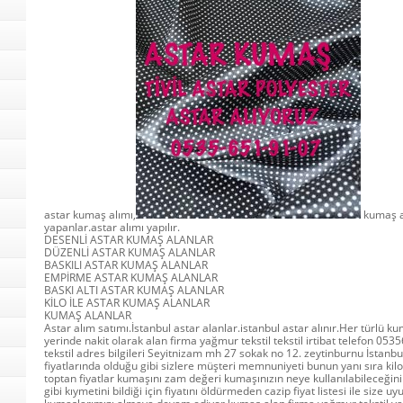
astar kumaş alımı,
kumaş a
yapanlar.astar alımı yapılır.
DESENLİ ASTAR KUMAŞ ALANLAR
DÜZENLİ ASTAR KUMAŞ ALANLAR
BASKILI ASTAR KUMAŞ ALANLAR
EMPİRME ASTAR KUMAŞ ALANLAR
BASKI ALTI ASTAR KUMAŞ ALANLAR
KİLO İLE ASTAR KUMAŞ ALANLAR
KUMAŞ ALANLAR
Astar alım satımı.İstanbul astar alanlar.istanbul astar alınır.Her türlü k
yerinde nakit olarak alan firma yağmur tekstil tekstil irtibat telefon 0
tekstil adres bilgileri Seyitnizam mh 27 sokak no 12. zeytinburnu İstanb
fiyatlarında olduğu gibi sizlere müşteri memnuniyeti bunun yanı sıra kilo f
toptan fiyatlar kumaşını zam değeri kumaşınızın neye kullanılabileceğini
gibi kıymetini bildiği için fiyatını öldürmeden cazip fiyat listesi ile size uy