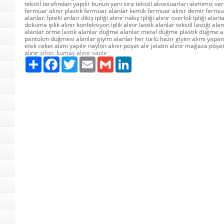
tekstil tarafından yapılır bunun yanı sıra tekstil aksesuarları alımımız va
fermuar alınır plastik fermuar alanlar kemik fermuar alınır demir fermu
alanlar. İpteki anları dikiş ipliği alınır nakış ipliği alınır overlok ipliği alan
dokuma iplik alınır konfeksiyon iplik alınır lastik alanlar tekstil lastiği al
alanlar örme lastik alanlar düğme alanlar metal düğme plastik düğme 
pantolon düğmesi alanlar giyim alanlar her türlü hazır giyim alımı yapa
etek ceket alımı yapılır naylon alınır poşet alır jelatin alınır mağaza poşe
alınır
şifon kumaş alınır satılır
Paylaş
Facebook
Twitter
Email
Gmail
LinkedIn