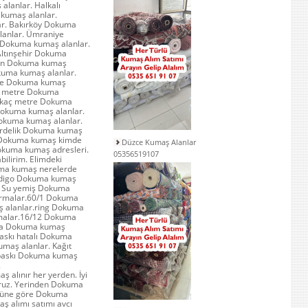
lanlar. Halkalı
 kumaş alanlar.
r. Bakırköy Dokuma
lanlar. Ümraniye
 Dokuma kumaş alanlar.
Altınşehir Dokuma
nden Dokuma kumaş
okuma kumaş alanlar.
 ile Dokuma kumaş
aç metre Dokuma
n kaç metre Dokuma
Dokuma kumaş alanlar.
Dokuma kumaş alanlar.
erdelik Dokuma kumaş
. Dokuma kumaş kimde
Düzce Kumaş Alanlar
okuma kumaş adresleri.
05356519107
ilirim. Elimdeki
uma kumaş nerelerde
İndigo Dokuma kumaş
. Su yemiş Dokuma
irmalar.60/1 Dokuma
 alanlar.ring Dokuma
rmalar.16/12 Dokuma
1 a Dokuma kumaş
askı hatalı Dokuma
umaş alanlar. Kağıt
 baskı Dokuma kumaş
.
alınır her yerden. İyi
oruz. Yerinden Dokuma
örüne göre Dokuma
ş alımı satımı avcı