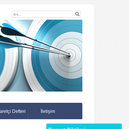
aretçi Defteri
İletişim