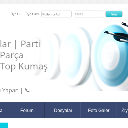
Üye Ol
Üye Girişi
ar | Parti
 Parça
 Top Kumaş
 Yapan | 📞
da
Forum
Dosyalar
Foto Galeri
Ziy