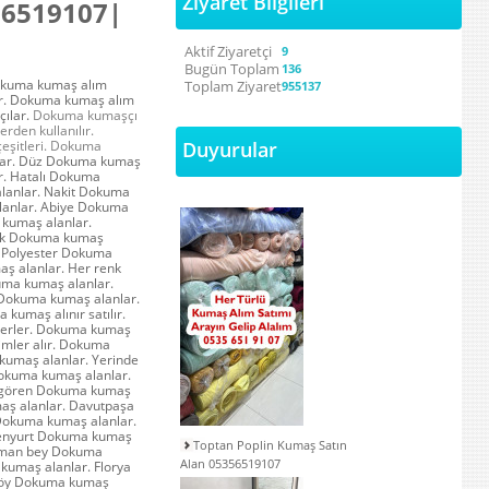
Ziyaret Bilgileri
6519107|
Aktif Ziyaretçi
9
Bugün Toplam
136
okuma kumaş alım
Toplam Ziyaret
955137
er. Dokuma kumaş alım
ılar.
Dokuma kumaşçı
den kullanılır.
Duyurular
eşitleri. Dokuma
lar. Düz Dokuma kumaş
r. Hatalı Dokuma
alanlar. Nakit Dokuma
lanlar. Abiye Dokuma
kumaş alanlar.
lik Dokuma kumaş
. Polyester Dokuma
ş alanlar. Her renk
uma kumaş alanlar.
 Dokuma kumaş alanlar.
umaş alınır satılır.
yerler. Dokuma kumaş
imler alır. Dokuma
kumaş alanlar. Yerinde
okuma kumaş alanlar.
ngören Dokuma kumaş
ş alanlar. Davutpaşa
Dokuma kumaş alanlar.
senyurt Dokuma kumaş
Toptan Poplin Kumaş Satın
Osman bey Dokuma
Alan 05356519107
kumaş alanlar. Florya
köy Dokuma kumaş