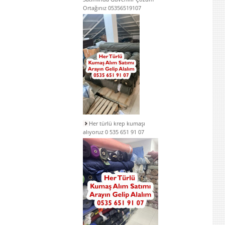
Ortağınız 05356519107
Her türlü krep kumaşı
alıyoruz 0 535 651 91 07