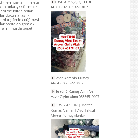
TÜM KUMAŞ ÇEŞİTLERİ
rdır fermuar alınır metal
ar alanlar.ykk fermuar
ALIYORUZ 05356519107
lar örme iplik alanlar
anlar dokuma lastik
alanlar gömlek düğmesi
nlar pantolon gömlek
ti alınır hurda poşet
Saten Aerobin Kumaş
Alanlar 05356519107
Hertürlü Kumaş Alımı Ve
Hazır Giyim Alımı 05356519107
0535 651 91 07 | Merter
Kumaş Alanlar | Avcı Tekstil
Merter Kumaş Alanlar