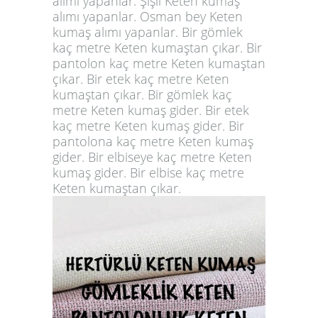
alımı yapanlar. Şişli Keten kumaş
alımı yapanlar. Osman bey Keten
kumaş alımı yapanlar. Bir gömlek
kaç metre Keten kumaştan çıkar. Bir
pantolon kaç metre Keten kumaştan
çıkar. Bir etek kaç metre Keten
kumaştan çıkar. Bir gömlek kaç
metre Keten kumaş gider. Bir etek
kaç metre Keten kumaş gider. Bir
pantolona kaç metre Keten kumaş
gider. Bir elbiseye kaç metre Keten
kumaş gider. Bir elbise kaç metre
Keten kumaştan çıkar.