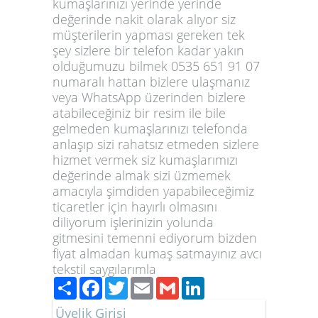
kumaşlarınızı yerinde yerinde
değerinde nakit olarak alıyor siz
müşterilerin yapması gereken tek
şey sizlere bir telefon kadar yakın
olduğumuzu bilmek 0535 651 91 07
numaralı hattan bizlere ulaşmanız
veya WhatsApp üzerinden bizlere
atabileceğiniz bir resim ile bile
gelmeden kumaşlarınızı telefonda
anlaşıp sizi rahatsız etmeden sizlere
hizmet vermek siz kumaşlarımızı
değerinde almak sizi üzmemek
amacıyla şimdiden yapabileceğimiz
ticaretler için hayırlı olmasını
diliyorum işlerinizin yolunda
gitmesini temenni ediyorum bizden
fiyat almadan kumaş satmayınız avcı
tekstil saygılarımla
Paylaş
Facebook
Twitter
Email
Gmail
LinkedIn
Üyelik Girişi