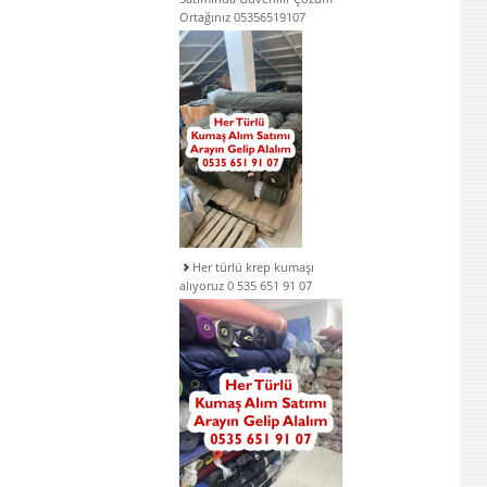
Ortağınız 05356519107
Her türlü krep kumaşı
alıyoruz 0 535 651 91 07