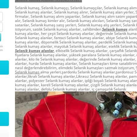
Selanik kumaş, Selanik kumaşçı, Selanik kumaşçılar, Selanik kumaş alımı
Selanik kumaş alanlar, Selanik kumaş alınır, Selanik kumaş alan yerler,
firmalar, Selanik kumaş alımı yapanlar, Selanik kumaş alım satım yapan
alır, Selanik kumaş kimler alır, Selanik kumaş alıcıları, Selanik kumaş sat
satanlar, Selanik kumaş satış yerleri, Selanik kumaş alış yerleri, Selan
istiyorum, satılık Selanik kumaş alanlar, sahibinden
Selanik kumaş
alanla
kumaş alanlar, her çeşit Selanik kumaş alanlar, değerinde Selanik kumaş
Selanik kumaş alanlar, fantazi Selanik kumaş alanlar, abiye Selanik kuma
kumaş alanlar, döşemelik Selanik kumaş alanlar, perdelik Selanik kuma
Selanik kumaş alanlar, mayoluk Selanik kumaş alanlar, eteklik Selanik ku
um
um
Selanik kumaş alanlar
, elbiselik Selanik kumaş alanlar, çarşaflık Selan
fiyatlara Selanik kumaş alanlar, yüksek paralara Selanik kumaş alanlar,
alanlar, kilo ile Selanik kumaş alanlar, değerinde Selanik kumaş alanlar
alanlar, hurda Selanik kumaş alanlar, Selanik kumaşları kime satabiliri
nasıl değerlendirebilirim, elimdeki Selanik kumaşları satmak istiyorum, 
Selanik kumaş
alma yerleri,şardonlu Selanik kumaş alanlar,şardonsuz 
alanlar,likralı Selanik kumaş alanlar,Likrasız Selanik kumaş alanlar, pa
alanlar, polyester Selanik kumaş alanlar, ipliği boyalı Selanik kumaş alan
kumaş alanlar, kareli Selanik kumaş alanlar, çizgili Selanik kumaş alanla
kumaş alanlar, defolu Selanik kumaş alanlar, iç çamaşırlık Selanik