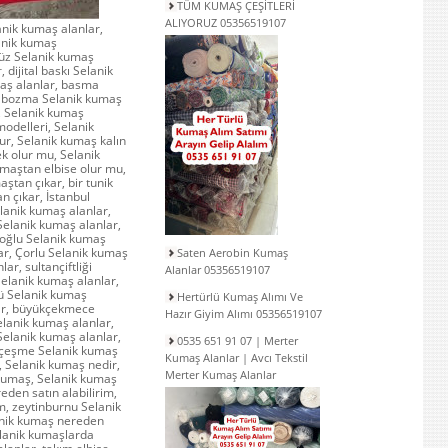
TÜM KUMAŞ ÇEŞİTLERİ
ALIYORUZ 05356519107
anik kumaş alanlar,
lanik kumaş
düz Selanik kumaş
r
, dijital baskı Selanik
maş alanlar, basma
, bozma Selanik kumaş
r, Selanik kumaş
modelleri, Selanik
ur, Selanik kumaş kalın
k olur mu, Selanik
maştan elbise olur mu,
ştan çıkar, bir tunik
n çıkar, İstanbul
lanik kumaş alanlar,
Selanik kumaş alanlar,
yoğlu Selanik kumaş
ar, Çorlu Selanik kumaş
Saten Aerobin Kumaş
ar, sultançiftliği
Alanlar 05356519107
Selanik kumaş alanlar,
nü Selanik kumaş
Hertürlü Kumaş Alımı Ve
lar, büyükçekmece
Hazır Giyim Alımı 05356519107
lanik kumaş alanlar,
Selanik kumaş alanlar,
0535 651 91 07 | Merter
ançeşme Selanik kumaş
Kumaş Alanlar | Avcı Tekstil
, Selanik kumaş nedir,
Merter Kumaş Alanlar
 kumaş, Selanik kumaş
eden satın alabilirim,
m, zeytinburnu Selanik
lanik kumaş nereden
Selanik kumaşlarda