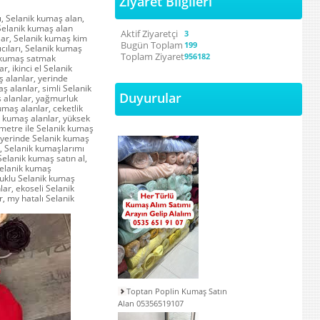
Ziyaret Bilgileri
, Selanik kumaş alan,
 Selanik kumaş alan
Aktif Ziyaretçi
3
lar, Selanik kumaş kim
Bugün Toplam
199
ıcıları, Selanik kumaş
Toplam Ziyaret
956182
ik kumaş satmak
r, ikinci el Selanik
 alanlar, yerinde
ş alanlar, simli Selanik
Duyurular
ş alanlar, yağmurluk
maş alanlar, ceketlik
ik kumaş alanlar, yüksek
 metre ile Selanik kumaş
, yerinde Selanik kumaş
m, Selanik kumaşlarımı
Selanik kumaş satın al,
Selanik kumaş
muklu Selanik kumaş
lar, ekoseli Selanik
r, my hatalı Selanik
Toptan Poplin Kumaş Satın
Alan 05356519107