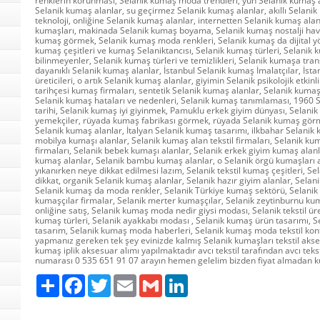
renklerin korunması, Selanik kumaş moda trendleri, yün Selanik kumaş a
Selanik kumaş alanlar, su geçirmez Selanik kumaş alanlar, akıllı Selanik 
teknoloji, onliğine Selanik kumaş alanlar, internetten Selanik kumaş ala
kumaşları, makinada Selanik kumaş boyama, Selanik kumaş nostalji hava
kumaş görmek, Selanik kumaş moda renkleri, Selanik kumaş da dijital y
kumaş çeşitleri ve kumaş Selaniktancısı, Selanik kumaş türleri, Selanik
bilinmeyenler, Selanik kumaş türleri ve temizlikleri, Selanik kumaşa tran
dayanıklı Selanik kumaş alanlar, İstanbul Selanik kumaş İmalatçılar, İst
üreticileri, o artık Selanik kumaş alanlar, giyimin Selanik psikolojik etkin
tarihçesi kumaş firmaları, sentetik Selanik kumaş alanlar, Selanik kuma
Selanik kumaş hataları ve nedenleri, Selanik kumaş tanımlaması, 1960 S
tarihi, Selanik kumaş iyi giyinmek, Pamuklu erkek giyim dünyası, Selanik
yemekçiler, rüyada kumaş fabrikası görmek, rüyada Selanik kumaş görm
Selanik kumaş alanlar, İtalyan Selanik kumaş tasarımı, ilkbahar Selanik
mobilya kumaşı alanlar, Selanik kumaş alan tekstil firmaları, Selanik ku
firmaları, Selanik bebek kumaşı alanlar, Selanik erkek giyim kumaş alan
kumaş alanlar, Selanik bambu kumaş alanlar, o Selanik örgü kumaşları 
yıkanırken neye dikkat edilmesi lazım, Selanik tekstil kumaş çeşitleri, Se
dikkat, organik Selanik kumaş alanlar, Selanik hazır giyim alanlar, Selan
Selanik kumaş da moda renkler, Selanik Türkiye kumaş sektörü, Selan
kumaşçılar firmalar, Selanik merter kumaşçılar, Selanik zeytinburnu kum
onliğine satış, Selanik kumaş moda nedir giysi modası, Selanik tekstil ü
kumaş türleri, Selanik ayakkabı modası , Selanik kumaş ürün tasarımı, S
tasarım, Selanik kumaş moda haberleri, Selanik kumaş moda tekstil konf
yapmanız gereken tek şey evinizde kalmış Selanik kumaşları tekstil akse
kumaş iplik aksesuar alımı yapılmaktadır avcı tekstil tarafından avcı teksti
numarası 0 535 651 91 07 arayın hemen gelelim bizden fiyat almadan 
Paylaş
Facebook
Twitter
Email
Gmail
LinkedIn