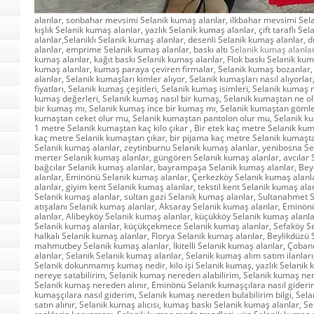
alanlar, sonbahar mevsimi Selanik kumaş alanlar, ilkbahar mevsimi Sel
kışlık Selanik kumaş alanlar, yazlık Selanik kumaş alanlar, çift taraflı Se
alanlar,Selaniklı Selanik kumaş alanlar, desenli Selanik kumaş alanlar, 
alanlar, emprime Selanik kumaş alanlar, baskı altı
Selanik kumaş alanla
kumaş alanlar, kağıt baskı Selanik kumaş alanlar, Flok baskı Selanik ku
kumaş alanlar, kumaş paraya çeviren firmalar, Selanik kumaş bozanlar
alanlar, Selanik kumaşları kimler alıyor, Selanik kumaşları nasıl alıyorla
fiyatları, Selanik kumaş çeşitleri, Selanik kumaş isimleri, Selanik kumaş 
kumaş değerleri, Selanik kumaş nasıl bir kumaş, Selanik kumaştan ne ol
bir kumaş mı, Selanik kumaş ince bir kumaş mı, Selanik kumaştan gömle
kumaştan ceket olur mu, Selanik kumaştan pantolon olur mu, Selanik ku
1 metre Selanik kumaştan kaç kilo çıkar , Bir etek kaç metre Selanik kuma
kaç metre Selanik kumaştan çıkar, bir pijama kaç metre Selanik kumaşta
Selanik kumaş alanlar, zeytinburnu Selanik kumaş alanlar, yenibosna Se
merter Selanik kumaş alanlar, güngören Selanik kumaş alanlar, avcılar 
bağcılar Selanik kumaş alanlar, bayrampaşa Selanik kumaş alanlar, Be
alanlar, Eminönü Selanik kumaş alanlar, Çerkezköy Selanik kumaş alanl
alanlar, giyim kent Selanik kumaş alanlar, tekstil kent Selanik kumaş alanl
Selanik kumaş alanlar, sultan gazi Selanik kumaş alanlar, Sultanahmet 
atışalanı Selanik kumaş alanlar, Aksaray Selanik kumaş alanlar, Eminö
alanlar, Alibeyköy Selanik kumaş alanlar, küçükköy Selanik kumaş alan
Selanik kumaş alanlar, küçükçekmece Selanik kumaş alanlar, Sefaköy Se
halkalı Selanik kumaş alanlar, Florya Selanik kumaş alanlar, Beylikdüzü 
mahmutbey Selanik kumaş alanlar, İkitelli Selanik kumaş alanlar, Çob
alanlar, Selanik Selanik kumaş alanlar, Selanik kumaş alım satım ilanları
Selanik dokunmamış kumaş nedir, kilo işi Selanik kumaş, yazlık Selanik
nereye satabilirim, Selanik kumaş nereden alabilirim, Selanik kumaş ner
Selanik kumaş nereden alınır, Eminönü Selanik kumaşçılara nasıl gideri
kumaşçılara nasıl giderim, Selanik kumaş nereden bulabilirim bilgi, Se
satın alınır, Selanik kumaş alıcısı, kumaş baskı Selanik kumaş alanlar, 