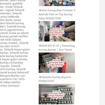
lanlar, takım elbise
kumaşlar giyebilir
nlar, moda Selanik
sı, rüyada Selanik
Stok Kumaş Alan Firmalar: 5
öntemler, Selanik
Adımda Parti ve Top Kumaş
 kumaş hakkında
Satışı 05356519107
sfer baskı, ateşe
anbul Selanik kumaş
likleri, Selanik kumaş
şların uygulanması,
elanik moda ve tekstil
 kumaş yemek tarifleri
ek nedir,İtalyan
 kumaş modası, Selanik
0535 651 91 07 | Osmanbey
maş alan üretim
lar, Selanik bayan giyim
Kumaş Alanlar | Avcı Tekstil
alanlar, Selanik kumaş
lanik kumaş kalitesine
ik bayan giyim alanlar,
ik kumaş osmanbey
aşçılar, Selanik
retimi kumaş, Selanik
elanik kumaş dekoratif
eksiyon,Bunlar için
Hertürlü Kumaş Alıyoruz
suarlarım her türlü
05356519107
l irtibat telefon
kumaş satmayın