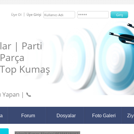
Üye Ol
Üye Girişi
ar | Parti
 Parça
 Top Kumaş
 Yapan | 📞
da
Forum
Dosyalar
Foto Galeri
Ziy
Selanik Kumaş Alanlar|05356519107|