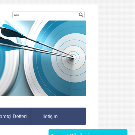
aretçi Defteri
İletişim