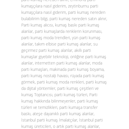
kumaşçılara nasıl giderim, zeytinburnu parti
kumaşçılara nasıl giderim, parti kumaş nereden
bulabilirim bilgi, parti kumaş nereden satın alınır,
Parti kumaş alıcısı, kumaş baskı parti kumaş
alanlar, parti kumaşlarda renklerin korunması,
parti kumaş moda trendleri, yün parti kumaş
alanlar, takım elbise parti kumaş alanlar, su
geçirmez parti kumaş alanlar, akıllı parti
kumaşlar giyebilir teknoloji, onliğine parti kumaş
alanlar, internetten parti kumaş alanlar, moda
parti kumaşları, makinada parti kumaş boyama,
parti kumaş nostalji havası, rüyada parti kumaş
görmek, parti kumaş moda renkleri, parti kumaş
da dijital yöntemler, parti kumaş çeşitleri ve
kumaş Toptancısı, parti kumaş türleri, Parti
kumaş hakkında bilinmeyenler, parti kumaş
türleri ve temizlikleri, parti kumaşa transfer
baskı, ateşe dayanıklı parti kumaş alanlar,
İstanbul parti kumaş İmalatçılar, İstanbul parti
kumaş üreticileri, o artık parti kumaş alanlar,