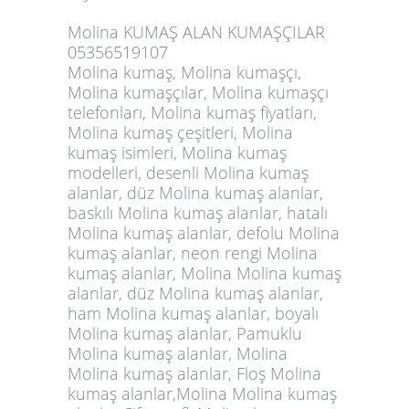
Molina KUMAŞ ALAN KUMAŞÇILAR
05356519107
Molina kumaş, Molina kumaşçı,
Molina kumaşçılar, Molina kumaşçı
telefonları, Molina kumaş fiyatları,
Molina kumaş çeşitleri, Molina
kumaş isimleri, Molina kumaş
modelleri, desenli Molina kumaş
alanlar, düz Molina kumaş alanlar,
baskılı Molina kumaş alanlar, hatalı
Molina kumaş alanlar, defolu Molina
kumaş alanlar, neon rengi Molina
kumaş alanlar, Molina Molina kumaş
alanlar, düz Molina kumaş alanlar,
ham Molina kumaş alanlar, boyalı
Molina kumaş alanlar, Pamuklu
Molina kumaş alanlar, Molina
Molina kumaş alanlar, Floş Molina
kumaş alanlar,Molina Molina kumaş