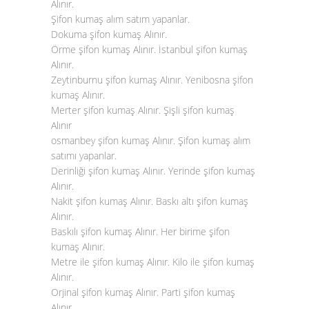
Alınır.
Şifon kumaş alım satım yapanlar.
Dokuma şifon kumaş Alınır.
Örme şifon kumaş Alınır. İstanbul şifon kumaş
Alınır.
Zeytinburnu şifon kumaş Alınır. Yenibosna
şifon
kumaş Alınır
.
Merter şifon kumaş Alınır. Şişli şifon kumaş
Alınır
osmanbey şifon kumaş Alınır. Şifon kumaş alım
satımı yapanlar.
Derinliği şifon kumaş Alınır. Yerinde şifon kumaş
Alınır.
Nakit şifon kumaş Alınır. Baskı altı şifon kumaş
Alınır.
Baskılı şifon kumaş Alınır. Her birime şifon
kumaş Alınır.
Metre ile şifon kumaş Alınır. Kilo ile şifon kumaş
Alınır.
Orjinal şifon kumaş Alınır. Parti şifon kumaş
Alınır.