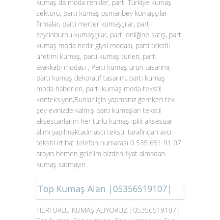
kumaş da moda renkler, parti Türkiye kumaş
sektörü, parti kumaş osmanbey kumaşçılar
firmalar, parti merter kumaşçılar, parti
zeytinburnu kumaşçılar, parti onliğine satış, parti
kumaş moda nedir giysi modası, parti tekstil
üretimi kumaş, parti kumaş türleri, parti
ayakkabı modası , Parti kumaş ürün tasarımı,
parti kumaş dekoratif tasarım, parti kumaş
moda haberleri, parti kumaş moda tekstil
konfeksiyon,Bunlar için yapmanız gereken tek
şey evinizde kalmış parti kumaşları tekstil
aksesuarlarım her türlü kumaş iplik aksesuar
alımı yapılmaktadır avcı tekstil tarafından avcı
tekstil irtibat telefon numarası 0 535 651 91 07
arayın hemen gelelim bizden fiyat almadan
kumaş satmayın
Top Kumaş Alan |05356519107|
HERTÜRLÜ KUMAŞ ALIYORUZ |05356519107|