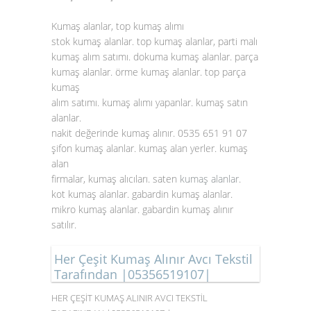
Kumaş alanlar, top kumaş alımı
stok kumaş alanlar. top kumaş alanlar, parti malı
kumaş alım satımı. dokuma kumaş alanlar. parça
kumaş alanlar. örme kumaş alanlar. top parça
kumaş
alım satımı. kumaş alımı yapanlar. kumaş satın
alanlar.
nakit değerinde kumaş alınır. 0535 651 91 07
şifon kumaş alanlar. kumaş alan yerler. kumaş
alan
firmalar, kumaş alıcıları. saten
kumaş alanlar
.
kot kumaş alanlar. gabardin kumaş alanlar.
mikro kumaş alanlar. gabardin kumaş alınır
satılır.
Her Çeşit Kumaş Alınır Avcı Tekstil
Tarafından |05356519107|
HER ÇEŞİT KUMAŞ ALINIR AVCI TEKSTİL