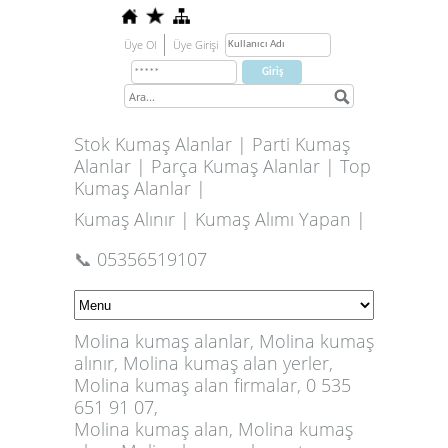
Üye Ol
Üye Girişi
Stok Kumaş Alanlar | Parti Kumaş
Alanlar | Parça Kumaş Alanlar | Top
Kumaş Alanlar |
Kumaş Alınır | Kumaş Alımı Yapan |
📞 05356519107
Molina kumaş alanlar, Molina kumaş
alınır, Molina kumaş alan yerler,
Molina kumaş alan firmalar, 0 535
651 91 07,
Molina kumaş alan, Molina kumaş