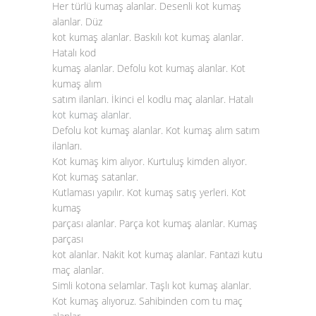
Her türlü kumaş alanlar. Desenli kot kumaş
alanlar. Düz
kot kumaş alanlar. Baskılı kot kumaş alanlar.
Hatalı kod
kumaş alanlar. Defolu kot kumaş alanlar. Kot
kumaş alım
satım ilanları. İkinci el kodlu maç alanlar. Hatalı
kot kumaş alanlar
.
Defolu kot kumaş alanlar. Kot kumaş alım satım
ilanları.
Kot kumaş kim alıyor. Kurtuluş kimden alıyor.
Kot kumaş satanlar.
Kutlaması yapılır. Kot kumaş satış yerleri. Kot
kumaş
parçası alanlar. Parça kot kumaş alanlar. Kumaş
parçası
kot alanlar. Nakit kot kumaş alanlar. Fantazi kutu
maç alanlar.
Simli kotona selamlar. Taşlı kot kumaş alanlar.
Kot kumaş alıyoruz. Sahibinden com tu maç