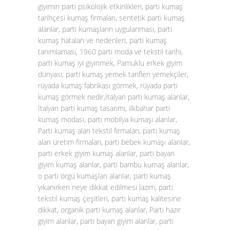
giyimin parti psikolojik etkinlikleri, parti kumaş
tarihçesi kumaş firmaları, sentetik parti kumaş
alanlar, parti kumaşların uygulanması, parti
kumaş hataları ve nedenleri, parti kumaş
tanımlaması, 1960 parti moda ve tekstil tarihi,
parti kumaş iyi giyinmek, Pamuklu erkek giyim
dünyası, parti kumaş yemek tarifleri yemekçiler,
rüyada kumaş fabrikası görmek, rüyada parti
kumaş görmek nedir,İtalyan parti kumaş alanlar,
İtalyan parti kumaş tasarımı, ilkbahar parti
kumaş modası, parti mobilya kumaşı alanlar,
Parti kumaş alan tekstil firmaları, parti kumaş
alan üretim firmaları, parti bebek kumaşı alanlar,
parti erkek giyim kumaş alanlar, parti bayan
giyim kumaş alanlar, parti bambu kumaş alanlar,
o parti örgü kumaşları alanlar, parti kumaş
yıkanırken neye dikkat edilmesi lazım, parti
tekstil kumaş çeşitleri, parti kumaş kalitesine
dikkat, organik parti kumaş alanlar, Parti hazır
giyim alanlar, parti bayan giyim alanlar, parti