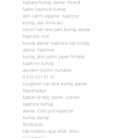
kaptana kumaş alanlar. İhracat
fazlası kapitone kumaş
alım satımı yapanlar. Kapitone
kumaş alan firma avcı
tekstil.Tabi tane parti kumaş alanlar.
Kapitone stok
kumaş alanlar. Kapitone top kumaş
alanlar. Kapitone
kumaş alım satımı yapan firmalar.
Kapitone kumaş
alanların telefon numarası.
0 535 651 91 07.
Güngören top tane kumaş alanlar.
Bayrampaşa
kaptan @ maç alanlar. Esenler
kapitone kumaş
alanlar. Esen yurt kapitone
kumaş alanlar.
Beylikdüzü
tabi telefonu açar anlar. İkinci
el kapitone