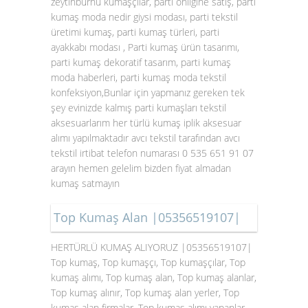
zeytinburnu kumaşçılar, parti onliğine satış, parti
kumaş moda nedir giysi modası, parti tekstil
üretimi kumaş, parti kumaş türleri, parti
ayakkabı modası , Parti kumaş ürün tasarımı,
parti kumaş dekoratif tasarım, parti kumaş
moda haberleri, parti kumaş moda tekstil
konfeksiyon,Bunlar için yapmanız gereken tek
şey evinizde kalmış parti kumaşları tekstil
aksesuarlarım her türlü kumaş iplik aksesuar
alımı yapılmaktadır avcı tekstil tarafından avcı
tekstil irtibat telefon numarası 0 535 651 91 07
arayın hemen gelelim bizden fiyat almadan
kumaş satmayın
Top Kumaş Alan |05356519107|
HERTÜRLÜ KUMAŞ ALIYORUZ |05356519107|
Top kumaş, Top kumaşçı, Top kumaşçılar, Top
kumaş alımı, Top kumaş alan, Top kumaş alanlar,
Top kumaş alınır, Top kumaş alan yerler, Top
kumaş alan firmalar, Top kumaş alımı yapanlar,