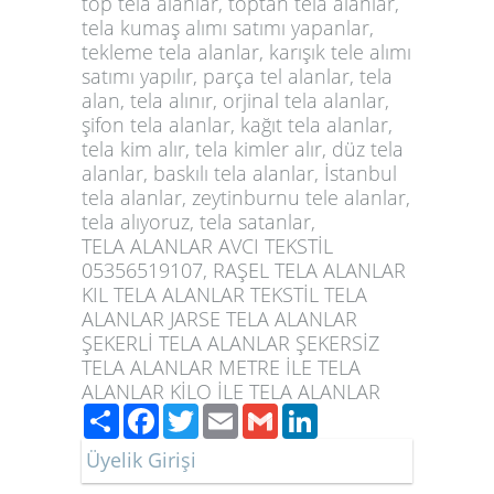
top tela alanlar, toptan tela alanlar,
tela kumaş alımı satımı yapanlar,
tekleme tela alanlar,
karışık tele alımı
satımı yapılır, parça tel alanlar, tela
alan, tela alınır, orjinal tela alanlar,
şifon tela alanlar, kağıt
tela alanlar
,
tela kim alır, tela kimler alır, düz tela
alanlar, baskılı tela alanlar, İstanbul
tela alanlar, zeytinburnu tele alanlar,
tela alıyoruz, tela satanlar,
TELA ALANLAR AVCI TEKSTİL
05356519107, RAŞEL TELA ALANLAR
KIL TELA ALANLAR TEKSTİL TELA
ALANLAR JARSE TELA ALANLAR
ŞEKERLİ TELA ALANLAR ŞEKERSİZ
TELA ALANLAR METRE İLE TELA
ALANLAR KİLO İLE TELA ALANLAR
Paylaş
Facebook
Twitter
Email
Gmail
LinkedIn
Üyelik Girişi