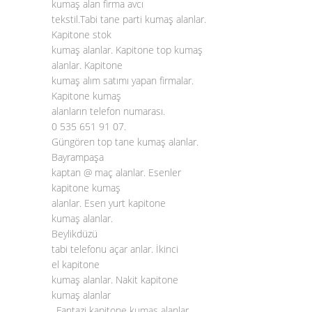
kumaş alan firma avcı
tekstil.Tabi tane parti kumaş alanlar.
Kapitone stok
kumaş alanlar. Kapitone top kumaş
alanlar. Kapitone
kumaş alım satımı yapan firmalar.
Kapitone kumaş
alanların telefon numarası.
0 535 651 91 07.
Güngören top tane kumaş alanlar.
Bayrampaşa
kaptan @ maç alanlar. Esenler
kapitone kumaş
alanlar. Esen yurt kapitone
kumaş alanlar.
Beylikdüzü
tabi telefonu açar anlar. İkinci
el kapitone
kumaş alanlar. Nakit kapitone
kumaş alanlar
. Fantazi
kapitone kumaş alanlar
.