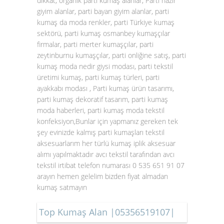
dikkat, organik parti kumaş alanlar, Parti hazır
giyim alanlar, parti bayan giyim alanlar, parti
kumaş da moda renkler, parti Türkiye kumaş
sektörü, parti kumaş osmanbey kumaşçılar
firmalar, parti merter kumaşçılar, parti
zeytinburnu kumaşçılar, parti onliğine satış, parti
kumaş moda nedir giysi modası, parti tekstil
üretimi kumaş, parti kumaş türleri, parti
ayakkabı modası , Parti kumaş ürün tasarımı,
parti kumaş dekoratif tasarım, parti kumaş
moda haberleri, parti kumaş moda tekstil
konfeksiyon,Bunlar için yapmanız gereken tek
şey evinizde kalmış parti kumaşları tekstil
aksesuarlarım her türlü kumaş iplik aksesuar
alımı yapılmaktadır avcı tekstil tarafından avcı
tekstil irtibat telefon numarası 0 535 651 91 07
arayın hemen gelelim bizden fiyat almadan
kumaş satmayın
Top Kumaş Alan |05356519107|