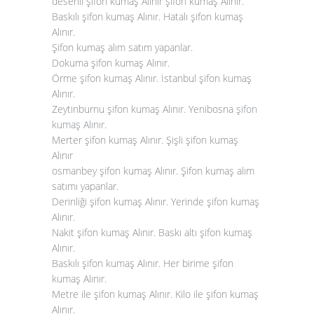
desenli şifon kumaş Alınır şifon kumaş Alınır.
Baskılı şifon kumaş Alınır. Hatalı şifon kumaş
Alınır.
Şifon kumaş alım satım yapanlar.
Dokuma şifon kumaş Alınır.
Örme şifon kumaş Alınır. İstanbul şifon kumaş
Alınır.
Zeytinburnu şifon kumaş Alınır. Yenibosna
şifon
kumaş Alınır
.
Merter şifon kumaş Alınır. Şişli şifon kumaş
Alınır
osmanbey şifon kumaş Alınır. Şifon kumaş alım
satımı yapanlar.
Derinliği şifon kumaş Alınır. Yerinde şifon kumaş
Alınır.
Nakit şifon kumaş Alınır. Baskı altı şifon kumaş
Alınır.
Baskılı şifon kumaş Alınır. Her birime şifon
kumaş Alınır.
Metre ile şifon kumaş Alınır. Kilo ile şifon kumaş
Alınır.