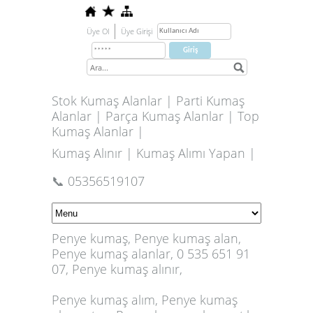
Üye Ol
Üye Girişi
Stok Kumaş Alanlar | Parti Kumaş
Alanlar | Parça Kumaş Alanlar | Top
Kumaş Alanlar |
Kumaş Alınır | Kumaş Alımı Yapan |
📞 05356519107
Penye kumaş, Penye kumaş alan,
Penye kumaş alanlar, 0 535 651 91
07, Penye kumaş alınır,
Penye kumaş alım, Penye kumaş