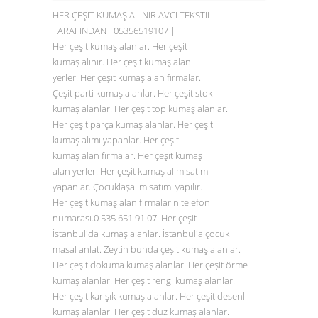
HER ÇEŞİT KUMAŞ ALINIR AVCI TEKSTİL
TARAFINDAN |05356519107 |
Her çeşit kumaş alanlar. Her çeşit
kumaş alınır. Her çeşit kumaş alan
yerler. Her çeşit kumaş alan firmalar.
Çeşit parti kumaş alanlar. Her çeşit stok
kumaş alanlar. Her çeşit top kumaş alanlar.
Her çeşit parça kumaş alanlar. Her çeşit
kumaş alımı yapanlar. Her çeşit
kumaş alan firmalar. Her çeşit kumaş
alan yerler. Her çeşit kumaş alım satımı
yapanlar. Çocuklaşalım satımı yapılır.
Her çeşit kumaş alan firmaların telefon
numarası.0
535 651 91 07
. Her çeşit
İstanbul'da kumaş alanlar. İstanbul'a çocuk
masal anlat. Zeytin bunda çeşit kumaş alanlar.
Her çeşit dokuma kumaş alanlar. Her çeşit örme
kumaş alanlar. Her çeşit rengi kumaş alanlar.
Her çeşit karışık kumaş alanlar. Her çeşit desenli
kumaş alanlar. Her çeşit düz
kumaş alanlar
.