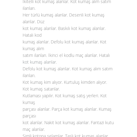
İkitelli kot kumaş alanlar. Kot kumaş alım satım
ilanları.
Her türlü kumaş alanlar. Desenli kot kumaş
alanlar. Düz
kot kumaş alanlar. Baskılı kot kumaş alanlar.
Hatalı kod
kumaş alanlar. Defolu kot kumaş alanlar. Kot
kumaş alım
satım ilanları. İkinci el kodlu maç alanlar. Hatalı
kot kumaş alanlar
.
Defolu kot kumaş alanlar. Kot kumaş alım satım
ilanları.
Kot kumaş kim alıyor. Kurtuluş kimden alıyor.
Kot kumaş satanlar.
Kutlaması yapılır. Kot kumaş satış yerleri. Kot
kumaş
parçası alanlar. Parça kot kumaş alanlar. Kumaş
parçası
kot alanlar. Nakit kot kumaş alanlar. Fantazi kutu
maç alanlar.
Simli kotona selamlar. Taşlı kot kumaş alanlar.