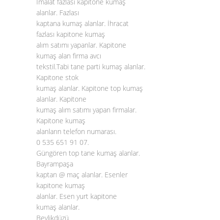
İmalat fazlası kapitone kumaş
alanlar. Fazlası
kaptana kumaş alanlar. İhracat
fazlası kapitone kumaş
alım satımı yapanlar. Kapitone
kumaş alan firma avcı
tekstil.Tabi tane parti kumaş alanlar.
Kapitone stok
kumaş alanlar. Kapitone top kumaş
alanlar. Kapitone
kumaş alım satımı yapan firmalar.
Kapitone kumaş
alanların telefon numarası.
0 535 651 91 07.
Güngören top tane kumaş alanlar.
Bayrampaşa
kaptan @ maç alanlar. Esenler
kapitone kumaş
alanlar. Esen yurt kapitone
kumaş alanlar.
Beylikdüzü