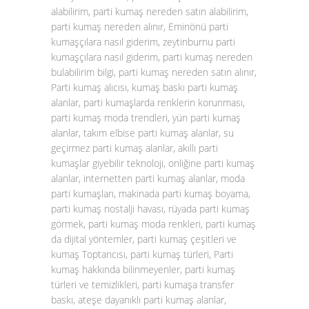
alabilirim, parti kumaş nereden satın alabilirim,
parti kumaş nereden alınır, Eminönü parti
kumaşçılara nasıl giderim, zeytinburnu parti
kumaşçılara nasıl giderim, parti kumaş nereden
bulabilirim bilgi, parti kumaş nereden satın alınır,
Parti kumaş alıcısı, kumaş baskı parti kumaş
alanlar, parti kumaşlarda renklerin korunması,
parti kumaş moda trendleri, yün parti kumaş
alanlar, takım elbise parti kumaş alanlar, su
geçirmez parti kumaş alanlar, akıllı parti
kumaşlar giyebilir teknoloji, onliğine parti kumaş
alanlar, internetten parti kumaş alanlar, moda
parti kumaşları, makinada parti kumaş boyama,
parti kumaş nostalji havası, rüyada parti kumaş
görmek, parti kumaş moda renkleri, parti kumaş
da dijital yöntemler, parti kumaş çeşitleri ve
kumaş Toptancısı, parti kumaş türleri, Parti
kumaş hakkında bilinmeyenler, parti kumaş
türleri ve temizlikleri, parti kumaşa transfer
baskı, ateşe dayanıklı parti kumaş alanlar,