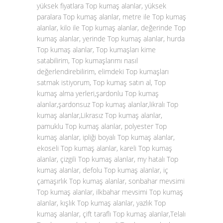
yüksek fiyatlara Top kumaş alanlar, yüksek
paralara Top kumaş alanlar, metre ile Top kumaş
alanlar, kilo ile Top kumaş alanlar, değerinde Top
kumaş alanlar, yerinde Top kumaş alanlar, hurda
Top kumaş alanlar, Top kumaşları kime
satabilirim, Top kumaşlarımı nasıl
değerlendirebilirim, elimdeki Top kumaşları
satmak istiyorum, Top kumaş satın al, Top
kumaş alma yerleri,şardonlu Top kumaş
alanlar,şardonsuz Top kumaş alanlar,likralı Top
kumaş alanlar,Likrasız Top kumaş alanlar,
pamuklu Top kumaş alanlar, polyester Top
kumaş alanlar, ipliği boyalı Top kumaş alanlar,
ekoseli Top kumaş alanlar, kareli Top kumaş
alanlar, çizgili Top kumaş alanlar, my hatalı Top
kumaş alanlar, defolu Top kumaş alanlar, iç
çamaşırlık Top kumaş alanlar, sonbahar mevsimi
Top kumaş alanlar, ilkbahar mevsimi Top kumaş
alanlar, kışlık Top kumaş alanlar, yazlık Top
kumaş alanlar, çift taraflı Top kumaş alanlar,Telalı