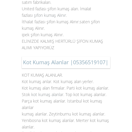
satım fabrikaları.
United fazlası şifon kumaş alan. İmalat
fazlası
şifon kumaş Alınır
.
İthalat fazlası şifon kumaş Alınır.saten şifon
kumaş Alınır.
ipek şifon kumaş Alınır.
ELİNİZDE KALMIŞ HERTÜRLÜ ŞİFON KUMAŞ
ALIMI YAPIYORÜZ
Kot Kumaş Alanlar |05356519107|
KOT KUMAŞ ALANLAR.
Kot kumaş anlar. Kot kumaş alan yerler.
Kot kumaş alan firmalar. Parti kot kumaş alanlar.
Stok
kot kumaş alanlar
. Top kot kumaş alanlar.
Parça kot kumaş alanlar. İstanbul kot kumaş
alanlar
kumaş alanlar. Zeytinburnu kot kumaş alanlar.
Yenibosna kot kumaş alanlar. Merter kot kumaş
alanlar.