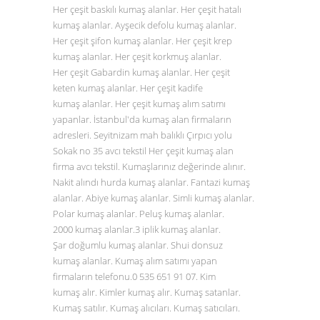
Her çeşit baskılı kumaş alanlar. Her çeşit hatalı
kumaş alanlar. Ayşecik defolu kumaş alanlar.
Her çeşit şifon kumaş alanlar. Her çeşit krep
kumaş alanlar. Her çeşit korkmuş alanlar.
Her çeşit Gabardin kumaş alanlar. Her çeşit
keten kumaş alanlar. Her çeşit kadife
kumaş alanlar. Her çeşit kumaş alım satımı
yapanlar. İstanbul'da kumaş alan firmaların
adresleri. Seyitnizam mah balıklı Çırpıcı yolu
Sokak no 35 avcı tekstil Her çeşit kumaş alan
firma avcı tekstil. Kumaşlarınız değerinde alınır.
Nakit alındı hurda kumaş alanlar. Fantazi kumaş
alanlar. Abiye kumaş alanlar. Simli kumaş alanlar.
Polar kumaş alanlar. Peluş kumaş alanlar.
2000 kumaş alanlar.3 iplik kumaş alanlar.
Şar doğumlu kumaş alanlar. Shui donsuz
kumaş alanlar. Kumaş alım satımı yapan
firmaların telefonu.0
535 651 91 07
. Kim
kumaş alır. Kimler kumaş alır. Kumaş satanlar.
Kumaş satılır. Kumaş alıcıları. Kumaş satıcıları.