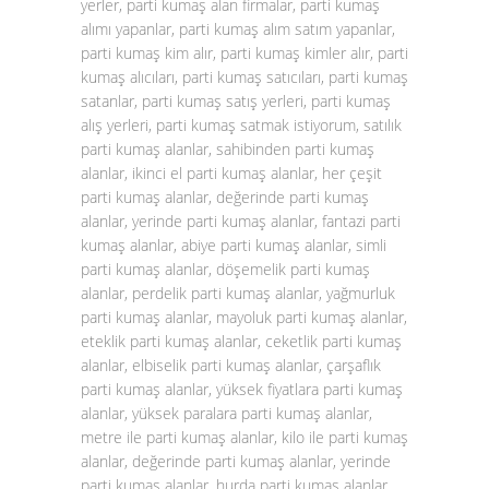
yerler, parti kumaş alan firmalar, parti kumaş
alımı yapanlar, parti kumaş alım satım yapanlar,
parti kumaş kim alır, parti kumaş kimler alır, parti
kumaş alıcıları, parti kumaş satıcıları, parti kumaş
satanlar, parti kumaş satış yerleri, parti kumaş
alış yerleri, parti kumaş satmak istiyorum, satılık
parti kumaş alanlar, sahibinden parti kumaş
alanlar, ikinci el parti kumaş alanlar, her çeşit
parti kumaş alanlar, değerinde parti kumaş
alanlar, yerinde parti kumaş alanlar, fantazi parti
kumaş alanlar, abiye parti kumaş alanlar, simli
parti kumaş alanlar, döşemelik parti kumaş
alanlar, perdelik parti kumaş alanlar, yağmurluk
parti kumaş alanlar, mayoluk parti kumaş alanlar,
eteklik parti kumaş alanlar, ceketlik parti kumaş
alanlar, elbiselik parti kumaş alanlar, çarşaflık
parti kumaş alanlar, yüksek fiyatlara parti kumaş
alanlar, yüksek paralara parti kumaş alanlar,
metre ile parti kumaş alanlar, kilo ile parti kumaş
alanlar, değerinde parti kumaş alanlar, yerinde
parti kumaş alanlar, hurda parti kumaş alanlar,