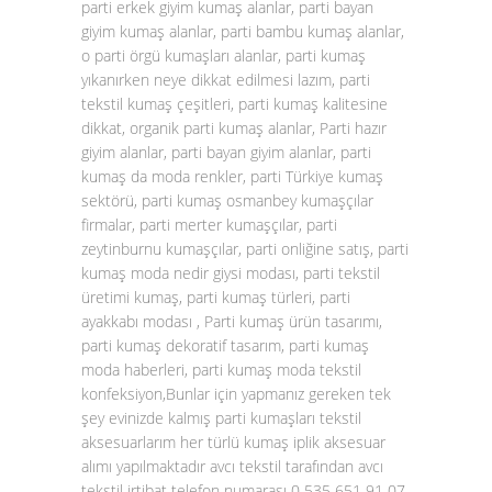
parti erkek giyim kumaş alanlar, parti bayan
giyim kumaş alanlar, parti bambu kumaş alanlar,
o parti örgü kumaşları alanlar, parti kumaş
yıkanırken neye dikkat edilmesi lazım, parti
tekstil kumaş çeşitleri, parti kumaş kalitesine
dikkat, organik parti kumaş alanlar, Parti hazır
giyim alanlar, parti bayan giyim alanlar, parti
kumaş da moda renkler, parti Türkiye kumaş
sektörü, parti kumaş osmanbey kumaşçılar
firmalar, parti merter kumaşçılar, parti
zeytinburnu kumaşçılar, parti onliğine satış, parti
kumaş moda nedir giysi modası, parti tekstil
üretimi kumaş, parti kumaş türleri, parti
ayakkabı modası , Parti kumaş ürün tasarımı,
parti kumaş dekoratif tasarım, parti kumaş
moda haberleri, parti kumaş moda tekstil
konfeksiyon,Bunlar için yapmanız gereken tek
şey evinizde kalmış parti kumaşları tekstil
aksesuarlarım her türlü kumaş iplik aksesuar
alımı yapılmaktadır avcı tekstil tarafından avcı
tekstil irtibat telefon numarası 0 535 651 91 07