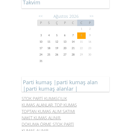
Takvim
Ağustos 2026
<<
>>
P
S
Ç
P
C
C
P
1
2
3
4
5
6
7
8
9
10
11
12
13
14
15
16
17
18
19
20
21
22
23
24
25
26
27
28
29
30
31
Parti kumaş |parti kumaş alan
|parti kumaş alanlar |
STOK PARTİ KUMAŞÇILIK
KUMAŞ ALANLAR. TOP KUMAŞ
TOPTAN KUMAŞ ALIM SATIMI
NAKİT KUMAŞ ALINIR.
DOKUMA ÖRME STOK PARTİ
KUMAŞ ALINIR.