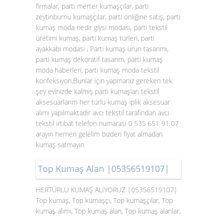
firmalar, parti merter kumaşçılar, parti
zeytinburnu kumaşçılar, parti onliğine satış, parti
kumaş moda nedir giysi modası, parti tekstil
üretimi kumaş, parti kumaş türleri, parti
ayakkabı modası , Parti kumaş ürün tasarımı,
parti kumaş dekoratif tasarım, parti kumaş
moda haberleri, parti kumaş moda tekstil
konfeksiyon,Bunlar için yapmanız gereken tek
şey evinizde kalmış parti kumaşları tekstil
aksesuarlarım her türlü kumaş iplik aksesuar
alımı yapılmaktadır avcı tekstil tarafından avcı
tekstil irtibat telefon numarası 0 535 651 91 07
arayın hemen gelelim bizden fiyat almadan
kumaş satmayın
Top Kumaş Alan |05356519107|
HERTÜRLÜ KUMAŞ ALIYORUZ |05356519107|
Top kumaş, Top kumaşçı, Top kumaşçılar, Top
kumaş alımı, Top kumaş alan, Top kumaş alanlar,