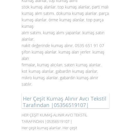
Kumaş alanlar, top kumaş alımı
stok kumaş alanlar. top kumaş alanlar, parti malı
kumaş alım satımı. dokuma kumaş alanlar. parça
kumaş alanlar. örme kumaş alanlar. top parça
kumaş
alım satımı. kumaş alımı yapanlar. kumaş satın
alanlar.
nakit değerinde kumaş alınır. 0535 651 91 07
şifon kumaş alanlar. kumaş alan yerler. kumaş
alan
firmalar, kumaş alıcıları. saten
kumaş alanlar
.
kot kumaş alanlar. gabardin kumaş alanlar.
mikro kumaş alanlar. gabardin kumaş alınır
satılır.
Her Çeşit Kumaş Alınır Avcı Tekstil
Tarafından |05356519107|
HER ÇEŞİT KUMAŞ ALINIR AVCI TEKSTİL
TARAFINDAN |05356519107 |
Her çeşit kumaş alanlar. Her çeşit