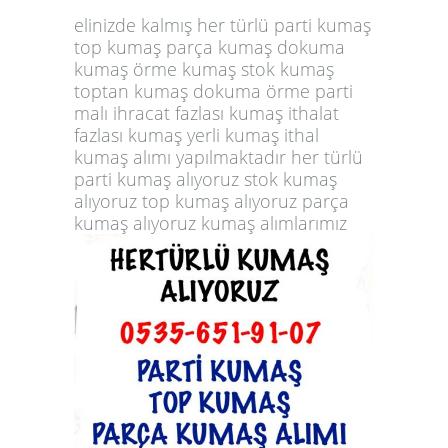
elinizde kalmış her türlü parti kumaş
top kumaş parça kumaş dokuma
kumaş örme kumaş stok kumaş
toptan kumaş dokuma örme parti
malı ihracat fazlası kumaş ithalat
fazlası kumaş yerli kumaş ithal
kumaş alımı yapılmaktadır her türlü
parti kumaş alıyoruz stok kumaş
alıyoruz top kumaş alıyoruz parça
kumaş alıyoruz kumaş alımlarımız