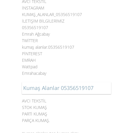
AVCI TEKSTİL
İNSTAGRAM
KUMAŞ_ALANLAR_05356519107
İLETİŞİM BİLGİLERİMİZ
05356519107
Emrah Ağcabay
TWİTTER
kumaş alanlar.05356519107
PİNTEREST
EMRAH
Wattpad
Emrahacabay
Kumaş Alanlar 05356519107
AVCI TEKSTİL
STOK KUMAŞ
PARTİ KUMAŞ
PARÇA KUMAŞ.