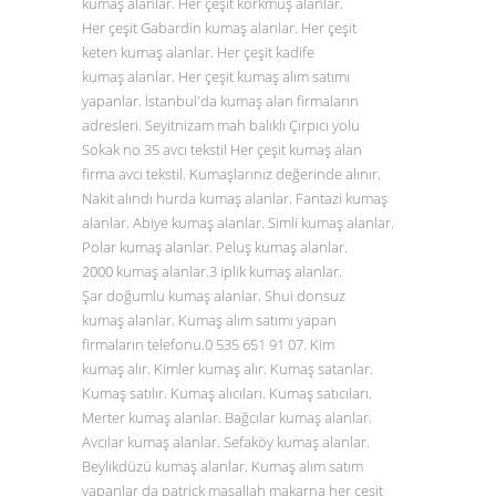
kumaş alanlar. Her çeşit korkmuş alanlar.
Her çeşit Gabardin kumaş alanlar. Her çeşit
keten kumaş alanlar. Her çeşit kadife
kumaş alanlar. Her çeşit kumaş alım satımı
yapanlar. İstanbul'da kumaş alan firmaların
adresleri. Seyitnizam mah balıklı Çırpıcı yolu
Sokak no 35 avcı tekstil Her çeşit kumaş alan
firma avcı tekstil. Kumaşlarınız değerinde alınır.
Nakit alındı hurda kumaş alanlar. Fantazi kumaş
alanlar. Abiye kumaş alanlar. Simli kumaş alanlar.
Polar kumaş alanlar. Peluş kumaş alanlar.
2000 kumaş alanlar.3 iplik kumaş alanlar.
Şar doğumlu kumaş alanlar. Shui donsuz
kumaş alanlar. Kumaş alım satımı yapan
firmaların telefonu.0
535 651 91 07
. Kim
kumaş alır. Kimler kumaş alır. Kumaş satanlar.
Kumaş satılır. Kumaş alıcıları. Kumaş satıcıları.
Merter kumaş alanlar. Bağcılar kumaş alanlar.
Avcılar kumaş alanlar. Sefaköy kumaş alanlar.
Beylikdüzü kumaş alanlar. Kumaş alım satım
yapanlar da patrick maşallah makarna her çeşit