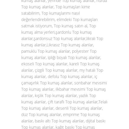
kumaş alanlar, yerinde Top kumaş alanlar, hurda
Top kumaş alanlar, Top kumaşları kime
satabilirim, Top kumaşlarımı nasıl
değerlendirebilirim, elimdeki Top kumaşları
satmak istiyorum, Top kumaş satın al, Top
kumaş alma yerleri,şardonlu Top kumaş
alanlar,şardonsuz Top kumaş alanlar,likralı Top
kumaş alanlar,Likrasız Top kumaş alanlar,
pamuklu Top kumaş alanlar, polyester Top
kumaş alanlar, ipliği boyalı Top kumaş alanlar,
ekoseli Top kumaş alanlar, kareli Top kumaş
alanlar, çizgili Top kumaş alanlar, my hatalı Top
kumaş alanlar, defolu Top kumaş alanlar, iç
çamaşırlık Top kumaş alanlar, sonbahar mevsimi
Top kumaş alanlar, ilkbahar mevsimi Top kumaş
alanlar, kışlık Top kumaş alanlar, yazlık Top
kumaş alanlar, çift taraflı Top kumaş alanlar,Telalı
Top kumaş alanlar, desenli Top kumaş alanlar,
düz Top kumaş alanlar, emprime Top kumaş
alanlar, baskı altı Top kumaş alanlar, dijital baskı
Top kumaş alanlar, kağıt baskı Top kumaş