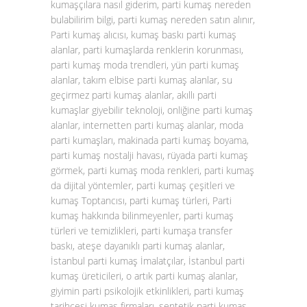
kumaşçılara nasıl giderim, parti kumaş nereden
bulabilirim bilgi, parti kumaş nereden satın alınır,
Parti kumaş alıcısı, kumaş baskı parti kumaş
alanlar, parti kumaşlarda renklerin korunması,
parti kumaş moda trendleri, yün parti kumaş
alanlar, takım elbise parti kumaş alanlar, su
geçirmez parti kumaş alanlar, akıllı parti
kumaşlar giyebilir teknoloji, onliğine parti kumaş
alanlar, internetten parti kumaş alanlar, moda
parti kumaşları, makinada parti kumaş boyama,
parti kumaş nostalji havası, rüyada parti kumaş
görmek, parti kumaş moda renkleri, parti kumaş
da dijital yöntemler, parti kumaş çeşitleri ve
kumaş Toptancısı, parti kumaş türleri, Parti
kumaş hakkında bilinmeyenler, parti kumaş
türleri ve temizlikleri, parti kumaşa transfer
baskı, ateşe dayanıklı parti kumaş alanlar,
İstanbul parti kumaş İmalatçılar, İstanbul parti
kumaş üreticileri, o artık parti kumaş alanlar,
giyimin parti psikolojik etkinlikleri, parti kumaş
tarihçesi kumaş firmaları, sentetik parti kumaş