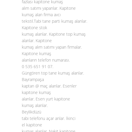
fazlası kapitone kumaş
alım satımı yapanlar. Kapitone
kumaş alan firma avcı
tekstil.Tabi tane parti kumaş alanlar.
Kapitone stok
kumaş alanlar. Kapitone top kumaş
alanlar. Kapitone
kumaş alım satımı yapan firmalar.
Kapitone kumaş
alanların telefon numarası.
0 535 651 91 07.
Güngören top tane kumaş alanlar.
Bayrampaşa
kaptan @ maç alanlar. Esenler
kapitone kumaş
alanlar. Esen yurt kapitone
kumaş alanlar.
Beylikdüzü
tabi telefonu açar anlar. İkinci
el kapitone
kumaş alanlar. Nakit kapitone