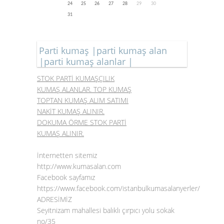
24
25
26
27
28
29
30
31
Parti kumaş |parti kumaş alan
|parti kumaş alanlar |
STOK PARTİ KUMAŞÇILIK
KUMAŞ ALANLAR. TOP KUMAŞ
TOPTAN KUMAŞ ALIM SATIMI
NAKİT KUMAŞ ALINIR.
DOKUMA ÖRME STOK PARTİ
KUMAŞ ALINIR.
İnternetten sitemiz
http://www.kumasalan.com
Facebook sayfamız
https://www.facebook.com/istanbulkumasalanyerler/
ADRESİMİZ
Seyitnizam mahallesi balıklı çırpıcı yolu sokak
no/35