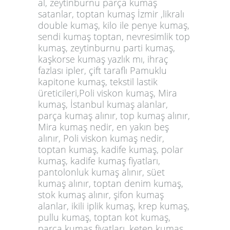
al, zeytinburnu parça kumaş
satanlar, toptan kumaş İzmir ,likralı
double kumaş, kilo ile penye kumaş,
sendi kumaş toptan, nevresimlik top
kumaş, zeytinburnu parti kumaş,
kaşkorse kumaş yazlık mı, ihraç
fazlası ipler, çift taraflı Pamuklu
kapitone kumaş, tekstil lastik
üreticileri,Poli viskon kumaş, Mira
kumaş, İstanbul kumaş alanlar,
parça kumaş alınır, top kumaş alınır,
Mira kumaş nedir, en yakın beş
alınır, Poli viskon kumaş nedir,
toptan kumaş, kadife kumaş, polar
kumaş, kadife kumaş fiyatları,
pantolonluk kumaş alınır, süet
kumaş alınır, toptan denim kumaş,
stok kumaş alınır, şifon kumaş
alanlar, ikili iplik kumaş, krep kumaş,
pullu kumaş, toptan kot kumaş,
parça kumaş fiyatları, keten kumaş