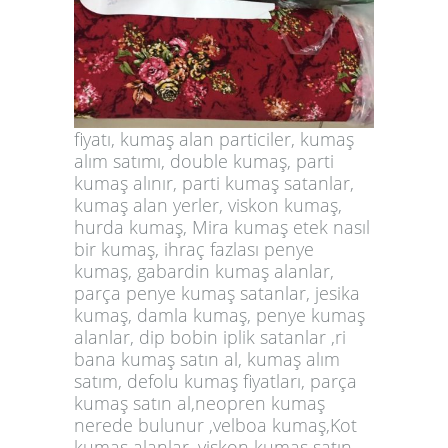
fiyatı, kumaş alan particiler, kumaş
alım satımı, double kumaş, parti
kumaş alınır, parti kumaş satanlar,
kumaş alan yerler, viskon kumaş,
hurda kumaş, Mira kumaş etek nasıl
bir kumaş, ihraç fazlası penye
kumaş, gabardin kumaş alanlar,
parça penye kumaş satanlar, jesika
kumaş, damla kumaş, penye kumaş
alanlar, dip bobin iplik satanlar ,ri
bana kumaş satın al, kumaş alım
satım, defolu kumaş fiyatları,
parça
kumaş satın al,neopren kumaş
nerede bulunur ,velboa kumaş,Kot
kumaş alanlar, viskon kumaş satın