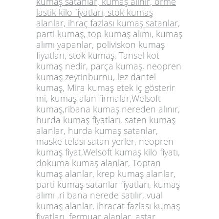
kumaş satanlar, kumaş alınır, örme
lastik kilo fiyatları, stok kumaş
alanlar, ihraç fazlası kumaş satanlar,
parti kumaş, top kumaş alımı, kumaş
alımı yapanlar, poliviskon kumaş
fiyatları, stok kumaş, Tansel kot
kumaş nedir, parça kumaş, neopren
kumaş zeytinburnu, lez dantel
kumaş, Mira kumaş etek iç gösterir
mi, kumaş alan firmalar,Welsoft
kumaş,ribana kumaş nereden alınır,
hurda kumaş fiyatları, saten kumaş
alanlar, hurda kumaş satanlar,
maske telası satan yerler, neopren
kumaş fiyat,Welsoft kumaş kilo fiyatı,
dokuma kumaş alanlar, Toptan
kumaş alanlar, krep kumaş alanlar,
parti kumaş satanlar fiyatları, kumaş
alımı ,ri bana nerede satılır, vual
kumaş alanlar, ihracat fazlası kumaş
fiyatları, fermuar alanlar, astar