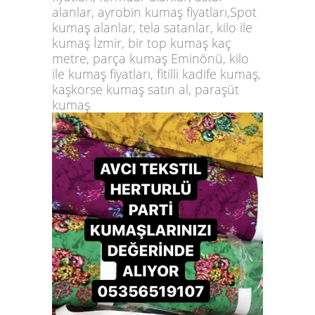
alanlar, ayrobin kumaş fiyatları,Spot
kumaş alanlar, tela satanlar, kilo ile
kumaş İzmir, bir top kumaş kaç
metre, parça kumaş Eminönü, kilo
ile kumaş fiyatları, fitilli kadife kumaş,
kaşkorse kumaş satın al, paraşüt
kumaş