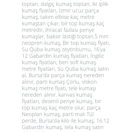
toptan, dalgıç kumaş toptan, iki iplik
kumaş fiyatları, İzmir ucuz parça
kumaş, takım elbise kaç metre
kumaştan çıkar, bir top kumaş kaç
metredir, ihracat fazlası penye
kumaşlar, baksır lastiği toptan,5 mm
neopren kumaş, Bir top kumaş fiyatı,
Su Quba kumaş zeytinburnu, 16’ya
12 Gabardin kumaş fiyatları, İngiliz
kumaş fiyatları, ben soft kumaş
metre fiyatları, Su Quba kumaş satın
al, Bursa’da parça kumaş nereden
alınır, parti kumaş Çorlu, viskon
kumaş metre fiyatı, tele kumaşı
nereden alınır, kanvas kumaş
fiyatları, desenli penye kumaş, bir
top kumaş kaç metre olur, parça
Neoplan kumaş, parti malı Tül
perde, Bursa’da kilo ile kumaş, 16:12
Gabardin kumaş, tela kumaş satın