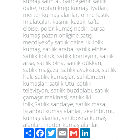
kumaş satın al, bahçeşehir satılık
daire, toptan krep kumaş fiyatları,
merter kumaş alanlar, örme lastik
İmalatçılar, kaşmir kazak, tafta
elbise, polar kumaş nedir, bursa
kumaş pazarı onliğine satış,
mecdiyeköy satılık daire, iki iplik
kumaş, satılık araba, satılık elbise,
satılık koltuk, satılık konteynır, satılık
arsa, satılık bina, satılık dükkan,
satılık mağaza, satılık ayakkabı, satılık
halı, satılık kumaşlar, sahibinden
kumaşlar, satılık Ütü, satılık
televizyon, satılık buzdolabı, satılık
çamaşır makinesi, satılık iki
iplik,Satılık sandalye, satılık masa,
İstanbul kumaş alanlar, zeytinburnu
kumaş alanlar, yenibosna kumaş
alanlar, merter kumaş alanlar,
Paylaş
Facebook
Twitter
Email
Gmail
LinkedIn