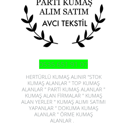
0535 651 91 07
HERTÜRLÜ KUMAŞ ALINIR "STOK
KUMAŞ ALANLAR " TOP KUMAŞ
ALANLAR " PARTİ KUMAŞ ALANLAR "
KUMAŞ ALAN FİRMALAR " KUMAŞ
ALAN YERLER " KUMAŞ ALIMI SATIMI
YAPANLAR " DOKUMA KUMAŞ
ALANLAR " ÖRME
KUMAŞ
ALANLAR
.