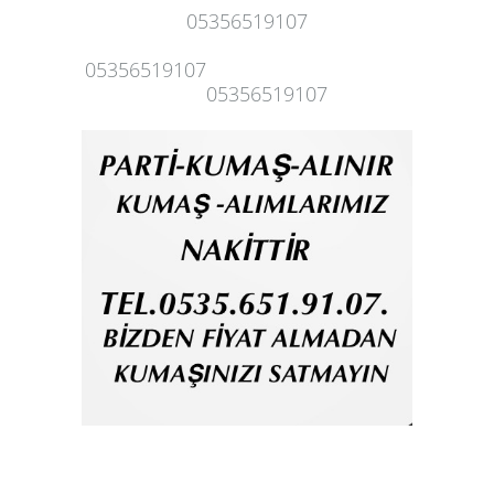
05356519107
05356519107
05356519107