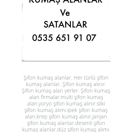
Şifon kumaş alanlar. Her türlü şifon
kumaş alanlar. Şifon kumaş alınır.
Şifon kumaş alan yerler. Şifon kumaş
alan firmalar.multi şifon kumaş
alan.yoryo şifon kumaş alınır.silki
şifon kumaş alımı.ipek şifon kumaş
alan.krep şifon kumaş alınır.janjan
şifon kumaş alanlar.desenli şifon
kumaş alanlar.düz şifon kumaş alımı.