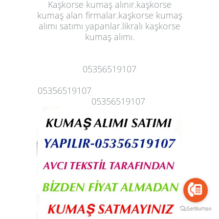
Kaşkorse kumaş alınır.
kaşkors
e
kumaş alan firmalar
.kaşkorse kumaş
alımı satımı yapanlar.likralı kaşkorse
kumaş alımı.
05356519107
05356519107
05356519107