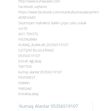
http://www.kumasalan.com
Facebook sayfamız
https://www.facebook.com/istanbulkumasalanyerler/
ADRESİMİZ
Seyitnizam mahallesi balıklı çırpıcı yolu sokak
no/35
AVCI TEKSTİL
İNSTAGRAM
KUMAŞ_ALANLAR_05356519107
İLETİŞİM BİLGİLERİMİZ
05356519107
Emrah Ağcabay
TWİTTER
kumaş alanlar.05356519107
PİNTEREST
EMRAH
Wattpad
Emrahacabay
Kumaş Alanlar 05356519107