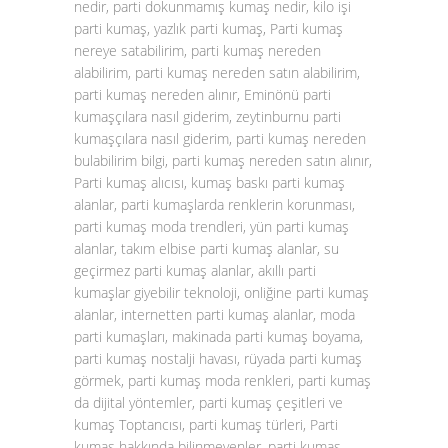
nedir, parti dokunmamış kumaş nedir, kilo işi
parti kumaş, yazlık parti kumaş, Parti kumaş
nereye satabilirim, parti kumaş nereden
alabilirim, parti kumaş nereden satın alabilirim,
parti kumaş nereden alınır, Eminönü parti
kumaşçılara nasıl giderim, zeytinburnu parti
kumaşçılara nasıl giderim, parti kumaş nereden
bulabilirim bilgi, parti kumaş nereden satın alınır,
Parti kumaş alıcısı, kumaş baskı parti kumaş
alanlar, parti kumaşlarda renklerin korunması,
parti kumaş moda trendleri, yün parti kumaş
alanlar, takım elbise parti kumaş alanlar, su
geçirmez parti kumaş alanlar, akıllı parti
kumaşlar giyebilir teknoloji, onliğine parti kumaş
alanlar, internetten parti kumaş alanlar, moda
parti kumaşları, makinada parti kumaş boyama,
parti kumaş nostalji havası, rüyada parti kumaş
görmek, parti kumaş moda renkleri, parti kumaş
da dijital yöntemler, parti kumaş çeşitleri ve
kumaş Toptancısı, parti kumaş türleri, Parti
kumaş hakkında bilinmeyenler, parti kumaş