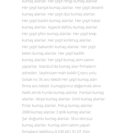
kumaş alanlar. Her çeşit rengi kumaş alanlar.
Her çeşit karışık kumaş alanlar. Her çeşit desenli
kumaş alanlar. Her çeşit düz
kumaş alanlar
.
Her çeşit baskılı kumaş alanlar. Her çeşit hatalı
kumaş alanlar. Ayşecik defolu kumaş alanlar.
Her çeşit şifon kumaş alanlar. Her çeşit krep
kumaş alanlar. Her çeşit korkmuş alanlar.
Her çeşit Gabardin kumaş alanlar. Her çeşit
keten kumaş alanlar. Her çeşit kadife
kumaş alanlar. Her çeşit kumaş alım satımı
yapanlar. İstanbul'da kumaş alan firmaların
adresleri. Seyitnizam mah balıklı Çırpıcı yolu
Sokak no 35 avcı tekstil Her çeşit kumaş alan
firma avcı tekstil. Kumaşlarınız değerinde alınır.
Nakit alındı hurda kumaş alanlar. Fantazi kumaş
alanlar. Abiye kumaş alanlar. Simli kumaş alanlar.
Polar kumaş alanlar. Peluş kumaş alanlar.
2000 kumaş alanlar.3 iplik kumaş alanlar.
Şar doğumlu kumaş alanlar. Shui donsuz
kumaş alanlar. Kumaş alım satımı yapan
firmaların telefonu.0
535 651 91 07
. Kim