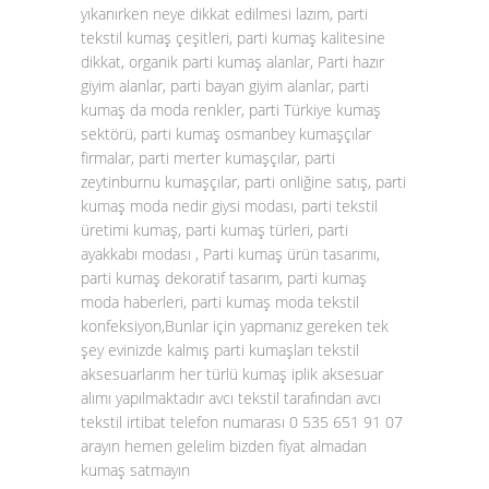
yıkanırken neye dikkat edilmesi lazım, parti
tekstil kumaş çeşitleri, parti kumaş kalitesine
dikkat, organik parti kumaş alanlar, Parti hazır
giyim alanlar, parti bayan giyim alanlar, parti
kumaş da moda renkler, parti Türkiye kumaş
sektörü, parti kumaş osmanbey kumaşçılar
firmalar, parti merter kumaşçılar, parti
zeytinburnu kumaşçılar, parti onliğine satış, parti
kumaş moda nedir giysi modası, parti tekstil
üretimi kumaş, parti kumaş türleri, parti
ayakkabı modası , Parti kumaş ürün tasarımı,
parti kumaş dekoratif tasarım, parti kumaş
moda haberleri, parti kumaş moda tekstil
konfeksiyon,Bunlar için yapmanız gereken tek
şey evinizde kalmış parti kumaşları tekstil
aksesuarlarım her türlü kumaş iplik aksesuar
alımı yapılmaktadır avcı tekstil tarafından avcı
tekstil irtibat telefon numarası 0 535 651 91 07
arayın hemen gelelim bizden fiyat almadan
kumaş satmayın