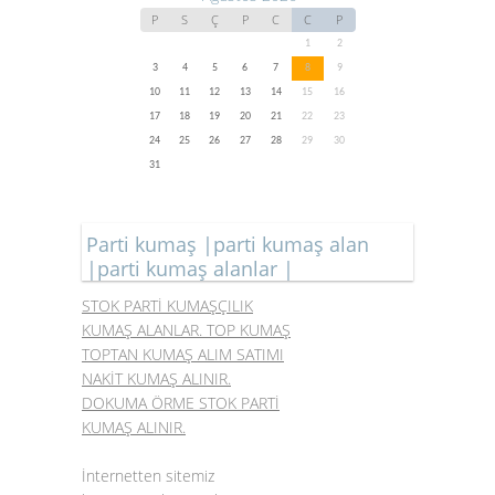
P
S
Ç
P
C
C
P
1
2
3
4
5
6
7
8
9
10
11
12
13
14
15
16
17
18
19
20
21
22
23
24
25
26
27
28
29
30
31
Parti kumaş |parti kumaş alan
|parti kumaş alanlar |
STOK PARTİ KUMAŞÇILIK
KUMAŞ ALANLAR. TOP KUMAŞ
TOPTAN KUMAŞ ALIM SATIMI
NAKİT KUMAŞ ALINIR.
DOKUMA ÖRME STOK PARTİ
KUMAŞ ALINIR.
İnternetten sitemiz