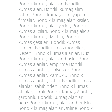
Bondik kumaş alanlar, Bondik
kumaş alan, Bondik kumaş alım
satım, Bondik kumaş alımı yapan
firmalar, Bondik kumaş alan kişiler,
Bondik kumaş alan yerler, Bondik
kumaş alıcıları, Bondik kumaş alıcısı,
Bondik kumaş fiyatları, Bondik
kumaş çeşitleri, Bondik kumaş
isimleri, Bondik kumaş modelleri,
Desenli Bondik kumaş alanlar, Düz
Bondik kumaş alanlar, baskılı Bondik
kumaş alanlar, empirme Bondik
kumaş alanlar , polyester Bondik
kumaş alanlar, Pamuklu Bondik
kumaş alanlar, satılık Bondik kumaş
alanlar, sahibinden Bondik kumaş
alanlar, likralı Bondik Kumaş Alanlar,
şardonlu Bondik Kumaş Alanlar,
ucuz Bondik kumaş alanlar, her işin
Bondik kumaş alanlar,Online Bondik