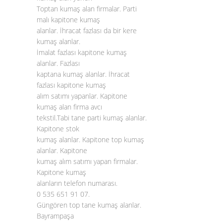
Toptan kumaş alan firmalar. Parti
malı kapitone kumaş
alanlar. İhracat fazlası da bir kere
kumaş alanlar.
İmalat fazlası kapitone kumaş
alanlar. Fazlası
kaptana kumaş alanlar. İhracat
fazlası kapitone kumaş
alım satımı yapanlar. Kapitone
kumaş alan firma avcı
tekstil.Tabi tane parti kumaş alanlar.
Kapitone stok
kumaş alanlar. Kapitone top kumaş
alanlar. Kapitone
kumaş alım satımı yapan firmalar.
Kapitone kumaş
alanların telefon numarası.
0 535 651 91 07.
Güngören top tane kumaş alanlar.
Bayrampaşa