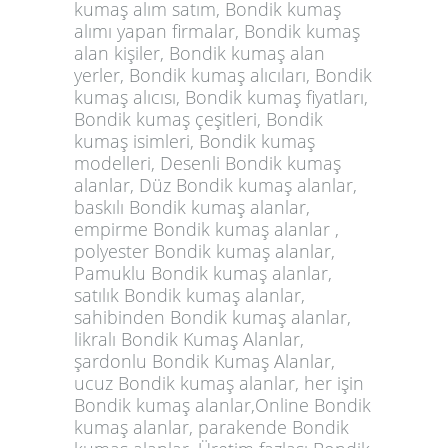
kumaş alım satım, Bondik kumaş
alımı yapan firmalar, Bondik kumaş
alan kişiler, Bondik kumaş alan
yerler, Bondik kumaş alıcıları, Bondik
kumaş alıcısı, Bondik kumaş fiyatları,
Bondik kumaş çeşitleri, Bondik
kumaş isimleri, Bondik kumaş
modelleri, Desenli Bondik kumaş
alanlar, Düz Bondik kumaş alanlar,
baskılı Bondik kumaş alanlar,
empirme Bondik kumaş alanlar ,
polyester Bondik kumaş alanlar,
Pamuklu Bondik kumaş alanlar,
satılık Bondik kumaş alanlar,
sahibinden Bondik kumaş alanlar,
likralı Bondik Kumaş Alanlar,
şardonlu Bondik Kumaş Alanlar,
ucuz Bondik kumaş alanlar, her işin
Bondik kumaş alanlar,Online Bondik
kumaş alanlar, parakende Bondik