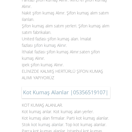
Alınır.
Nakit şifon kumaş Alınır. Şifon kumaş alım satım
ilanları.
Şifon kumaş alım satım yerleri. Şifon kumaş alım
satım fabrikaları.
United fazlası şifon kumaş alan. İmalat
fazlası
şifon kumaş Alınır
.
İthalat fazlası şifon kumaş Alınır.saten şifon
kumaş Alınır.
ipek şifon kumaş Alınır.
ELİNİZDE KALMIŞ HERTÜRLÜ ŞİFON KUMAŞ
ALIMI YAPIYORÜZ
Kot Kumaş Alanlar |05356519107|
KOT KUMAŞ ALANLAR.
Kot kumaş anlar. Kot kumaş alan yerler.
Kot kumaş alan firmalar. Parti kot kumaş alanlar.
Stok
kot kumaş alanlar
. Top kot kumaş alanlar.
Parça kot kumaş alanlar. İstanbul kot kumaş