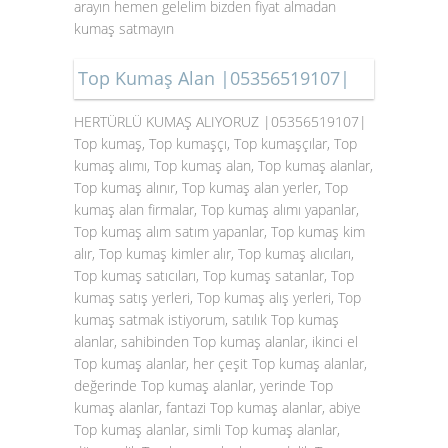
arayın hemen gelelim bizden fiyat almadan
kumaş satmayın
Top Kumaş Alan |05356519107|
HERTÜRLÜ KUMAŞ ALIYORUZ |05356519107|
Top kumaş, Top kumaşçı, Top kumaşçılar, Top
kumaş alımı, Top kumaş alan, Top kumaş alanlar,
Top kumaş alınır, Top kumaş alan yerler, Top
kumaş alan firmalar, Top kumaş alımı yapanlar,
Top kumaş alım satım yapanlar, Top kumaş kim
alır, Top kumaş kimler alır, Top kumaş alıcıları,
Top kumaş satıcıları, Top kumaş satanlar, Top
kumaş satış yerleri, Top kumaş alış yerleri, Top
kumaş satmak istiyorum, satılık Top kumaş
alanlar, sahibinden Top kumaş alanlar, ikinci el
Top kumaş alanlar, her çeşit Top kumaş alanlar,
değerinde Top kumaş alanlar, yerinde Top
kumaş alanlar, fantazi Top kumaş alanlar, abiye
Top kumaş alanlar, simli Top kumaş alanlar,