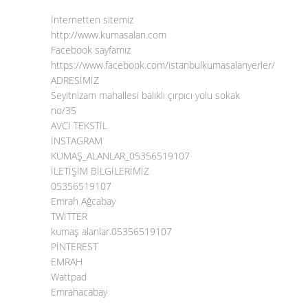
İnternetten sitemiz
http://www.kumasalan.com
Facebook sayfamız
https://www.facebook.com/istanbulkumasalanyerler/
ADRESİMİZ
Seyitnizam mahallesi balıklı çırpıcı yolu sokak
no/35
AVCI TEKSTİL
İNSTAGRAM
KUMAŞ_ALANLAR_05356519107
İLETİŞİM BİLGİLERİMİZ
05356519107
Emrah Ağcabay
TWİTTER
kumaş alanlar.05356519107
PİNTEREST
EMRAH
Wattpad
Emrahacabay