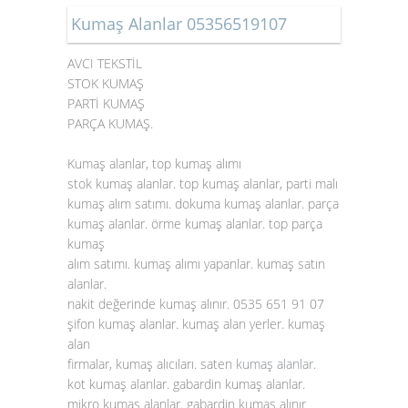
Kumaş Alanlar 05356519107
AVCI TEKSTİL
STOK KUMAŞ
PARTİ KUMAŞ
PARÇA KUMAŞ.
Kumaş alanlar, top kumaş alımı
stok kumaş alanlar. top kumaş alanlar, parti malı
kumaş alım satımı. dokuma kumaş alanlar. parça
kumaş alanlar. örme kumaş alanlar. top parça
kumaş
alım satımı. kumaş alımı yapanlar. kumaş satın
alanlar.
nakit değerinde kumaş alınır. 0535 651 91 07
şifon kumaş alanlar. kumaş alan yerler. kumaş
alan
firmalar, kumaş alıcıları. saten
kumaş alanlar
.
kot kumaş alanlar. gabardin kumaş alanlar.
mikro kumaş alanlar. gabardin kumaş alınır