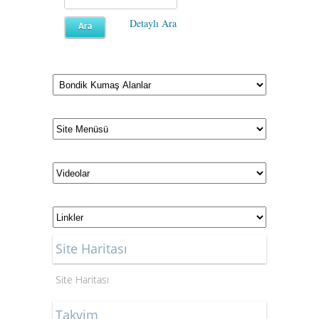
Detaylı Ara
Site Haritası
Site Haritası
Takvim