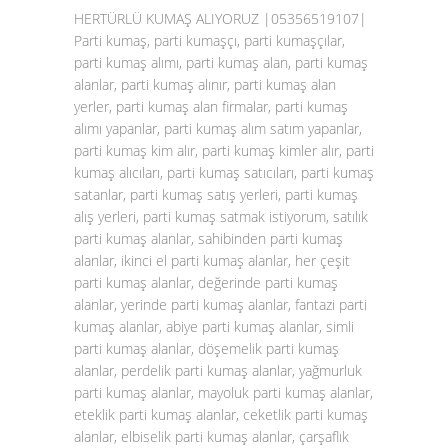
HERTÜRLÜ KUMAŞ ALIYORUZ |05356519107|
Parti kumaş, parti kumaşçı, parti kumaşçılar,
parti kumaş alımı, parti kumaş alan, parti kumaş
alanlar, parti kumaş alınır, parti kumaş alan
yerler, parti kumaş alan firmalar, parti kumaş
alımı yapanlar, parti kumaş alım satım yapanlar,
parti kumaş kim alır, parti kumaş kimler alır, parti
kumaş alıcıları, parti kumaş satıcıları, parti kumaş
satanlar, parti kumaş satış yerleri, parti kumaş
alış yerleri, parti kumaş satmak istiyorum, satılık
parti kumaş alanlar, sahibinden parti kumaş
alanlar, ikinci el parti kumaş alanlar, her çeşit
parti kumaş alanlar, değerinde parti kumaş
alanlar, yerinde parti kumaş alanlar, fantazi parti
kumaş alanlar, abiye parti kumaş alanlar, simli
parti kumaş alanlar, döşemelik parti kumaş
alanlar, perdelik parti kumaş alanlar, yağmurluk
parti kumaş alanlar, mayoluk parti kumaş alanlar,
eteklik parti kumaş alanlar, ceketlik parti kumaş
alanlar, elbiselik parti kumaş alanlar, çarşaflık