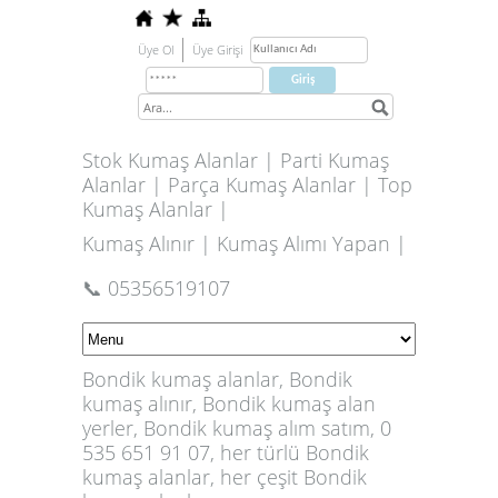
Üye Ol
Üye Girişi
Stok Kumaş Alanlar | Parti Kumaş
Alanlar | Parça Kumaş Alanlar | Top
Kumaş Alanlar |
Kumaş Alınır | Kumaş Alımı Yapan |
📞 05356519107
Bondik kumaş alanlar, Bondik
kumaş alınır, Bondik kumaş alan
yerler, Bondik kumaş alım satım, 0
535 651 91 07, her türlü Bondik
kumaş alanlar, her çeşit Bondik