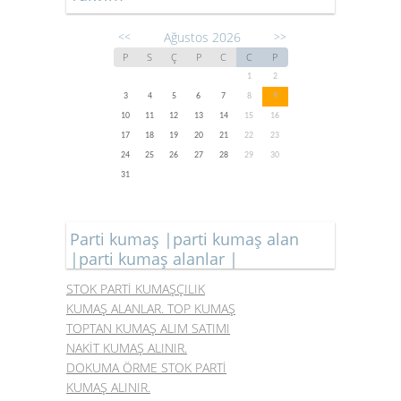
Ağustos 2026
<<
>>
P
S
Ç
P
C
C
P
1
2
3
4
5
6
7
8
9
10
11
12
13
14
15
16
17
18
19
20
21
22
23
24
25
26
27
28
29
30
31
Parti kumaş |parti kumaş alan
|parti kumaş alanlar |
STOK PARTİ KUMAŞÇILIK
KUMAŞ ALANLAR. TOP KUMAŞ
TOPTAN KUMAŞ ALIM SATIMI
NAKİT KUMAŞ ALINIR.
DOKUMA ÖRME STOK PARTİ
KUMAŞ ALINIR.