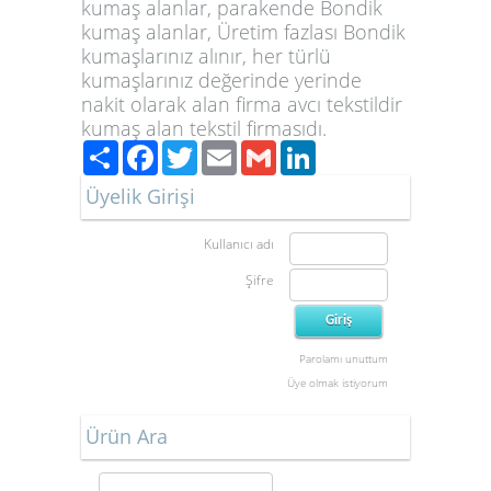
kumaş alanlar, parakende Bondik
kumaş alanlar, Üretim fazlası Bondik
kumaşlarınız alınır, her türlü
kumaşlarınız değerinde yerinde
nakit olarak alan firma avcı tekstildir
kumaş alan tekstil firmasıdı.
Paylaş
Facebook
Twitter
Email
Gmail
LinkedIn
Üyelik Girişi
Kullanıcı adı
Şifre
Parolamı unuttum
Üye olmak istiyorum
Ürün Ara