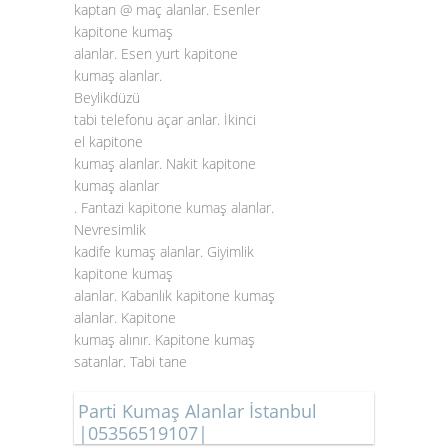
kaptan @ maç alanlar. Esenler
kapitone kumaş
alanlar. Esen yurt kapitone
kumaş alanlar.
Beylikdüzü
tabi telefonu açar anlar. İkinci
el kapitone
kumaş alanlar. Nakit kapitone
kumaş alanlar
. Fantazi
kapitone kumaş alanlar
.
Nevresimlik
kadife kumaş alanlar. Giyimlik
kapitone kumaş
alanlar. Kabanlık kapitone kumaş
alanlar. Kapitone
kumaş alınır. Kapitone kumaş
satanlar. Tabi tane
Parti Kumaş Alanlar İstanbul
|05356519107|