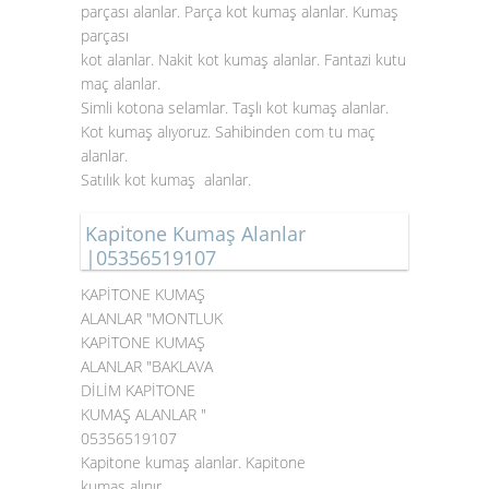
parçası alanlar. Parça kot kumaş alanlar. Kumaş
parçası
kot alanlar. Nakit kot kumaş alanlar. Fantazi kutu
maç alanlar.
Simli kotona selamlar. Taşlı kot kumaş alanlar.
Kot kumaş alıyoruz. Sahibinden com tu maç
alanlar.
Satılık kot kumaş alanlar.
Kapitone Kumaş Alanlar
|05356519107
KAPİTONE KUMAŞ
ALANLAR "MONTLUK
KAPİTONE KUMAŞ
ALANLAR "BAKLAVA
DİLİM KAPİTONE
KUMAŞ ALANLAR "
05356519107
Kapitone kumaş alanlar. Kapitone
kumaş alınır.