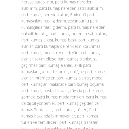
nereye satabilirim, parti kumaş nereden
alabilirim, parti kumaş nereden satın alabilirim,
parti kumaş nereden alınır, Eminönü parti
kumaşçılara nasıl giderim, zeytinburnu parti
kumaşçılara nasıl giderim, parti kumaş nereden
bulabilirim bilgi, parti kumaş nereden satın alınır,
Parti kumaş alıcısı, kumaş baskı parti kumaş
alanlar, parti kumaşlarda renklerin korunması,
parti kumaş moda trendleri, yün parti kumaş
alanlar, takım elbise parti kumaş alanlar, su
geçirmez parti kumaş alanlar, akıllı parti
kumaşlar giyebilir teknoloji, onliğine parti kumaş
alanlar, internetten parti kumaş alanlar, moda
parti kumaşları, makinada parti kumaş boyama,
parti kumaş nostalji havası, rüyada parti kumaş
görmek, parti kumaş moda renkleri, parti kumaş
da dijital yöntemler, parti kumaş çeşitleri ve
kumaş Toptancısı, parti kumaş türleri, Parti
kumaş hakkında bilinmeyenler, parti kumaş
türleri ve temizlikleri, parti kumaşa transfer
baskı, ateşe dayanıklı parti kumaş alanlar,