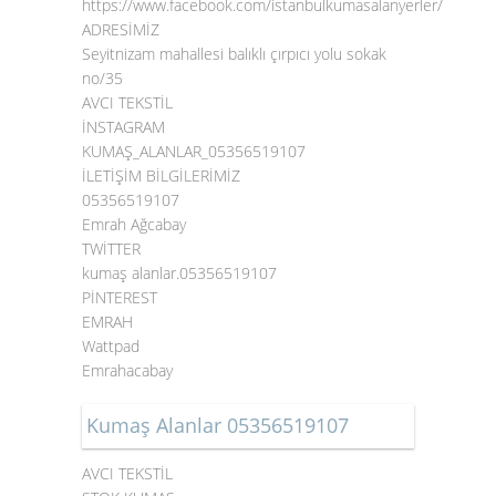
https://www.facebook.com/istanbulkumasalanyerler/
ADRESİMİZ
Seyitnizam mahallesi balıklı çırpıcı yolu sokak
no/35
AVCI TEKSTİL
İNSTAGRAM
KUMAŞ_ALANLAR_05356519107
İLETİŞİM BİLGİLERİMİZ
05356519107
Emrah Ağcabay
TWİTTER
kumaş alanlar.05356519107
PİNTEREST
EMRAH
Wattpad
Emrahacabay
Kumaş Alanlar 05356519107
AVCI TEKSTİL