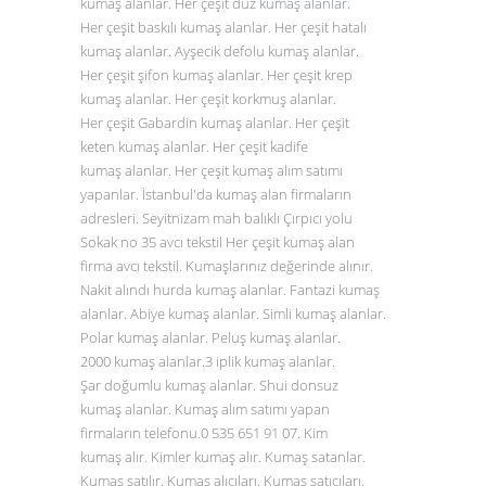
kumaş alanlar. Her çeşit düz
kumaş alanlar
.
Her çeşit baskılı kumaş alanlar. Her çeşit hatalı
kumaş alanlar. Ayşecik defolu kumaş alanlar.
Her çeşit şifon kumaş alanlar. Her çeşit krep
kumaş alanlar. Her çeşit korkmuş alanlar.
Her çeşit Gabardin kumaş alanlar. Her çeşit
keten kumaş alanlar. Her çeşit kadife
kumaş alanlar. Her çeşit kumaş alım satımı
yapanlar. İstanbul'da kumaş alan firmaların
adresleri. Seyitnizam mah balıklı Çırpıcı yolu
Sokak no 35 avcı tekstil Her çeşit kumaş alan
firma avcı tekstil. Kumaşlarınız değerinde alınır.
Nakit alındı hurda kumaş alanlar. Fantazi kumaş
alanlar. Abiye kumaş alanlar. Simli kumaş alanlar.
Polar kumaş alanlar. Peluş kumaş alanlar.
2000 kumaş alanlar.3 iplik kumaş alanlar.
Şar doğumlu kumaş alanlar. Shui donsuz
kumaş alanlar. Kumaş alım satımı yapan
firmaların telefonu.0
535 651 91 07
. Kim
kumaş alır. Kimler kumaş alır. Kumaş satanlar.
Kumaş satılır. Kumaş alıcıları. Kumaş satıcıları.