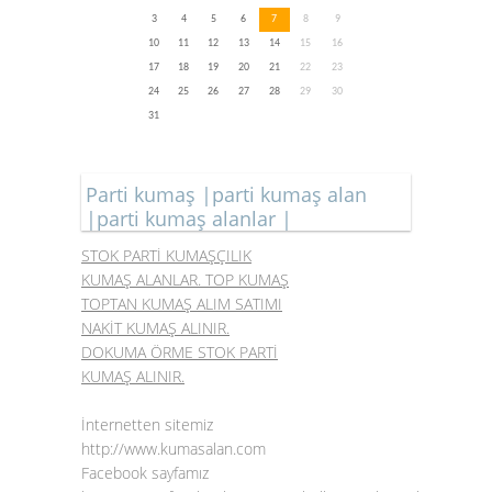
3
4
5
6
7
8
9
10
11
12
13
14
15
16
17
18
19
20
21
22
23
24
25
26
27
28
29
30
31
Parti kumaş |parti kumaş alan
|parti kumaş alanlar |
STOK PARTİ KUMAŞÇILIK
KUMAŞ ALANLAR. TOP KUMAŞ
TOPTAN KUMAŞ ALIM SATIMI
NAKİT KUMAŞ ALINIR.
DOKUMA ÖRME STOK PARTİ
KUMAŞ ALINIR.
İnternetten sitemiz
http://www.kumasalan.com
Facebook sayfamız