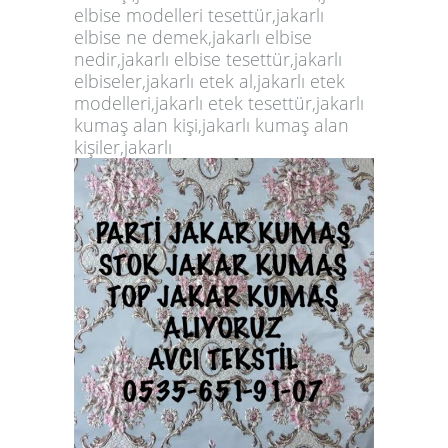
elbise modelleri tesettür,jakarlı
elbise ne demek,jakarlı elbise
nedir,jakarlı elbise tesettür,jakarlı
elbiseler,jakarlı etek al,jakarlı etek
modelleri,jakarlı etek tesettür,jakarlı
kumaş alan kişi,jakarlı kumaş alan
kişiler,jakarlı