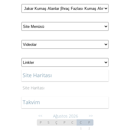
Site Haritası
Site Haritası
Takvim
Ağustos 2026
<<
>>
P
S
Ç
P
C
C
P
1
2