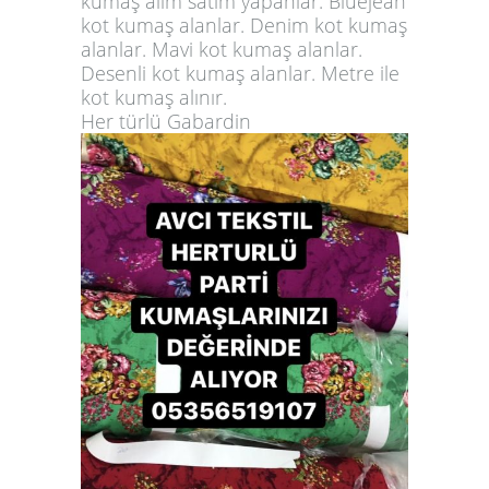
kumaş alım satım yapanlar. Bluejean
kot kumaş alanlar. Denim kot kumaş
alanlar. Mavi kot kumaş alanlar.
Desenli kot kumaş alanlar. Metre ile
kot kumaş alınır.
Her türlü Gabardin