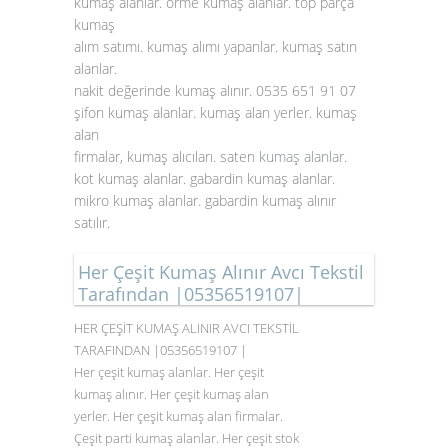
kumaş alanlar. örme kumaş alanlar. top parça
kumaş
alım satımı. kumaş alımı yapanlar. kumaş satın
alanlar.
nakit değerinde kumaş alınır. 0535 651 91 07
şifon kumaş alanlar. kumaş alan yerler. kumaş
alan
firmalar, kumaş alıcıları. saten
kumaş alanlar
.
kot kumaş alanlar. gabardin kumaş alanlar.
mikro kumaş alanlar. gabardin kumaş alınır
satılır.
Her Çeşit Kumaş Alınır Avcı Tekstil
Tarafından |05356519107|
HER ÇEŞİT KUMAŞ ALINIR AVCI TEKSTİL
TARAFINDAN |05356519107 |
Her çeşit kumaş alanlar. Her çeşit
kumaş alınır. Her çeşit kumaş alan
yerler. Her çeşit kumaş alan firmalar.
Çeşit parti kumaş alanlar. Her çeşit stok