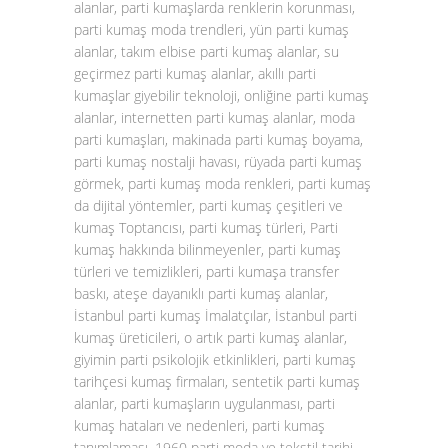
alanlar, parti kumaşlarda renklerin korunması,
parti kumaş moda trendleri, yün parti kumaş
alanlar, takım elbise parti kumaş alanlar, su
geçirmez parti kumaş alanlar, akıllı parti
kumaşlar giyebilir teknoloji, onliğine parti kumaş
alanlar, internetten parti kumaş alanlar, moda
parti kumaşları, makinada parti kumaş boyama,
parti kumaş nostalji havası, rüyada parti kumaş
görmek, parti kumaş moda renkleri, parti kumaş
da dijital yöntemler, parti kumaş çeşitleri ve
kumaş Toptancısı, parti kumaş türleri, Parti
kumaş hakkında bilinmeyenler, parti kumaş
türleri ve temizlikleri, parti kumaşa transfer
baskı, ateşe dayanıklı parti kumaş alanlar,
İstanbul parti kumaş İmalatçılar, İstanbul parti
kumaş üreticileri, o artık parti kumaş alanlar,
giyimin parti psikolojik etkinlikleri, parti kumaş
tarihçesi kumaş firmaları, sentetik parti kumaş
alanlar, parti kumaşların uygulanması, parti
kumaş hataları ve nedenleri, parti kumaş
tanımlaması, 1960 parti moda ve tekstil tarihi,