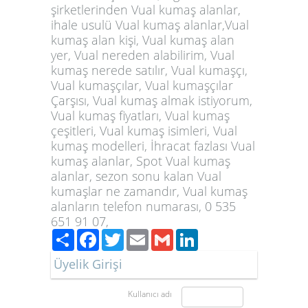
şirketlerinden Vual kumaş alanlar,
ihale usulü Vual kumaş alanlar,Vual
kumaş alan kişi, Vual kumaş alan
yer, Vual nereden alabilirim, Vual
kumaş nerede satılır, Vual kumaşçı,
Vual kumaşçılar, Vual kumaşçılar
Çarşısı, Vual kumaş almak istiyorum,
Vual kumaş fiyatları, Vual kumaş
çeşitleri, Vual kumaş isimleri, Vual
kumaş modelleri, İhracat fazlası Vual
kumaş alanlar, Spot Vual kumaş
alanlar, sezon sonu kalan Vual
kumaşlar ne zamandır, Vual kumaş
alanların telefon numarası, 0 535
651 91 07,
Paylaş
Facebook
Twitter
Email
Gmail
LinkedIn
Üyelik Girişi
Kullanıcı adı