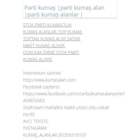
Parti kumaş |parti kumaş alan
|parti kumaş alanlar |
STOK PARTİ KUMAŞÇILIK
KUMAŞ ALANLAR. TOP KUMAŞ
TOPTAN KUMAŞ ALIM SATIMI
NAKİT KUMAŞ ALINIR.
DOKUMA ÖRME STOK PARTİ
KUMAŞ ALINIR.
İnternetten sitemiz
http://www.kumasalan.com
Facebook sayfamız
https://www.facebook.com/istanbulkumasalanyerler/
ADRESİMİZ
Seyitnizam mahallesi balıklı çırpıcı yolu sokak
no/35
AVCI TEKSTİL
İNSTAGRAM
KUMAŞ_ALANLAR_05356519107