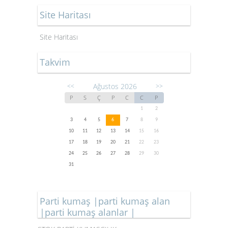
Site Haritası
Site Haritası
Takvim
Ağustos 2026
<<
>>
P
S
Ç
P
C
C
P
1
2
3
4
5
6
7
8
9
10
11
12
13
14
15
16
17
18
19
20
21
22
23
24
25
26
27
28
29
30
31
Parti kumaş |parti kumaş alan
|parti kumaş alanlar |