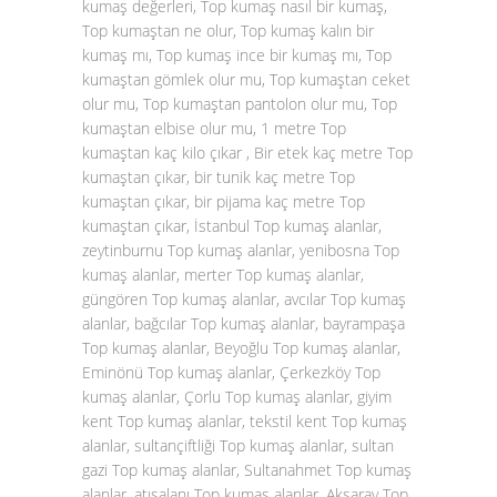
kumaş değerleri, Top kumaş nasıl bir kumaş,
Top kumaştan ne olur, Top kumaş kalın bir
kumaş mı, Top kumaş ince bir kumaş mı, Top
kumaştan gömlek olur mu, Top kumaştan ceket
olur mu, Top kumaştan pantolon olur mu, Top
kumaştan elbise olur mu, 1 metre Top
kumaştan kaç kilo çıkar , Bir etek kaç metre Top
kumaştan çıkar, bir tunik kaç metre Top
kumaştan çıkar, bir pijama kaç metre Top
kumaştan çıkar, İstanbul Top kumaş alanlar,
zeytinburnu Top kumaş alanlar, yenibosna Top
kumaş alanlar, merter Top kumaş alanlar,
güngören Top kumaş alanlar, avcılar Top kumaş
alanlar, bağcılar Top kumaş alanlar, bayrampaşa
Top kumaş alanlar, Beyoğlu Top kumaş alanlar,
Eminönü Top kumaş alanlar, Çerkezköy Top
kumaş alanlar, Çorlu Top kumaş alanlar, giyim
kent Top kumaş alanlar, tekstil kent Top kumaş
alanlar, sultançiftliği Top kumaş alanlar, sultan
gazi Top kumaş alanlar, Sultanahmet Top kumaş
alanlar, atışalanı Top kumaş alanlar, Aksaray Top