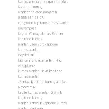
kumaş alım satımı yapan firmalar.
Kapitone kumaş
alanların telefon numarası.
0 535 651 91 07.
Güngören top tane kumaş alanlar.
Bayrampaşa
kaptan @ maç alanlar. Esenler
kapitone kumaş
alanlar. Esen yurt kapitone
kumaş alanlar.
Beylikdüzü
tabi telefonu açar anlar. İkinci
el kapitone
kumaş alanlar. Nakit kapitone
kumaş alanlar
. Fantazi
kapitone kumaş alanlar
.
Nevresimlik
kadife kumaş alanlar. Giyimlik
kapitone kumaş
alanlar. Kabanlık kapitone kumaş
alanlar. Kapitone