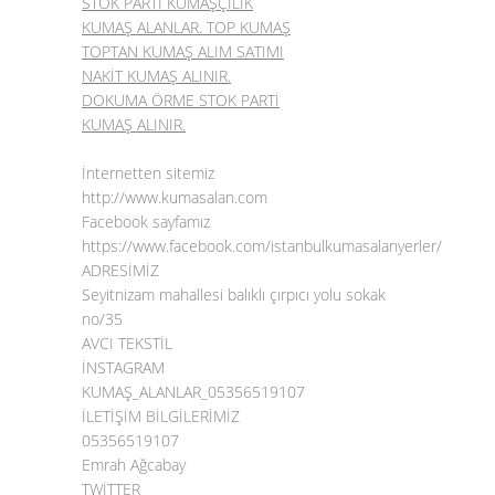
STOK PARTİ KUMAŞÇILIK
KUMAŞ ALANLAR. TOP KUMAŞ
TOPTAN KUMAŞ ALIM SATIMI
NAKİT KUMAŞ ALINIR.
DOKUMA ÖRME STOK PARTİ
KUMAŞ ALINIR.
İnternetten sitemiz
http://www.kumasalan.com
Facebook sayfamız
https://www.facebook.com/istanbulkumasalanyerler/
ADRESİMİZ
Seyitnizam mahallesi balıklı çırpıcı yolu sokak
no/35
AVCI TEKSTİL
İNSTAGRAM
KUMAŞ_ALANLAR_05356519107
İLETİŞİM BİLGİLERİMİZ
05356519107
Emrah Ağcabay
TWİTTER