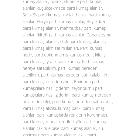
kumaş alanlar, büyükçekmece parti kumaş
alanlar, küçükçekmece parti kumaş alanlar,
Sefaköy parti kumaş alanlar, halkalı parti kumaş
alanlar, Florya parti kumaş alanlar, Beylikdüzü
parti kumaş alanlar, mahmutbey parti kumaş
alanlar, İkitelli parti kumaş alanlar, Çobançeşme
parti kumaş alanlar, stok parti kumaş alanlar,
parti kumaş alım satım ilanları, Parti kumaş
nedir, parti dokunmamış kumaş nedir, kilo işi
parti kumaş, yazlık parti kumaş, Parti kumaş
nereye satabilirim, parti kumaş nereden
alabilirim, parti kumaş nereden satın alabilirim,
parti kumaş nereden alınır, Eminönü parti
kumaşçılara nasıl giderim, zeytinburnu parti
kumaşçılara nasıl giderim, parti kumaş nereden
bulabilirim bilgi, parti kumaş nereden satın alınır,
Parti kumaş alıcısı, kumaş baskı parti kumaş
alanlar, parti kumaşlarda renklerin korunması,
parti kumaş moda trendleri, yün parti kumaş
alanlar, takım elbise parti kumaş alanlar, su
geçirmez parti kumaş alanlar, akıllı parti