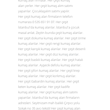
kumaş alan firmalar. Her çeşit kumaş
alan yerler. Her çeşit kumaş alım satımı
yapanlar. Çocuklaşalım satımı yapılır.
Her çeşit kumaş alan firmaların telefon
numarası.0
535 651 91 07
. Her çeşit
İstanbul'da kumaş alanlar. İstanbul'a çocuk
masal anlat. Zeytin bunda çeşit kumaş alanlar.
Her çeşit dokuma kumaş alanlar. Her çeşit örme
kumaş alanlar. Her çeşit rengi kumaş alanlar.
Her çeşit karışık kumaş alanlar. Her çeşit desenli
kumaş alanlar. Her çeşit düz
kumaş alanlar
.
Her çeşit baskılı kumaş alanlar. Her çeşit hatalı
kumaş alanlar. Ayşecik defolu kumaş alanlar.
Her çeşit şifon kumaş alanlar. Her çeşit krep
kumaş alanlar. Her çeşit korkmuş alanlar.
Her çeşit Gabardin kumaş alanlar. Her çeşit
keten kumaş alanlar. Her çeşit kadife
kumaş alanlar. Her çeşit kumaş alım satımı
yapanlar. İstanbul'da kumaş alan firmaların
adresleri. Seyitnizam mah balıklı Çırpıcı yolu
Sokak no 35 avcı tekstil Her çeşit kumaş alan