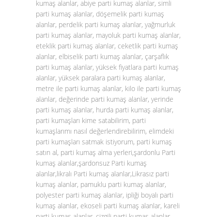
kumaş alanlar, abiye parti kumaş alanlar, simli
parti kumaş alanlar, döşemelik parti kumaş
alanlar, perdelik parti kumaş alanlar, yağmurluk
parti kumaş alanlar, mayoluk parti kumaş alanlar,
eteklik parti kumaş alanlar, ceketlik parti kumaş
alanlar, elbiselik parti kumaş alanlar, çarşaflık
parti kumaş alanlar, yüksek fiyatlara parti kumaş
alanlar, yüksek paralara parti kumaş alanlar,
metre ile parti kumaş alanlar, kilo ile parti kumaş
alanlar, değerinde parti kumaş alanlar, yerinde
parti kumaş alanlar, hurda parti kumaş alanlar,
parti kumaşları kime satabilirim, parti
kumaşlarımı nasıl değerlendirebilirim, elimdeki
parti kumaşları satmak istiyorum, parti kumaş
satın al, parti kumaş alma yerleri,şardonlu Parti
kumaş alanlar,şardonsuz Parti kumaş
alanlar,likralı Parti kumaş alanlar,Likrasız parti
kumaş alanlar, pamuklu parti kumaş alanlar,
polyester parti kumaş alanlar, ipliği boyalı parti
kumaş alanlar, ekoseli parti kumaş alanlar, kareli
parti kumaş alanlar, çizgili parti kumaş alanlar,