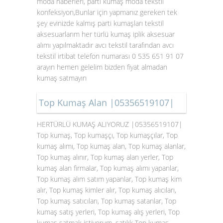
moda haberleri, parti kumaş moda tekstil
konfeksiyon,Bunlar için yapmanız gereken tek
şey evinizde kalmış parti kumaşları tekstil
aksesuarlarım her türlü kumaş iplik aksesuar
alımı yapılmaktadır avcı tekstil tarafından avcı
tekstil irtibat telefon numarası 0 535 651 91 07
arayın hemen gelelim bizden fiyat almadan
kumaş satmayın
Top Kumaş Alan |05356519107|
HERTÜRLÜ KUMAŞ ALIYORUZ |05356519107|
Top kumaş, Top kumaşçı, Top kumaşçılar, Top
kumaş alımı, Top kumaş alan, Top kumaş alanlar,
Top kumaş alınır, Top kumaş alan yerler, Top
kumaş alan firmalar, Top kumaş alımı yapanlar,
Top kumaş alım satım yapanlar, Top kumaş kim
alır, Top kumaş kimler alır, Top kumaş alıcıları,
Top kumaş satıcıları, Top kumaş satanlar, Top
kumaş satış yerleri, Top kumaş alış yerleri, Top
kumaş satmak istiyorum, satılık Top kumaş