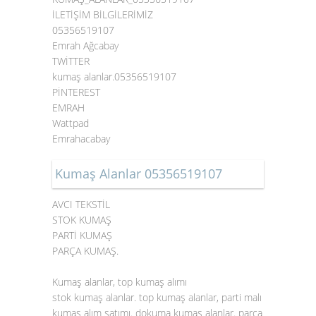
İLETİŞİM BİLGİLERİMİZ
05356519107
Emrah Ağcabay
TWİTTER
kumaş alanlar.05356519107
PİNTEREST
EMRAH
Wattpad
Emrahacabay
Kumaş Alanlar 05356519107
AVCI TEKSTİL
STOK KUMAŞ
PARTİ KUMAŞ
PARÇA KUMAŞ.
Kumaş alanlar, top kumaş alımı
stok kumaş alanlar. top kumaş alanlar, parti malı
kumaş alım satımı. dokuma kumaş alanlar. parça