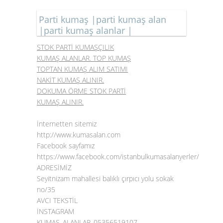
Parti kumaş |parti kumaş alan
|parti kumaş alanlar |
STOK PARTİ KUMAŞÇILIK
KUMAŞ ALANLAR. TOP KUMAŞ
TOPTAN KUMAŞ ALIM SATIMI
NAKİT KUMAŞ ALINIR.
DOKUMA ÖRME STOK PARTİ
KUMAŞ ALINIR.
İnternetten sitemiz
http://www.kumasalan.com
Facebook sayfamız
https://www.facebook.com/istanbulkumasalanyerler/
ADRESİMİZ
Seyitnizam mahallesi balıklı çırpıcı yolu sokak
no/35
AVCI TEKSTİL
İNSTAGRAM
KUMAŞ_ALANLAR_05356519107