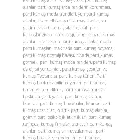
Parti kumaş alıcısı, kumaş baskı parti kumaş
alanlar, parti kumaşlarda renklerin korunması,
parti kumaş moda trendleri, yün parti kumaş
alanlar, takım elbise parti kumaş alanlar, su
geçirmez parti kumaş alanlar, akıllı parti
kumaşlar giyebilir teknoloji, onliğine parti kumaş
alanlar, internetten parti kumaş alanlar, moda
parti kumaşları, makinada parti kumaş boyama,
parti kumaş nostalji havası, rüyada parti kumaş
görmek, parti kumaş moda renkleri, parti kumaş
da dijital yöntemler, parti kumaş çeşitleri ve
kumaş Toptancısı, parti kumaş türleri, Parti
kumaş hakkında bilinmeyenler, parti kumaş
türleri ve temizlikleri, parti kumaşa transfer
baskı, ateşe dayanıklı parti kumaş alanlar,
İstanbul parti kumaş İmalatçılar, İstanbul parti
kumaş üreticileri, o artık parti kumaş alanlar,
giyimin parti psikolojik etkinlikleri, parti kumaş
tarihçesi kumaş firmaları, sentetik parti kumaş
alanlar, parti kumaşların uygulanması, parti
kumaş hataları ve nedenleri, parti kumaş