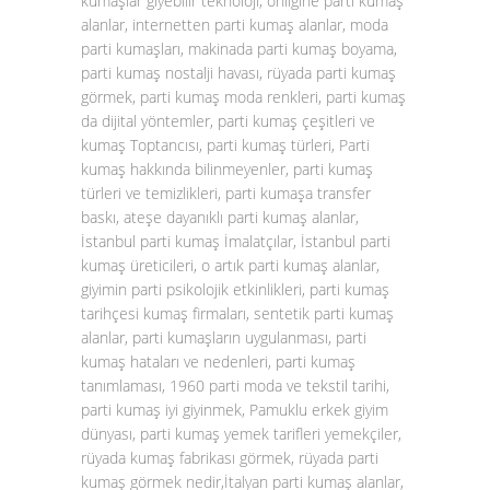
kumaşlar giyebilir teknoloji, onliğine parti kumaş
alanlar, internetten parti kumaş alanlar, moda
parti kumaşları, makinada parti kumaş boyama,
parti kumaş nostalji havası, rüyada parti kumaş
görmek, parti kumaş moda renkleri, parti kumaş
da dijital yöntemler, parti kumaş çeşitleri ve
kumaş Toptancısı, parti kumaş türleri, Parti
kumaş hakkında bilinmeyenler, parti kumaş
türleri ve temizlikleri, parti kumaşa transfer
baskı, ateşe dayanıklı parti kumaş alanlar,
İstanbul parti kumaş İmalatçılar, İstanbul parti
kumaş üreticileri, o artık parti kumaş alanlar,
giyimin parti psikolojik etkinlikleri, parti kumaş
tarihçesi kumaş firmaları, sentetik parti kumaş
alanlar, parti kumaşların uygulanması, parti
kumaş hataları ve nedenleri, parti kumaş
tanımlaması, 1960 parti moda ve tekstil tarihi,
parti kumaş iyi giyinmek, Pamuklu erkek giyim
dünyası, parti kumaş yemek tarifleri yemekçiler,
rüyada kumaş fabrikası görmek, rüyada parti
kumaş görmek nedir,İtalyan parti kumaş alanlar,