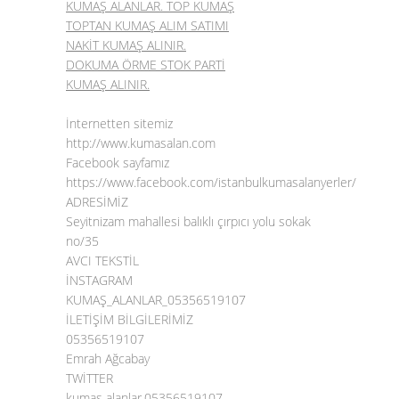
KUMAŞ ALANLAR. TOP KUMAŞ
TOPTAN KUMAŞ ALIM SATIMI
NAKİT KUMAŞ ALINIR.
DOKUMA ÖRME STOK PARTİ
KUMAŞ ALINIR.
İnternetten sitemiz
http://www.kumasalan.com
Facebook sayfamız
https://www.facebook.com/istanbulkumasalanyerler/
ADRESİMİZ
Seyitnizam mahallesi balıklı çırpıcı yolu sokak
no/35
AVCI TEKSTİL
İNSTAGRAM
KUMAŞ_ALANLAR_05356519107
İLETİŞİM BİLGİLERİMİZ
05356519107
Emrah Ağcabay
TWİTTER
kumaş alanlar.05356519107