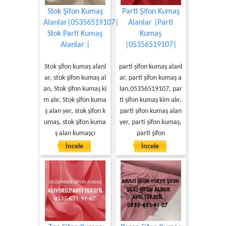
Stok Şifon Kumaş
Parti Şifon Kumaş
Alanlar|05356519107|
Alanlar |Parti
Stok Parti Kumaş
Kumaş
Alanlar |
|05356519107|
Stok şifon kumaş alanl
parti şifon kumaş alanl
ar, stok şifon kumaş al
ar, parti şifon kumaş a
an, Stok şifon kumaş ki
lan,05356519107, par
m alır, Stok şifon kuma
ti şifon kumaş kim alır,
ş alan yer, stok şifon k
parti şifon kumaş alan
umaş, stok şifon kuma
yer, parti şifon kumaş,
ş alan kumaşçı
parti şifon
İncele
İncele