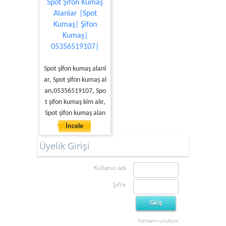
Spot Şifon Kumaş
Alanlar |Spot
Kumaş| Şifon
Kumaş|
05356519107|
Spot şifon kumaş alanl
ar, Spot şifon kumaş al
an,05356519107, Spo
t şifon kumaş kim alır,
Spot şifon kumaş alan
İncele
Üyelik Girişi
Kullanıcı adı
Şifre
Parolamı unuttum