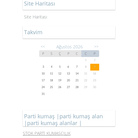
Site Haritası
Site Haritası
Takvim
Ağustos 2026
<<
>>
P
S
Ç
P
C
C
P
1
2
3
4
5
6
7
8
9
10
11
12
13
14
15
16
17
18
19
20
21
22
23
24
25
26
27
28
29
30
31
Parti kumaş |parti kumaş alan
|parti kumaş alanlar |
STOK PARTİ KUMAŞÇILIK