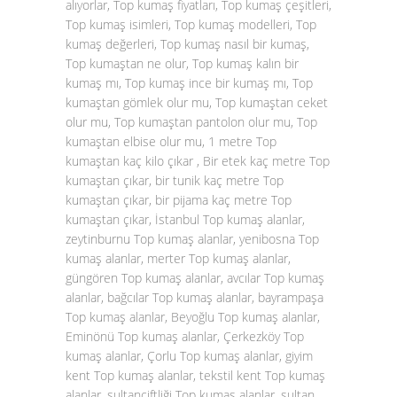
alıyorlar, Top kumaş fiyatları, Top kumaş çeşitleri,
Top kumaş isimleri, Top kumaş modelleri, Top
kumaş değerleri, Top kumaş nasıl bir kumaş,
Top kumaştan ne olur, Top kumaş kalın bir
kumaş mı, Top kumaş ince bir kumaş mı, Top
kumaştan gömlek olur mu, Top kumaştan ceket
olur mu, Top kumaştan pantolon olur mu, Top
kumaştan elbise olur mu, 1 metre Top
kumaştan kaç kilo çıkar , Bir etek kaç metre Top
kumaştan çıkar, bir tunik kaç metre Top
kumaştan çıkar, bir pijama kaç metre Top
kumaştan çıkar, İstanbul Top kumaş alanlar,
zeytinburnu Top kumaş alanlar, yenibosna Top
kumaş alanlar, merter Top kumaş alanlar,
güngören Top kumaş alanlar, avcılar Top kumaş
alanlar, bağcılar Top kumaş alanlar, bayrampaşa
Top kumaş alanlar, Beyoğlu Top kumaş alanlar,
Eminönü Top kumaş alanlar, Çerkezköy Top
kumaş alanlar, Çorlu Top kumaş alanlar, giyim
kent Top kumaş alanlar, tekstil kent Top kumaş
alanlar, sultançiftliği Top kumaş alanlar, sultan