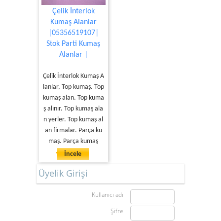
Çelik İnterlok
Kumaş Alanlar
|05356519107|
Stok Parti Kumaş
Alanlar |
Çelik İnterlok Kumaş A
lanlar, Top kumaş. Top
kumaş alan. Top kuma
ş alınır. Top kumaş ala
n yerler. Top kumaş al
an firmalar. Parça ku
maş. Parça kumaş
İncele
Üyelik Girişi
Kullanıcı adı
Şifre