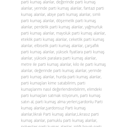
parti kumaş alanlar, değerinde parti kumaş
alanlar, yerinde parti kumaş alanlar, fantazi parti
kumaş alanlar, abiye parti kumaş alanlar, simli
parti kumaş alanlar, döşemelik parti kumaş
alanlar, perdelik parti kumaş alanlar, yağmurluk
parti kumaş alanlar, mayoluk parti kumaş alanlar,
eteklik parti kumaş alanlar, ceketlik parti kumaş
alanlar, elbiselik parti kumaş alanlar, çarşaflık
parti kumaş alanlar, yüksek fiyatlara parti kumaş
alanlar, yüksek paralara parti kumaş alanlar,
metre ile parti kumaş alanlar, kilo ile parti kumaş
alanlar, değerinde parti kumaş alanlar, yerinde
parti kumaş alanlar, hurda parti kumaş alanlar,
parti kumaşları kime satabilirim, parti
kumaşlarımı nasıl değerlendirebilirim, elimdeki
parti kumaşları satmak istiyorum, parti kumaş
satın al, parti kumaş alma yerleri,şardonlu Parti
kumaş alanlar,şardonsuz Parti kumaş
alanlar,likralı Parti kumaş alanlar,Likrasız parti
kumaş alanlar, pamuklu parti kumaş alanlar,
polyester parti kumaş alanlar, ipliği boyalı parti