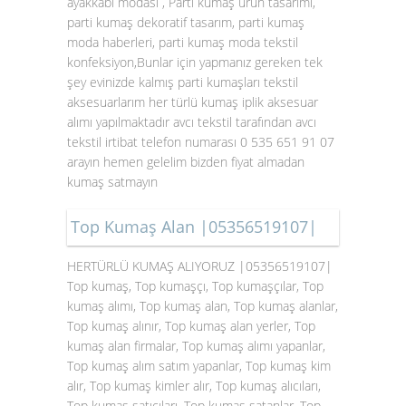
ayakkabı modası , Parti kumaş ürün tasarımı,
parti kumaş dekoratif tasarım, parti kumaş
moda haberleri, parti kumaş moda tekstil
konfeksiyon,Bunlar için yapmanız gereken tek
şey evinizde kalmış parti kumaşları tekstil
aksesuarlarım her türlü kumaş iplik aksesuar
alımı yapılmaktadır avcı tekstil tarafından avcı
tekstil irtibat telefon numarası 0 535 651 91 07
arayın hemen gelelim bizden fiyat almadan
kumaş satmayın
Top Kumaş Alan |05356519107|
HERTÜRLÜ KUMAŞ ALIYORUZ |05356519107|
Top kumaş, Top kumaşçı, Top kumaşçılar, Top
kumaş alımı, Top kumaş alan, Top kumaş alanlar,
Top kumaş alınır, Top kumaş alan yerler, Top
kumaş alan firmalar, Top kumaş alımı yapanlar,
Top kumaş alım satım yapanlar, Top kumaş kim
alır, Top kumaş kimler alır, Top kumaş alıcıları,
Top kumaş satıcıları, Top kumaş satanlar, Top