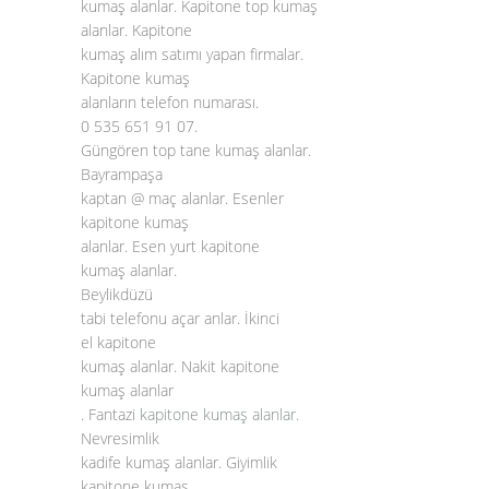
kumaş alanlar. Kapitone top kumaş
alanlar. Kapitone
kumaş alım satımı yapan firmalar.
Kapitone kumaş
alanların telefon numarası.
0 535 651 91 07.
Güngören top tane kumaş alanlar.
Bayrampaşa
kaptan @ maç alanlar. Esenler
kapitone kumaş
alanlar. Esen yurt kapitone
kumaş alanlar.
Beylikdüzü
tabi telefonu açar anlar. İkinci
el kapitone
kumaş alanlar. Nakit kapitone
kumaş alanlar
. Fantazi
kapitone kumaş alanlar
.
Nevresimlik
kadife kumaş alanlar. Giyimlik
kapitone kumaş