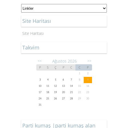
Site Haritası
Site Haritası
Takvim
Ağustos 2026
<<
>>
P
S
Ç
P
C
C
P
1
2
3
4
5
6
7
8
9
10
11
12
13
14
15
16
17
18
19
20
21
22
23
24
25
26
27
28
29
30
31
Parti kumaş |parti kumaş alan