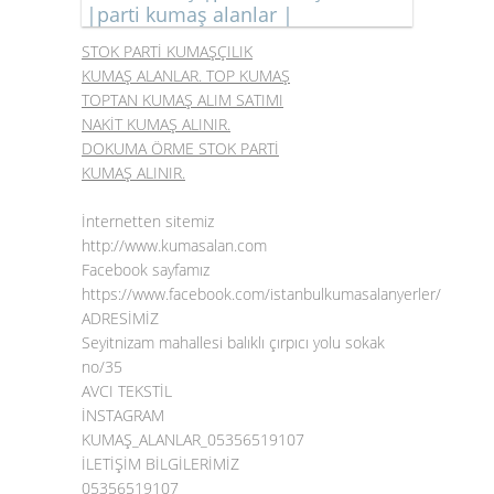
|parti kumaş alanlar |
STOK PARTİ KUMAŞÇILIK
KUMAŞ ALANLAR. TOP KUMAŞ
TOPTAN KUMAŞ ALIM SATIMI
NAKİT KUMAŞ ALINIR.
DOKUMA ÖRME STOK PARTİ
KUMAŞ ALINIR.
İnternetten sitemiz
http://www.kumasalan.com
Facebook sayfamız
https://www.facebook.com/istanbulkumasalanyerler/
ADRESİMİZ
Seyitnizam mahallesi balıklı çırpıcı yolu sokak
no/35
AVCI TEKSTİL
İNSTAGRAM
KUMAŞ_ALANLAR_05356519107
İLETİŞİM BİLGİLERİMİZ
05356519107