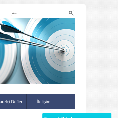
aretçi Defteri
İletişim