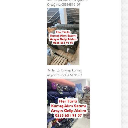
Ortağınız 05356519107
Her türlü krep kumaşı
alıyoruz 0 535 651 91 07