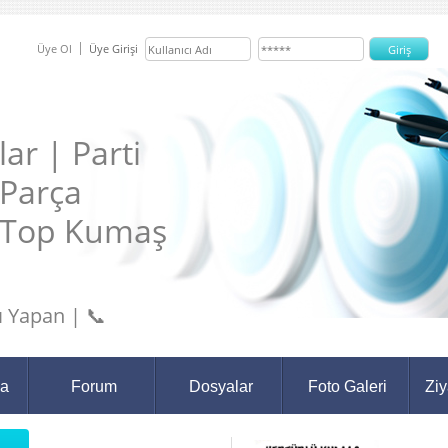
Üye Ol
Üye Girişi
ar | Parti
 Parça
 Top Kumaş
 Yapan | 📞
da
Forum
Dosyalar
Foto Galeri
Ziy