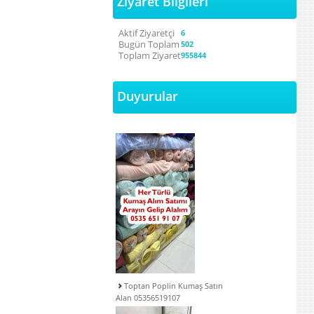
Ziyaret Bilgileri
Aktif Ziyaretçi
6
Bugün Toplam
502
Toplam Ziyaret
955844
Duyurular
Toptan Poplin Kumaş Satın
Alan 05356519107