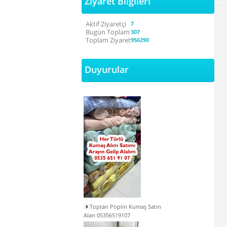
Ziyaret Bilgileri
Aktif Ziyaretçi
7
Bugün Toplam
307
Toplam Ziyaret
956290
Duyurular
Toptan Poplin Kumaş Satın
Alan 05356519107