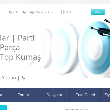
Üye Ol
Üye Girişi
ar | Parti
 Parça
 Top Kumaş
 Yapan | 📞
da
Forum
Dosyalar
Foto Galeri
Ziy