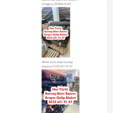
Ortağınız 05356519107
Her türlü krep kumaşı
alıyoruz 0 535 651 91 07