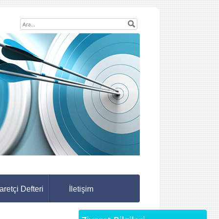
aretçi Defteri
İletişim