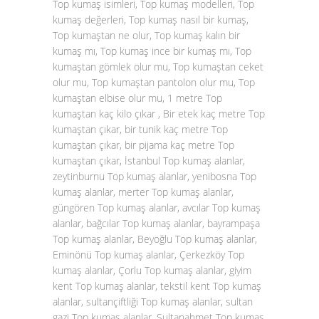
Top kumaş isimleri, Top kumaş modelleri, Top
kumaş değerleri, Top kumaş nasıl bir kumaş,
Top kumaştan ne olur, Top kumaş kalın bir
kumaş mı, Top kumaş ince bir kumaş mı, Top
kumaştan gömlek olur mu, Top kumaştan ceket
olur mu, Top kumaştan pantolon olur mu, Top
kumaştan elbise olur mu, 1 metre Top
kumaştan kaç kilo çıkar , Bir etek kaç metre Top
kumaştan çıkar, bir tunik kaç metre Top
kumaştan çıkar, bir pijama kaç metre Top
kumaştan çıkar, İstanbul Top kumaş alanlar,
zeytinburnu Top kumaş alanlar, yenibosna Top
kumaş alanlar, merter Top kumaş alanlar,
güngören Top kumaş alanlar, avcılar Top kumaş
alanlar, bağcılar Top kumaş alanlar, bayrampaşa
Top kumaş alanlar, Beyoğlu Top kumaş alanlar,
Eminönü Top kumaş alanlar, Çerkezköy Top
kumaş alanlar, Çorlu Top kumaş alanlar, giyim
kent Top kumaş alanlar, tekstil kent Top kumaş
alanlar, sultançiftliği Top kumaş alanlar, sultan
gazi Top kumaş alanlar, Sultanahmet Top kumaş