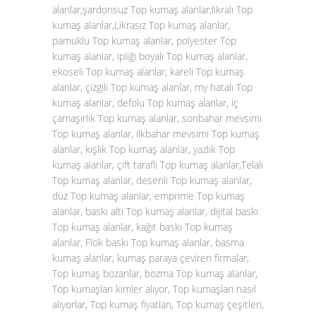
alanlar,şardonsuz Top kumaş alanlar,likralı Top
kumaş alanlar,Likrasız Top kumaş alanlar,
pamuklu Top kumaş alanlar, polyester Top
kumaş alanlar, ipliği boyalı Top kumaş alanlar,
ekoseli Top kumaş alanlar, kareli Top kumaş
alanlar, çizgili Top kumaş alanlar, my hatalı Top
kumaş alanlar, defolu Top kumaş alanlar, iç
çamaşırlık Top kumaş alanlar, sonbahar mevsimi
Top kumaş alanlar, ilkbahar mevsimi Top kumaş
alanlar, kışlık Top kumaş alanlar, yazlık Top
kumaş alanlar, çift taraflı Top kumaş alanlar,Telalı
Top kumaş alanlar, desenli Top kumaş alanlar,
düz Top kumaş alanlar, emprime Top kumaş
alanlar, baskı altı Top kumaş alanlar, dijital baskı
Top kumaş alanlar, kağıt baskı Top kumaş
alanlar, Flok baskı Top kumaş alanlar, basma
kumaş alanlar, kumaş paraya çeviren firmalar,
Top kumaş bozanlar, bozma Top kumaş alanlar,
Top kumaşları kimler alıyor, Top kumaşları nasıl
alıyorlar, Top kumaş fiyatları, Top kumaş çeşitleri,