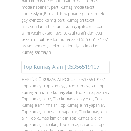
parti kumaş dekoratif tasarım, parti kumaş
moda haberleri, parti kumaş moda tekstil
konfeksiyon,Bunlar için yapmanız gereken tek
şey evinizde kalmış parti kumaşları tekstil
aksesuarlarım her türlü kumaş iplik aksesuar
alımı yapılmaktadır avcı tekstil tarafından avcı
tekstil irtibat telefon numarası 0 535 651 91 07
arayın hemen gelelim bizden fiyat almadan
kumaş satmayın
Top Kumaş Alan |05356519107|
HERTÜRLÜ KUMAŞ ALIYORUZ |05356519107|
Top kumaş, Top kumaşçı, Top kumaşçılar, Top
kumaş alımı, Top kumaş alan, Top kumaş alanlar,
Top kumaş alınır, Top kumaş alan yerler, Top
kumaş alan firmalar, Top kumaş alımı yapanlar,
Top kumaş alım satım yapanlar, Top kumaş kim
alır, Top kumaş kimler alır, Top kumaş alıcıları,
Top kumaş satıcıları, Top kumaş satanlar, Top
kumaş satış yerleri, Top kumaş alış yerleri, Top