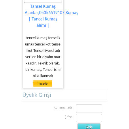
Tansel Kumaş
Alanlar,05356519107,Kumaş
| Tancel Kumaş
alımı |
tencel kumaş tensel k
umaş tencel kot tense
l kot Tensel liyosel adı
verilen bir elyafın mar
kasıdır. Teknik olarak,
bir kumaş, Tencel ismi
ni kullanmak
İncele
Üyelik Girişi
Kullanıcı adı
Şifre