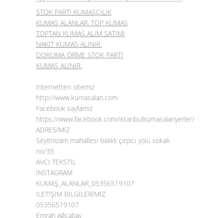
STOK PARTİ KUMAŞÇILIK
KUMAŞ ALANLAR. TOP KUMAŞ
TOPTAN KUMAŞ ALIM SATIMI
NAKİT KUMAŞ ALINIR.
DOKUMA ÖRME STOK PARTİ
KUMAŞ ALINIR.
İnternetten sitemiz
http://www.kumasalan.com
Facebook sayfamız
https://www.facebook.com/istanbulkumasalanyerler/
ADRESİMİZ
Seyitnizam mahallesi balıklı çırpıcı yolu sokak
no/35
AVCI TEKSTİL
İNSTAGRAM
KUMAŞ_ALANLAR_05356519107
İLETİŞİM BİLGİLERİMİZ
05356519107
Emrah Ağcabay