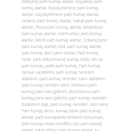
Alibeyköy parti kumaş alanlar, küçükköy parti
kumaş alanlar, büyükçekmece parti kumaş
alanlar, küçükçekmece parti kumaş alanlar,
Sefaköy parti kumaş alanlar, halkalı parti kumaş
alanlar, Florya parti kumaş alanlar, Beylikdüzü
parti kumaş alanlar, mahmutbey parti kumaş
alanlar, İkitelli parti kumaş alanlar, Çobançeşme
parti kumaş alanlar, stok parti kumaş alanlar,
parti kumaş alım satım ilanları, Parti kumaş
nedir, parti dokunmamış kumaş nedir, kilo işi
parti kumaş, yazlık parti kumaş, Parti kumaş
nereye satabilirim, parti kumaş nereden
alabilirim, parti kumaş nereden satın alabilirim,
parti kumaş nereden alınır, Eminönü parti
kumaşçılara nasıl giderim, zeytinburnu parti
kumaşçılara nasıl giderim, parti kumaş nereden
bulabilirim bilgi, parti kumaş nereden satın alınır,
Parti kumaş alıcısı, kumaş baskı parti kumaş
alanlar, parti kumaşlarda renklerin korunması,
parti kumaş moda trendleri, yün parti kumaş
alanlar, takım elbise parti kumaş alanlar, su