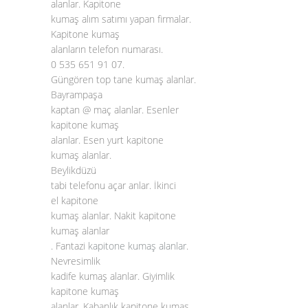
alanlar. Kapitone
kumaş alım satımı yapan firmalar.
Kapitone kumaş
alanların telefon numarası.
0 535 651 91 07.
Güngören top tane kumaş alanlar.
Bayrampaşa
kaptan @ maç alanlar. Esenler
kapitone kumaş
alanlar. Esen yurt kapitone
kumaş alanlar.
Beylikdüzü
tabi telefonu açar anlar. İkinci
el kapitone
kumaş alanlar. Nakit kapitone
kumaş alanlar
. Fantazi
kapitone kumaş alanlar
.
Nevresimlik
kadife kumaş alanlar. Giyimlik
kapitone kumaş
alanlar. Kabanlık kapitone kumaş