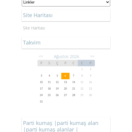
Site Haritası
Site Haritası
Takvim
Ağustos 2026
<<
>>
P
S
Ç
P
C
C
P
1
2
3
4
5
6
7
8
9
10
11
12
13
14
15
16
17
18
19
20
21
22
23
24
25
26
27
28
29
30
31
Parti kumaş |parti kumaş alan
|parti kumaş alanlar |