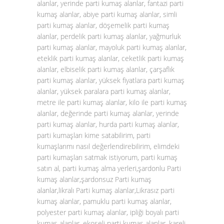
alanlar, yerinde parti kumaş alanlar, fantazi parti
kumaş alanlar, abiye parti kumaş alanlar, simli
parti kumaş alanlar, döşemelik parti kumaş
alanlar, perdelik parti kumaş alanlar, yağmurluk
parti kumaş alanlar, mayoluk parti kumaş alanlar,
eteklik parti kumaş alanlar, ceketlik parti kumaş
alanlar, elbiselik parti kumaş alanlar, çarşaflık
parti kumaş alanlar, yüksek fiyatlara parti kumaş
alanlar, yüksek paralara parti kumaş alanlar,
metre ile parti kumaş alanlar, kilo ile parti kumaş
alanlar, değerinde parti kumaş alanlar, yerinde
parti kumaş alanlar, hurda parti kumaş alanlar,
parti kumaşları kime satabilirim, parti
kumaşlarımı nasıl değerlendirebilirim, elimdeki
parti kumaşları satmak istiyorum, parti kumaş
satın al, parti kumaş alma yerleri,şardonlu Parti
kumaş alanlar,şardonsuz Parti kumaş
alanlar,likralı Parti kumaş alanlar,Likrasız parti
kumaş alanlar, pamuklu parti kumaş alanlar,
polyester parti kumaş alanlar, ipliği boyalı parti
kumaş alanlar, ekoseli parti kumaş alanlar, kareli