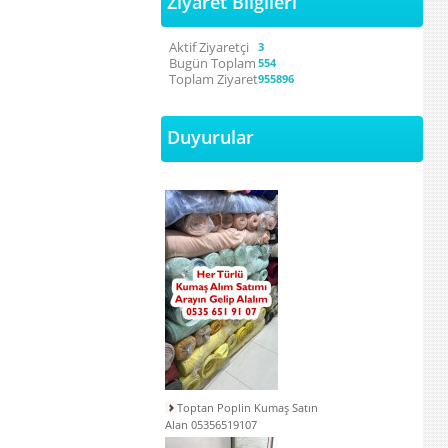
Ziyaret Bilgileri
Aktif Ziyaretçi
3
Bugün Toplam
554
Toplam Ziyaret
955896
Duyurular
Toptan Poplin Kumaş Satın
Alan 05356519107