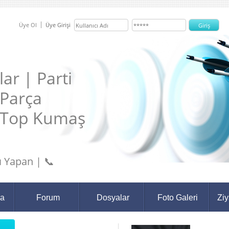
Üye Ol
Üye Girişi
ar | Parti
 Parça
 Top Kumaş
 Yapan | 📞
da
Forum
Dosyalar
Foto Galeri
Ziy