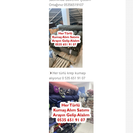
Ortağınız 05356519107
Her türlü krep kumaşı
alıyoruz 0 535 651 91 07