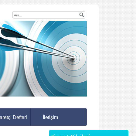
aretçi Defteri
İletişim