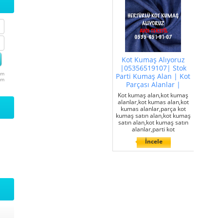
Kot Kumaş Alıyoruz
|05356519107| Stok
um
Parti Kumaş Alan | Kot
um
Parçası Alanlar |
Kot kumaş alan,kot kumaş
alanlar,kot kumas alan,kot
kumas alanlar,parça kot
kumaş satın alan,kot kumaş
satın alan,kot kumaş satın
alanlar,parti kot
İncele