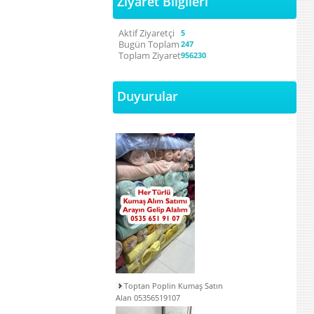
Ziyaret Bilgileri
Aktif Ziyaretçi
5
Bugün Toplam
247
Toplam Ziyaret
956230
Duyurular
Toptan Poplin Kumaş Satın
Alan 05356519107