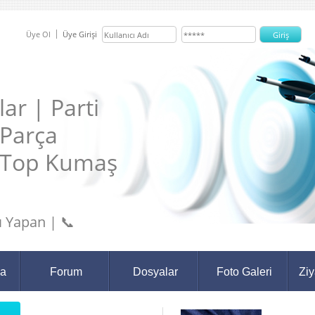
Üye Ol
Üye Girişi
ar | Parti
 Parça
 Top Kumaş
 Yapan | 📞
da
Forum
Dosyalar
Foto Galeri
Ziy