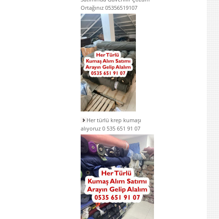
Ortağınız 05356519107
Her türlü krep kumaşı
alıyoruz 0 535 651 91 07