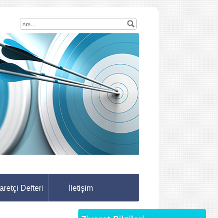
aretçi Defteri
İletişim