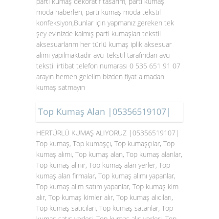
parti kumaş dekoratif tasarım, parti kumaş
moda haberleri, parti kumaş moda tekstil
konfeksiyon,Bunlar için yapmanız gereken tek
şey evinizde kalmış parti kumaşları tekstil
aksesuarlarım her türlü kumaş iplik aksesuar
alımı yapılmaktadır avcı tekstil tarafından avcı
tekstil irtibat telefon numarası 0 535 651 91 07
arayın hemen gelelim bizden fiyat almadan
kumaş satmayın
Top Kumaş Alan |05356519107|
HERTÜRLÜ KUMAŞ ALIYORUZ |05356519107|
Top kumaş, Top kumaşçı, Top kumaşçılar, Top
kumaş alımı, Top kumaş alan, Top kumaş alanlar,
Top kumaş alınır, Top kumaş alan yerler, Top
kumaş alan firmalar, Top kumaş alımı yapanlar,
Top kumaş alım satım yapanlar, Top kumaş kim
alır, Top kumaş kimler alır, Top kumaş alıcıları,
Top kumaş satıcıları, Top kumaş satanlar, Top
kumaş satış yerleri, Top kumaş alış yerleri, Top