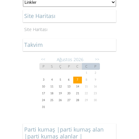
Site Haritası
Site Haritası
Takvim
Ağustos 2026
<<
>>
P
S
Ç
P
C
C
P
1
2
3
4
5
6
7
8
9
10
11
12
13
14
15
16
17
18
19
20
21
22
23
24
25
26
27
28
29
30
31
Parti kumaş |parti kumaş alan
|parti kumaş alanlar |