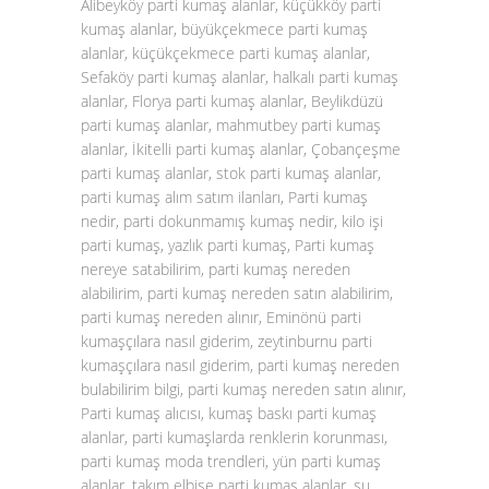
Alibeyköy parti kumaş alanlar, küçükköy parti
kumaş alanlar, büyükçekmece parti kumaş
alanlar, küçükçekmece parti kumaş alanlar,
Sefaköy parti kumaş alanlar, halkalı parti kumaş
alanlar, Florya parti kumaş alanlar, Beylikdüzü
parti kumaş alanlar, mahmutbey parti kumaş
alanlar, İkitelli parti kumaş alanlar, Çobançeşme
parti kumaş alanlar, stok parti kumaş alanlar,
parti kumaş alım satım ilanları, Parti kumaş
nedir, parti dokunmamış kumaş nedir, kilo işi
parti kumaş, yazlık parti kumaş, Parti kumaş
nereye satabilirim, parti kumaş nereden
alabilirim, parti kumaş nereden satın alabilirim,
parti kumaş nereden alınır, Eminönü parti
kumaşçılara nasıl giderim, zeytinburnu parti
kumaşçılara nasıl giderim, parti kumaş nereden
bulabilirim bilgi, parti kumaş nereden satın alınır,
Parti kumaş alıcısı, kumaş baskı parti kumaş
alanlar, parti kumaşlarda renklerin korunması,
parti kumaş moda trendleri, yün parti kumaş
alanlar, takım elbise parti kumaş alanlar, su