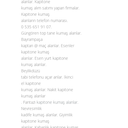
alanlar. Kapitone
kumaş alım satımı yapan firmalar.
Kapitone kumaş
alanların telefon numarası.
0 535 651 91 07.
Güngören top tane kumaş alanlar.
Bayrampaşa
kaptan @ maç alanlar. Esenler
kapitone kumaş
alanlar. Esen yurt kapitone
kumaş alanlar.
Beylikdüzü
tabi telefonu açar anlar. İkinci
el kapitone
kumaş alanlar. Nakit kapitone
kumaş alanlar
. Fantazi
kapitone kumaş alanlar
.
Nevresimlik
kadife kumaş alanlar. Giyimlik
kapitone kumaş
alanlar. Kabanlık kapitone kumaş