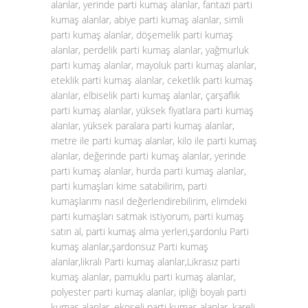
alanlar, yerinde parti kumaş alanlar, fantazi parti
kumaş alanlar, abiye parti kumaş alanlar, simli
parti kumaş alanlar, döşemelik parti kumaş
alanlar, perdelik parti kumaş alanlar, yağmurluk
parti kumaş alanlar, mayoluk parti kumaş alanlar,
eteklik parti kumaş alanlar, ceketlik parti kumaş
alanlar, elbiselik parti kumaş alanlar, çarşaflık
parti kumaş alanlar, yüksek fiyatlara parti kumaş
alanlar, yüksek paralara parti kumaş alanlar,
metre ile parti kumaş alanlar, kilo ile parti kumaş
alanlar, değerinde parti kumaş alanlar, yerinde
parti kumaş alanlar, hurda parti kumaş alanlar,
parti kumaşları kime satabilirim, parti
kumaşlarımı nasıl değerlendirebilirim, elimdeki
parti kumaşları satmak istiyorum, parti kumaş
satın al, parti kumaş alma yerleri,şardonlu Parti
kumaş alanlar,şardonsuz Parti kumaş
alanlar,likralı Parti kumaş alanlar,Likrasız parti
kumaş alanlar, pamuklu parti kumaş alanlar,
polyester parti kumaş alanlar, ipliği boyalı parti
kumaş alanlar, ekoseli parti kumaş alanlar, kareli