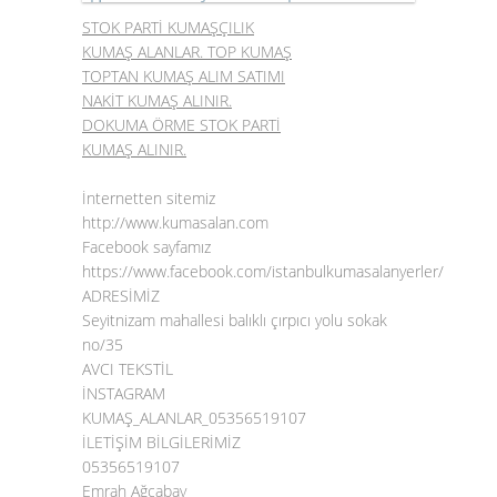
STOK PARTİ KUMAŞÇILIK
KUMAŞ ALANLAR. TOP KUMAŞ
TOPTAN KUMAŞ ALIM SATIMI
NAKİT KUMAŞ ALINIR.
DOKUMA ÖRME STOK PARTİ
KUMAŞ ALINIR.
İnternetten sitemiz
http://www.kumasalan.com
Facebook sayfamız
https://www.facebook.com/istanbulkumasalanyerler/
ADRESİMİZ
Seyitnizam mahallesi balıklı çırpıcı yolu sokak
no/35
AVCI TEKSTİL
İNSTAGRAM
KUMAŞ_ALANLAR_05356519107
İLETİŞİM BİLGİLERİMİZ
05356519107
Emrah Ağcabay