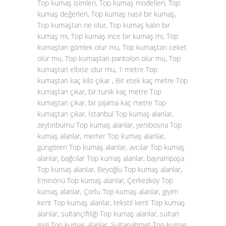
Top kumaş isimleri, Top kumaş modelleri, Top
kumaş değerleri, Top kumaş nasıl bir kumaş,
Top kumaştan ne olur, Top kumaş kalın bir
kumaş mı, Top kumaş ince bir kumaş mı, Top
kumaştan gömlek olur mu, Top kumaştan ceket
olur mu, Top kumaştan pantolon olur mu, Top
kumaştan elbise olur mu, 1 metre Top
kumaştan kaç kilo çıkar , Bir etek kaç metre Top
kumaştan çıkar, bir tunik kaç metre Top
kumaştan çıkar, bir pijama kaç metre Top
kumaştan çıkar, İstanbul Top kumaş alanlar,
zeytinburnu Top kumaş alanlar, yenibosna Top
kumaş alanlar, merter Top kumaş alanlar,
güngören Top kumaş alanlar, avcılar Top kumaş
alanlar, bağcılar Top kumaş alanlar, bayrampaşa
Top kumaş alanlar, Beyoğlu Top kumaş alanlar,
Eminönü Top kumaş alanlar, Çerkezköy Top
kumaş alanlar, Çorlu Top kumaş alanlar, giyim
kent Top kumaş alanlar, tekstil kent Top kumaş
alanlar, sultançiftliği Top kumaş alanlar, sultan
gazi Top kumaş alanlar, Sultanahmet Top kumaş