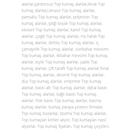
alanlar,şardonsuz Top kumaş alanlar,likralı Top
kumaş alanlar,Likrasız Top kumaş alanlar,
pamuklu Top kumaş alanlar, polyester Top
kumaş alanlar, ipliği boyalı Top kumaş alanlar,
ekoseli Top kumaş alanlar, kareli Top kumaş
alanlar, çizgili Top kumaş alanlar, my hatalı Top
kumaş alanlar, defolu Top kumaş alanlar, iç
çamaşırlık Top kumaş alanlar, sonbahar mevsimi
Top kumaş alanlar, ilkbahar mevsimi Top kumaş
alanlar, kışlık Top kumaş alanlar, yazlık Top
kumaş alanlar, çift taraflı Top kumaş alanlar,Telalı
Top kumaş alanlar, desenli Top kumaş alanlar,
düz Top kumaş alanlar, emprime Top kumaş
alanlar, baskı altı Top kumaş alanlar, dijital baskı
Top kumaş alanlar, kağıt baskı Top kumaş
alanlar, Flok baskı Top kumaş alanlar, basma
kumaş alanlar, kumaş paraya çeviren firmalar,
Top kumaş bozanlar, bozma Top kumaş alanlar,
Top kumaşları kimler alıyor, Top kumaşları nasıl
alıyorlar, Top kumaş fiyatları, Top kumaş çeşitleri,