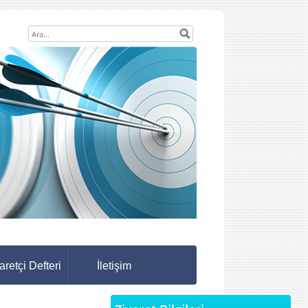
aretçi Defteri
İletişim