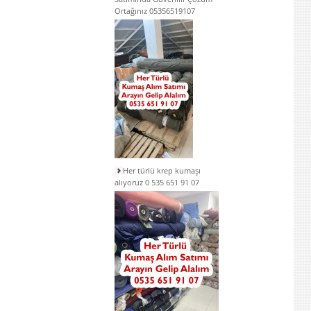
Ortağınız 05356519107
Her türlü krep kumaşı
alıyoruz 0 535 651 91 07