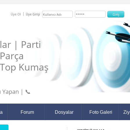
Üye Ol
Üye Girişi
ar | Parti
 Parça
 Top Kumaş
 Yapan | 📞
da
Forum
Dosyalar
Foto Galeri
Ziy