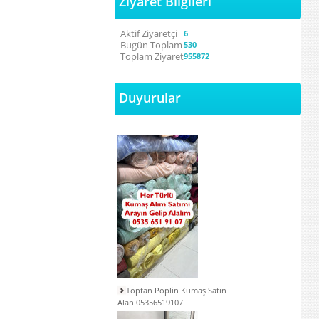
Ziyaret Bilgileri
Aktif Ziyaretçi
6
Bugün Toplam
530
Toplam Ziyaret
955872
Duyurular
Toptan Poplin Kumaş Satın
Alan 05356519107