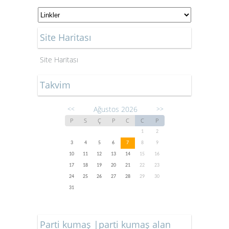
Site Haritası
Site Haritası
Takvim
Ağustos 2026
<<
>>
P
S
Ç
P
C
C
P
1
2
3
4
5
6
7
8
9
10
11
12
13
14
15
16
17
18
19
20
21
22
23
24
25
26
27
28
29
30
31
Parti kumaş |parti kumaş alan