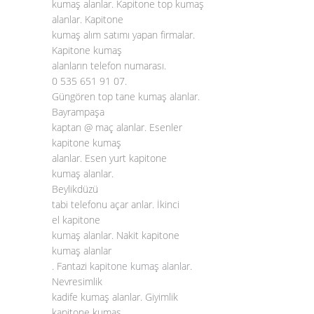
kumaş alanlar. Kapitone top kumaş
alanlar. Kapitone
kumaş alım satımı yapan firmalar.
Kapitone kumaş
alanların telefon numarası.
0 535 651 91 07.
Güngören top tane kumaş alanlar.
Bayrampaşa
kaptan @ maç alanlar. Esenler
kapitone kumaş
alanlar. Esen yurt kapitone
kumaş alanlar.
Beylikdüzü
tabi telefonu açar anlar. İkinci
el kapitone
kumaş alanlar. Nakit kapitone
kumaş alanlar
. Fantazi
kapitone kumaş alanlar
.
Nevresimlik
kadife kumaş alanlar. Giyimlik
kapitone kumaş