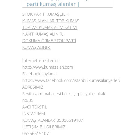
|parti kumaş alanlar |
STOK PARTİ KUMAŞÇILIK
KUMAŞ ALANLAR. TOP KUMAŞ
TOPTAN KUMAŞ ALIM SATIMI
NAKİT KUMAŞ ALINIR.
DOKUMA ÖRME STOK PARTİ
KUMAŞ ALINIR.
İnternetten sitemiz
http://www.kumasalan.com
Facebook sayfamız
https://www.facebook.com/istanbulkumasalanyerler/
ADRESİMİZ
Seyitnizam mahallesi balıklı çırpıcı yolu sokak
no/35
AVCI TEKSTİL
İNSTAGRAM
KUMAŞ_ALANLAR_05356519107
İLETİŞİM BİLGİLERİMİZ
05356519107