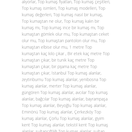
alıyorlar, Top kumaş fiyatları, Top kumaş çeşitleri,
Top kumaş isimleri, Top kumaş modelleri, Top
kumaş değerleri, Top kumaş nasıl bir kumaş,
Top kumaştan ne olur, Top kumaş kalın bir
kumaş mı, Top kumaş ince bir kumaş mı, Top
kumaştan gömlek olur mu, Top kumaştan ceket
olur mu, Top kumaştan pantolon olur mu, Top
kumaştan elbise olur mu, 1 metre Top
kumaştan kaç kilo çıkar , Bir etek kaç metre Top
kumaştan çıkar, bir tunik kaç metre Top
kumaştan çıkar, bir pijama kaç metre Top
kumaştan çıkar, İstanbul Top kumaş alanlar,
zeytinburnu Top kumaş alanlar, yenibosna Top
kumaş alanlar, merter Top kumaş alanlar,
güngören Top kumaş alanlar, avcılar Top kumaş
alanlar, bağcılar Top kumaş alanlar, bayrampaşa
Top kumaş alanlar, Beyoğlu Top kumaş alanlar,
Eminönü Top kumaş alanlar, Çerkezköy Top
kumaş alanlar, Çorlu Top kumaş alanlar, giyim
kent Top kumaş alanlar, tekstil kent Top kumaş
alanlar, sultançiftliği Top kumaş alanlar, sultan