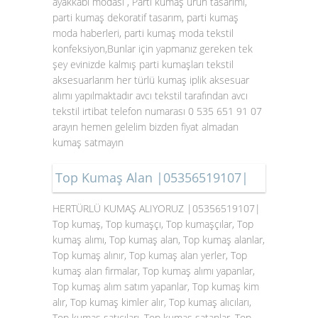
ayakkabı modası , Parti kumaş ürün tasarımı,
parti kumaş dekoratif tasarım, parti kumaş
moda haberleri, parti kumaş moda tekstil
konfeksiyon,Bunlar için yapmanız gereken tek
şey evinizde kalmış parti kumaşları tekstil
aksesuarlarım her türlü kumaş iplik aksesuar
alımı yapılmaktadır avcı tekstil tarafından avcı
tekstil irtibat telefon numarası 0 535 651 91 07
arayın hemen gelelim bizden fiyat almadan
kumaş satmayın
Top Kumaş Alan |05356519107|
HERTÜRLÜ KUMAŞ ALIYORUZ |05356519107|
Top kumaş, Top kumaşçı, Top kumaşçılar, Top
kumaş alımı, Top kumaş alan, Top kumaş alanlar,
Top kumaş alınır, Top kumaş alan yerler, Top
kumaş alan firmalar, Top kumaş alımı yapanlar,
Top kumaş alım satım yapanlar, Top kumaş kim
alır, Top kumaş kimler alır, Top kumaş alıcıları,
Top kumaş satıcıları, Top kumaş satanlar, Top