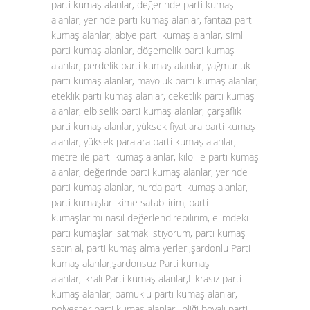
parti kumaş alanlar, değerinde parti kumaş
alanlar, yerinde parti kumaş alanlar, fantazi parti
kumaş alanlar, abiye parti kumaş alanlar, simli
parti kumaş alanlar, döşemelik parti kumaş
alanlar, perdelik parti kumaş alanlar, yağmurluk
parti kumaş alanlar, mayoluk parti kumaş alanlar,
eteklik parti kumaş alanlar, ceketlik parti kumaş
alanlar, elbiselik parti kumaş alanlar, çarşaflık
parti kumaş alanlar, yüksek fiyatlara parti kumaş
alanlar, yüksek paralara parti kumaş alanlar,
metre ile parti kumaş alanlar, kilo ile parti kumaş
alanlar, değerinde parti kumaş alanlar, yerinde
parti kumaş alanlar, hurda parti kumaş alanlar,
parti kumaşları kime satabilirim, parti
kumaşlarımı nasıl değerlendirebilirim, elimdeki
parti kumaşları satmak istiyorum, parti kumaş
satın al, parti kumaş alma yerleri,şardonlu Parti
kumaş alanlar,şardonsuz Parti kumaş
alanlar,likralı Parti kumaş alanlar,Likrasız parti
kumaş alanlar, pamuklu parti kumaş alanlar,
polyester parti kumaş alanlar, ipliği boyalı parti