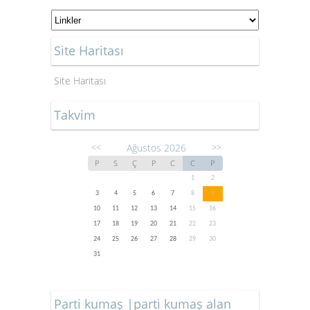
Site Haritası
Site Haritası
Takvim
Ağustos 2026
<<
>>
P
S
Ç
P
C
C
P
1
2
3
4
5
6
7
8
9
10
11
12
13
14
15
16
17
18
19
20
21
22
23
24
25
26
27
28
29
30
31
Parti kumaş |parti kumaş alan