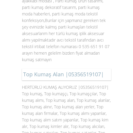
ayakkabı modası , Parti kumaş ürün tasarımı,
parti kumaş dekoratif tasarım, parti kumaş
moda haberleri, parti kumaş moda tekstil
konfeksiyon,Bunlar için yapmanız gereken tek
şey evinizde kalmış parti kumaşları tekstil
aksesuarlarım her türlü kumaş iplik aksesuar
alımı yapılmaktadır avcı tekstil tarafından avcı
tekstil irtibat telefon numarası 0 535 651 91 07
arayın hemen gelelim bizden fiyat almadan
kumaş satmayın
Top Kumaş Alan |05356519107|
HERTÜRLÜ KUMAŞ ALIYORUZ |05356519107|
Top kumaş, Top kumaşçı, Top kumaşçılar, Top
kumaş alımı, Top kumaş alan, Top kumaş alanlar,
Top kumaş alınır, Top kumaş alan yerler, Top
kumaş alan firmalar, Top kumaş alımı yapanlar,
Top kumaş alım satım yapanlar, Top kumaş kim
alır, Top kumaş kimler alır, Top kumaş alıcıları,
Top kumaş satıcıları, Top kumaş satanlar, Top