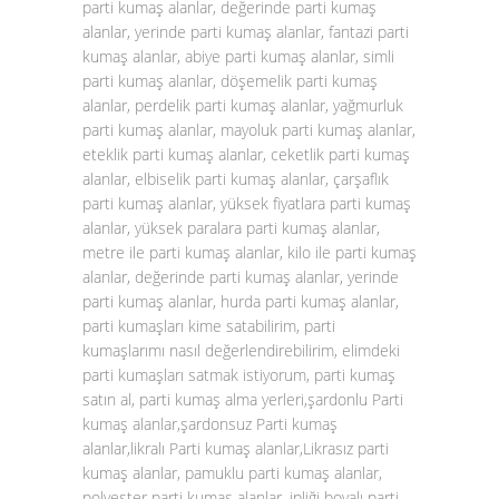
parti kumaş alanlar, değerinde parti kumaş
alanlar, yerinde parti kumaş alanlar, fantazi parti
kumaş alanlar, abiye parti kumaş alanlar, simli
parti kumaş alanlar, döşemelik parti kumaş
alanlar, perdelik parti kumaş alanlar, yağmurluk
parti kumaş alanlar, mayoluk parti kumaş alanlar,
eteklik parti kumaş alanlar, ceketlik parti kumaş
alanlar, elbiselik parti kumaş alanlar, çarşaflık
parti kumaş alanlar, yüksek fiyatlara parti kumaş
alanlar, yüksek paralara parti kumaş alanlar,
metre ile parti kumaş alanlar, kilo ile parti kumaş
alanlar, değerinde parti kumaş alanlar, yerinde
parti kumaş alanlar, hurda parti kumaş alanlar,
parti kumaşları kime satabilirim, parti
kumaşlarımı nasıl değerlendirebilirim, elimdeki
parti kumaşları satmak istiyorum, parti kumaş
satın al, parti kumaş alma yerleri,şardonlu Parti
kumaş alanlar,şardonsuz Parti kumaş
alanlar,likralı Parti kumaş alanlar,Likrasız parti
kumaş alanlar, pamuklu parti kumaş alanlar,
polyester parti kumaş alanlar, ipliği boyalı parti