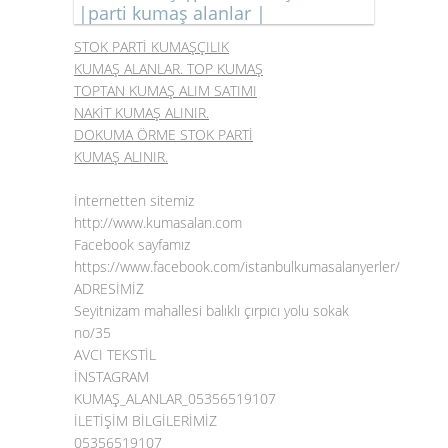
|parti kumaş alanlar |
STOK PARTİ KUMAŞÇILIK
KUMAŞ ALANLAR. TOP KUMAŞ
TOPTAN KUMAŞ ALIM SATIMI
NAKİT KUMAŞ ALINIR.
DOKUMA ÖRME STOK PARTİ
KUMAŞ ALINIR.
İnternetten sitemiz
http://www.kumasalan.com
Facebook sayfamız
https://www.facebook.com/istanbulkumasalanyerler/
ADRESİMİZ
Seyitnizam mahallesi balıklı çırpıcı yolu sokak
no/35
AVCI TEKSTİL
İNSTAGRAM
KUMAŞ_ALANLAR_05356519107
İLETİŞİM BİLGİLERİMİZ
05356519107