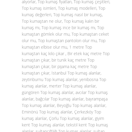
alıyorlar, Top kumaş fiyatları, Top kumaş çeşitleri,
Top kumaş isimleri, Top kumaş modelleri, Top
kumaş değerleri, Top kumaş nasıl bir kumaş,
Top kumaştan ne olur, Top kumaş kalın bir
kumaş mı, Top kumaş ince bir kumaş mı, Top
kumaştan gömlek olur mu, Top kumaştan ceket
olur mu, Top kumaştan pantolon olur mu, Top
kumaştan elbise olur mu, 1 metre Top
kumaştan kaç kilo çıkar , Bir etek kaç metre Top
kumaştan çıkar, bir tunik kaç metre Top
kumaştan çıkar, bir pijama kaç metre Top
kumaştan çıkar, İstanbul Top kumaş alanlar,
zeytinburnu Top kumaş alanlar, yenibosna Top
kumaş alanlar, merter Top kumaş alanlar,
güngören Top kumaş alanlar, avcılar Top kumaş
alanlar, bağcılar Top kumaş alanlar, bayrampaşa
Top kumaş alanlar, Beyoğlu Top kumaş alanlar,
Eminönü Top kumaş alanlar, Çerkezköy Top
kumaş alanlar, Çorlu Top kumaş alanlar, giyim
kent Top kumaş alanlar, tekstil kent Top kumaş
alanlar, sultançiftliği Top kumaş alanlar, sultan