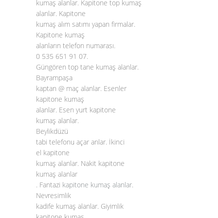
kumaş alanlar. Kapitone top kumaş
alanlar. Kapitone
kumaş alım satımı yapan firmalar.
Kapitone kumaş
alanların telefon numarası.
0 535 651 91 07.
Güngören top tane kumaş alanlar.
Bayrampaşa
kaptan @ maç alanlar. Esenler
kapitone kumaş
alanlar. Esen yurt kapitone
kumaş alanlar.
Beylikdüzü
tabi telefonu açar anlar. İkinci
el kapitone
kumaş alanlar. Nakit kapitone
kumaş alanlar
. Fantazi
kapitone kumaş alanlar
.
Nevresimlik
kadife kumaş alanlar. Giyimlik
kapitone kumaş