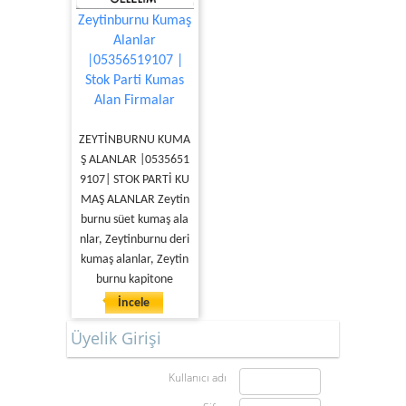
Zeytinburnu Kumaş
Alanlar
|05356519107 |
Stok Parti Kumas
Alan Firmalar
ZEYTİNBURNU KUMA
Ş ALANLAR |0535651
9107| STOK PARTİ KU
MAŞ ALANLAR Zeytin
burnu süet kumaş ala
nlar, Zeytinburnu deri
kumaş alanlar, Zeytin
burnu kapitone
İncele
Üyelik Girişi
Kullanıcı adı