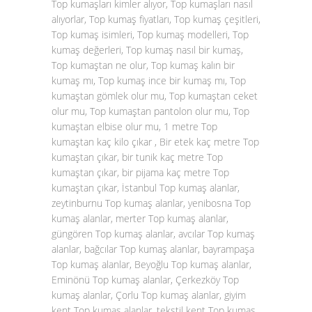
Top kumaşları kimler alıyor, Top kumaşları nasıl
alıyorlar, Top kumaş fiyatları, Top kumaş çeşitleri,
Top kumaş isimleri, Top kumaş modelleri, Top
kumaş değerleri, Top kumaş nasıl bir kumaş,
Top kumaştan ne olur, Top kumaş kalın bir
kumaş mı, Top kumaş ince bir kumaş mı, Top
kumaştan gömlek olur mu, Top kumaştan ceket
olur mu, Top kumaştan pantolon olur mu, Top
kumaştan elbise olur mu, 1 metre Top
kumaştan kaç kilo çıkar , Bir etek kaç metre Top
kumaştan çıkar, bir tunik kaç metre Top
kumaştan çıkar, bir pijama kaç metre Top
kumaştan çıkar, İstanbul Top kumaş alanlar,
zeytinburnu Top kumaş alanlar, yenibosna Top
kumaş alanlar, merter Top kumaş alanlar,
güngören Top kumaş alanlar, avcılar Top kumaş
alanlar, bağcılar Top kumaş alanlar, bayrampaşa
Top kumaş alanlar, Beyoğlu Top kumaş alanlar,
Eminönü Top kumaş alanlar, Çerkezköy Top
kumaş alanlar, Çorlu Top kumaş alanlar, giyim
kent Top kumaş alanlar, tekstil kent Top kumaş