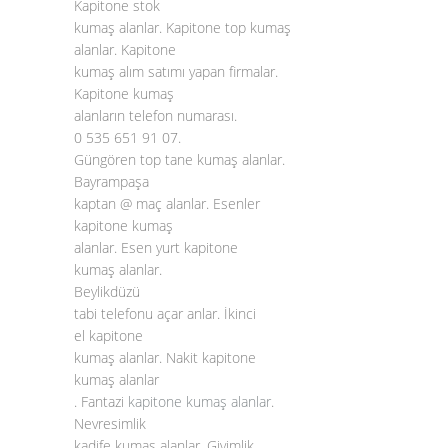
Kapitone stok
kumaş alanlar. Kapitone top kumaş
alanlar. Kapitone
kumaş alım satımı yapan firmalar.
Kapitone kumaş
alanların telefon numarası.
0 535 651 91 07.
Güngören top tane kumaş alanlar.
Bayrampaşa
kaptan @ maç alanlar. Esenler
kapitone kumaş
alanlar. Esen yurt kapitone
kumaş alanlar.
Beylikdüzü
tabi telefonu açar anlar. İkinci
el kapitone
kumaş alanlar. Nakit kapitone
kumaş alanlar
. Fantazi
kapitone kumaş alanlar
.
Nevresimlik
kadife kumaş alanlar. Giyimlik