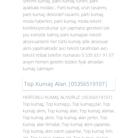
üretimi kumaş, parti kumaş türleri, parti
ayakkabı modası , Parti kumaş ürün tasarımı,
parti kumaş dekoratif tasarım, parti kumaş
moda haberleri, parti kumaş moda tekstil
konfeksiyon,Bunlar için yapmanız gereken tek
şey evinizde kalmış parti kumaşları tekstil
aksesuarlarım her türlü kumaş iplik aksesuar
alımı yapılmaktadır avcı tekstil tarafından avcı
tekstil irtibat telefon numarası 0 535 651 91 07
arayın hemen gelelim bizden fiyat almadan
kumaş satmayın
Top Kumaş Alan |05356519107|
HERTÜRLÜ KUMAŞ ALIYORUZ |05356519107|
Top kumaş, Top kumaşçı, Top kumaşçılar, Top
kumaş alımı, Top kumaş alan, Top kumaş alanlar,
Top kumaş alınır, Top kumaş alan yerler, Top
kumaş alan firmalar, Top kumaş alımı yapanlar,
Top kumaş alım satım yapanlar, Top kumaş kim
alır, Top kumaş kimler alır, Top kumaş alıcıları,