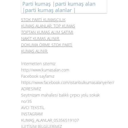
Parti kumaş |parti kumaş alan
|parti kumaş alanlar |
STOK PARTİ KUMAŞÇILIK
KUMAŞ ALANLAR. TOP KUMAŞ
TOPTAN KUMAŞ ALIM SATIMI
NAKİT KUMAŞ ALINIR.
DOKUMA ÖRME STOK PARTİ
KUMAŞ ALINIR.
İnternetten sitemiz
http://www.kumasalan.com
Facebook sayfamız
https://www.facebook.com/istanbulkumasalanyerler/
ADRESİMİZ
Seyitnizam mahallesi balıklı çırpıcı yolu sokak
no/35
AVCI TEKSTİL
İNSTAGRAM
KUMAŞ_ALANLAR_05356519107
İLETİŞİM BİLGİLERİMİZ