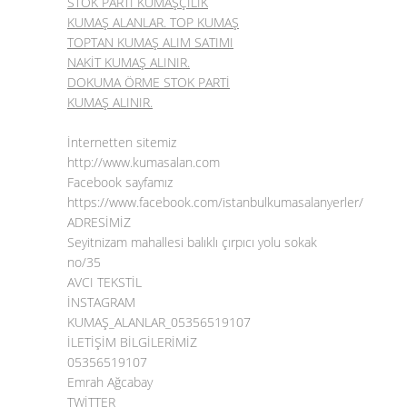
STOK PARTİ KUMAŞÇILIK
KUMAŞ ALANLAR. TOP KUMAŞ
TOPTAN KUMAŞ ALIM SATIMI
NAKİT KUMAŞ ALINIR.
DOKUMA ÖRME STOK PARTİ
KUMAŞ ALINIR.
İnternetten sitemiz
http://www.kumasalan.com
Facebook sayfamız
https://www.facebook.com/istanbulkumasalanyerler/
ADRESİMİZ
Seyitnizam mahallesi balıklı çırpıcı yolu sokak
no/35
AVCI TEKSTİL
İNSTAGRAM
KUMAŞ_ALANLAR_05356519107
İLETİŞİM BİLGİLERİMİZ
05356519107
Emrah Ağcabay
TWİTTER