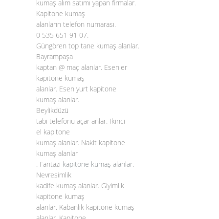
kumaş alım satımı yapan firmalar.
Kapitone kumaş
alanların telefon numarası.
0 535 651 91 07.
Güngören top tane kumaş alanlar.
Bayrampaşa
kaptan @ maç alanlar. Esenler
kapitone kumaş
alanlar. Esen yurt kapitone
kumaş alanlar.
Beylikdüzü
tabi telefonu açar anlar. İkinci
el kapitone
kumaş alanlar. Nakit kapitone
kumaş alanlar
. Fantazi
kapitone kumaş alanlar
.
Nevresimlik
kadife kumaş alanlar. Giyimlik
kapitone kumaş
alanlar. Kabanlık kapitone kumaş
alanlar. Kapitone