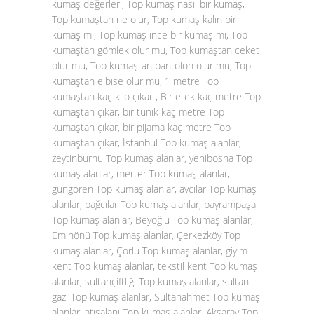
kumaş değerleri, Top kumaş nasıl bir kumaş,
Top kumaştan ne olur, Top kumaş kalın bir
kumaş mı, Top kumaş ince bir kumaş mı, Top
kumaştan gömlek olur mu, Top kumaştan ceket
olur mu, Top kumaştan pantolon olur mu, Top
kumaştan elbise olur mu, 1 metre Top
kumaştan kaç kilo çıkar , Bir etek kaç metre Top
kumaştan çıkar, bir tunik kaç metre Top
kumaştan çıkar, bir pijama kaç metre Top
kumaştan çıkar, İstanbul Top kumaş alanlar,
zeytinburnu Top kumaş alanlar, yenibosna Top
kumaş alanlar, merter Top kumaş alanlar,
güngören Top kumaş alanlar, avcılar Top kumaş
alanlar, bağcılar Top kumaş alanlar, bayrampaşa
Top kumaş alanlar, Beyoğlu Top kumaş alanlar,
Eminönü Top kumaş alanlar, Çerkezköy Top
kumaş alanlar, Çorlu Top kumaş alanlar, giyim
kent Top kumaş alanlar, tekstil kent Top kumaş
alanlar, sultançiftliği Top kumaş alanlar, sultan
gazi Top kumaş alanlar, Sultanahmet Top kumaş
alanlar, atışalanı Top kumaş alanlar, Aksaray Top