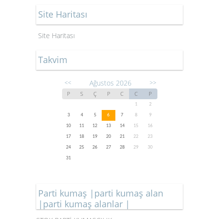
Site Haritası
Site Haritası
Takvim
Ağustos 2026
<<
>>
P
S
Ç
P
C
C
P
1
2
3
4
5
6
7
8
9
10
11
12
13
14
15
16
17
18
19
20
21
22
23
24
25
26
27
28
29
30
31
Parti kumaş |parti kumaş alan
|parti kumaş alanlar |