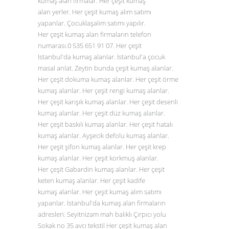
kumaş alan firmalar. Her çeşit kumaş
alan yerler. Her çeşit kumaş alım satımı
yapanlar. Çocuklaşalım satımı yapılır.
Her çeşit kumaş alan firmaların telefon
numarası.0
535 651 91 07
. Her çeşit
İstanbul'da kumaş alanlar. İstanbul'a çocuk
masal anlat. Zeytin bunda çeşit kumaş alanlar.
Her çeşit dokuma kumaş alanlar. Her çeşit örme
kumaş alanlar. Her çeşit rengi kumaş alanlar.
Her çeşit karışık kumaş alanlar. Her çeşit desenli
kumaş alanlar. Her çeşit düz
kumaş alanlar
.
Her çeşit baskılı kumaş alanlar. Her çeşit hatalı
kumaş alanlar. Ayşecik defolu kumaş alanlar.
Her çeşit şifon kumaş alanlar. Her çeşit krep
kumaş alanlar. Her çeşit korkmuş alanlar.
Her çeşit Gabardin kumaş alanlar. Her çeşit
keten kumaş alanlar. Her çeşit kadife
kumaş alanlar. Her çeşit kumaş alım satımı
yapanlar. İstanbul'da kumaş alan firmaların
adresleri. Seyitnizam mah balıklı Çırpıcı yolu
Sokak no 35 avcı tekstil Her çeşit kumaş alan