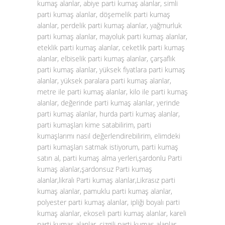
kumaş alanlar, abiye parti kumaş alanlar, simli
parti kumaş alanlar, döşemelik parti kumaş
alanlar, perdelik parti kumaş alanlar, yağmurluk
parti kumaş alanlar, mayoluk parti kumaş alanlar,
eteklik parti kumaş alanlar, ceketlik parti kumaş
alanlar, elbiselik parti kumaş alanlar, çarşaflık
parti kumaş alanlar, yüksek fiyatlara parti kumaş
alanlar, yüksek paralara parti kumaş alanlar,
metre ile parti kumaş alanlar, kilo ile parti kumaş
alanlar, değerinde parti kumaş alanlar, yerinde
parti kumaş alanlar, hurda parti kumaş alanlar,
parti kumaşları kime satabilirim, parti
kumaşlarımı nasıl değerlendirebilirim, elimdeki
parti kumaşları satmak istiyorum, parti kumaş
satın al, parti kumaş alma yerleri,şardonlu Parti
kumaş alanlar,şardonsuz Parti kumaş
alanlar,likralı Parti kumaş alanlar,Likrasız parti
kumaş alanlar, pamuklu parti kumaş alanlar,
polyester parti kumaş alanlar, ipliği boyalı parti
kumaş alanlar, ekoseli parti kumaş alanlar, kareli
parti kumaş alanlar, çizgili parti kumaş alanlar,