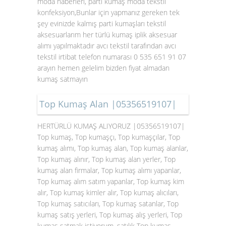
moda haberleri, parti kumaş moda tekstil
konfeksiyon,Bunlar için yapmanız gereken tek
şey evinizde kalmış parti kumaşları tekstil
aksesuarlarım her türlü kumaş iplik aksesuar
alımı yapılmaktadır avcı tekstil tarafından avcı
tekstil irtibat telefon numarası 0 535 651 91 07
arayın hemen gelelim bizden fiyat almadan
kumaş satmayın
Top Kumaş Alan |05356519107|
HERTÜRLÜ KUMAŞ ALIYORUZ |05356519107|
Top kumaş, Top kumaşçı, Top kumaşçılar, Top
kumaş alımı, Top kumaş alan, Top kumaş alanlar,
Top kumaş alınır, Top kumaş alan yerler, Top
kumaş alan firmalar, Top kumaş alımı yapanlar,
Top kumaş alım satım yapanlar, Top kumaş kim
alır, Top kumaş kimler alır, Top kumaş alıcıları,
Top kumaş satıcıları, Top kumaş satanlar, Top
kumaş satış yerleri, Top kumaş alış yerleri, Top
kumaş satmak istiyorum, satılık Top kumaş