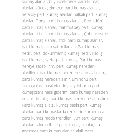
kumaş alanlar, büyükçekmece parti kumaş
alanlar, küçükçekmece parti kumaş alanlar,
Sefaköy parti kumaş alanlar, halkalı parti kumaş
alanlar, Florya parti kumaş alanlar, Beylikdüzü
parti kumaş alanlar, mahmutbey parti kumaş
alanlar, İkitelli parti kumaş alanlar, Çobançeşme
parti kumaş alanlar, stok parti kumaş alanlar,
parti kumaş alım satım ilanları, Parti kumaş
nedir, parti dokunmamış kumaş nedir, kilo işi
parti kumaş, yazlık parti kumaş, Parti kumaş
nereye satabilirim, parti kumaş nereden
alabilirim, parti kumaş nereden satın alabilirim,
parti kumaş nereden alınır, Eminönü parti
kumaşçılara nasıl giderim, zeytinburnu parti
kumaşçılara nasıl giderim, parti kumaş nereden
bulabilirim bilgi, parti kumaş nereden satın alınır,
Parti kumaş alıcısı, kumaş baskı parti kumaş
alanlar, parti kumaşlarda renklerin korunması,
parti kumaş moda trendleri, yün parti kumaş
alanlar, takım elbise parti kumaş alanlar, su
geçirmez parti kumaş alanlar, akıllı parti