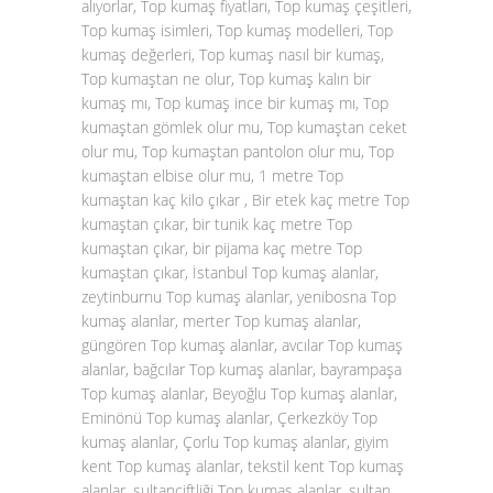
alıyorlar, Top kumaş fiyatları, Top kumaş çeşitleri,
Top kumaş isimleri, Top kumaş modelleri, Top
kumaş değerleri, Top kumaş nasıl bir kumaş,
Top kumaştan ne olur, Top kumaş kalın bir
kumaş mı, Top kumaş ince bir kumaş mı, Top
kumaştan gömlek olur mu, Top kumaştan ceket
olur mu, Top kumaştan pantolon olur mu, Top
kumaştan elbise olur mu, 1 metre Top
kumaştan kaç kilo çıkar , Bir etek kaç metre Top
kumaştan çıkar, bir tunik kaç metre Top
kumaştan çıkar, bir pijama kaç metre Top
kumaştan çıkar, İstanbul Top kumaş alanlar,
zeytinburnu Top kumaş alanlar, yenibosna Top
kumaş alanlar, merter Top kumaş alanlar,
güngören Top kumaş alanlar, avcılar Top kumaş
alanlar, bağcılar Top kumaş alanlar, bayrampaşa
Top kumaş alanlar, Beyoğlu Top kumaş alanlar,
Eminönü Top kumaş alanlar, Çerkezköy Top
kumaş alanlar, Çorlu Top kumaş alanlar, giyim
kent Top kumaş alanlar, tekstil kent Top kumaş
alanlar, sultançiftliği Top kumaş alanlar, sultan