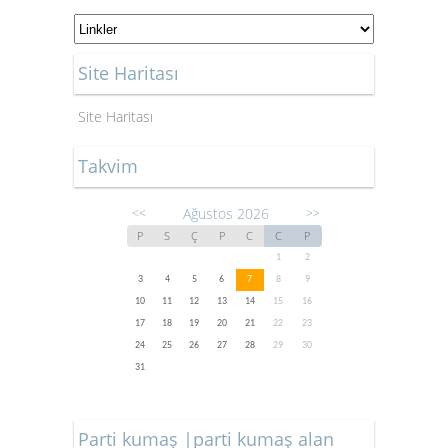
Site Haritası
Site Haritası
Takvim
Ağustos 2026
<<
>>
P
S
Ç
P
C
C
P
1
2
3
4
5
6
7
8
9
10
11
12
13
14
15
16
17
18
19
20
21
22
23
24
25
26
27
28
29
30
31
Parti kumaş |parti kumaş alan