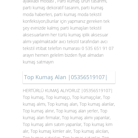
ayakkabı modası , Parti kumaş ürün tasarımı,
parti kumaş dekoratif tasarım, parti kumaş
moda haberleri, parti kumaş moda tekstil
konfeksiyon,Bunlar için yapmanız gereken tek
şey evinizde kalmış parti kumaşları tekstil
aksesuarlarım her türlü kumaş iplik aksesuar
alımı yapılmaktadır avcı tekstil tarafından avcı
tekstil irtibat telefon numarası 0 535 651 91 07
arayın hemen gelelim bizden fiyat almadan
kumaş satmayın
Top Kumaş Alan |05356519107|
HERTÜRLÜ KUMAŞ ALIYORUZ |05356519107|
Top kumaş, Top kumaşçı, Top kumaşçılar, Top
kumaş alımı, Top kumaş alan, Top kumaş alanlar,
Top kumaş alınır, Top kumaş alan yerler, Top
kumaş alan firmalar, Top kumaş alımı yapanlar,
Top kumaş alım satım yapanlar, Top kumaş kim
alır, Top kumaş kimler alır, Top kumaş alıcıları,
Top kumaş satıcıları, Top kumaş satanlar, Top