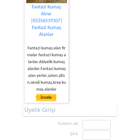
Fantazi Kumaş
Alınır
|05356519107|
Fantazi Kumaş
Alanlar
Fantazi kumaş alan fir
malar fantazi kumaş a
lanlar.Abiyelik kumaş
alanlar.Fantazi kumaş
alan yerler,saten,şifo
n,sendi kumaş,krep ku
maş alanlar
İncele
Üyelik Girişi
Kullanıcı adı
Şifre