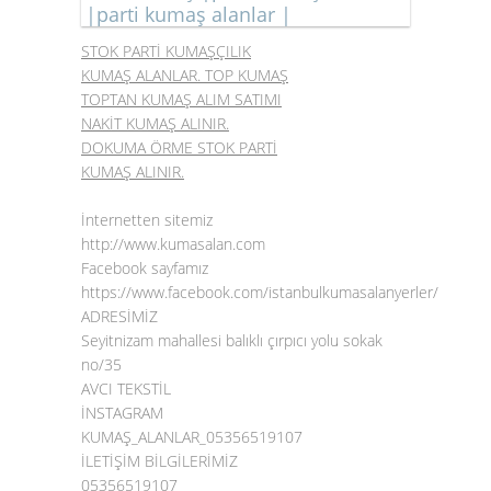
|parti kumaş alanlar |
STOK PARTİ KUMAŞÇILIK
KUMAŞ ALANLAR. TOP KUMAŞ
TOPTAN KUMAŞ ALIM SATIMI
NAKİT KUMAŞ ALINIR.
DOKUMA ÖRME STOK PARTİ
KUMAŞ ALINIR.
İnternetten sitemiz
http://www.kumasalan.com
Facebook sayfamız
https://www.facebook.com/istanbulkumasalanyerler/
ADRESİMİZ
Seyitnizam mahallesi balıklı çırpıcı yolu sokak
no/35
AVCI TEKSTİL
İNSTAGRAM
KUMAŞ_ALANLAR_05356519107
İLETİŞİM BİLGİLERİMİZ
05356519107