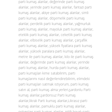
parti kumaş alanlar, değerinde parti kumaş
alanlar, yerinde parti kumaş alanlar, fantazi parti
kumaş alanlar, abiye parti kumaş alanlar, simli
parti kumaş alanlar, döşemelik parti kumaş
alanlar, perdelik parti kumaş alanlar, yağmurluk
parti kumaş alanlar, mayoluk parti kumaş alanlar,
eteklik parti kumaş alanlar, ceketlik parti kumaş
alanlar, elbiselik parti kumaş alanlar, çarşaflık
parti kumaş alanlar, yüksek fiyatlara parti kumaş
alanlar, yüksek paralara parti kumaş alanlar,
metre ile parti kumaş alanlar, kilo ile parti kumaş
alanlar, değerinde parti kumaş alanlar, yerinde
parti kumaş alanlar, hurda parti kumaş alanlar,
parti kumaşları kime satabilirim, parti
kumaşlarımı nasıl değerlendirebilirim, elimdeki
parti kumaşları satmak istiyorum, parti kumaş
satın al, parti kumaş alma yerleri,şardonlu Parti
kumaş alanlar,şardonsuz Parti kumaş
alanlar,likralı Parti kumaş alanlar,Likrasız parti
kumaş alanlar, pamuklu parti kumaş alanlar,
polyester parti kumaş alanlar, ipliği boyalı parti