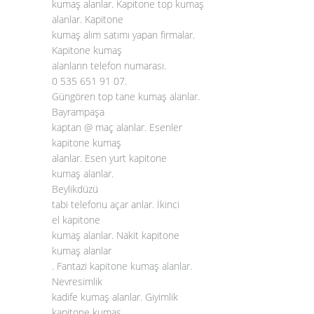
kumaş alanlar. Kapitone top kumaş
alanlar. Kapitone
kumaş alım satımı yapan firmalar.
Kapitone kumaş
alanların telefon numarası.
0 535 651 91 07.
Güngören top tane kumaş alanlar.
Bayrampaşa
kaptan @ maç alanlar. Esenler
kapitone kumaş
alanlar. Esen yurt kapitone
kumaş alanlar.
Beylikdüzü
tabi telefonu açar anlar. İkinci
el kapitone
kumaş alanlar. Nakit kapitone
kumaş alanlar
. Fantazi
kapitone kumaş alanlar
.
Nevresimlik
kadife kumaş alanlar. Giyimlik
kapitone kumaş