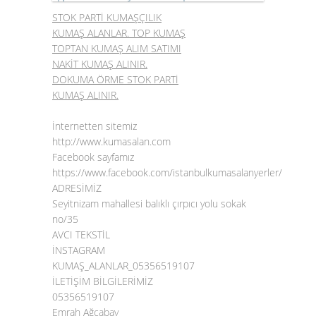
STOK PARTİ KUMAŞÇILIK
KUMAŞ ALANLAR. TOP KUMAŞ
TOPTAN KUMAŞ ALIM SATIMI
NAKİT KUMAŞ ALINIR.
DOKUMA ÖRME STOK PARTİ
KUMAŞ ALINIR.
İnternetten sitemiz
http://www.kumasalan.com
Facebook sayfamız
https://www.facebook.com/istanbulkumasalanyerler/
ADRESİMİZ
Seyitnizam mahallesi balıklı çırpıcı yolu sokak
no/35
AVCI TEKSTİL
İNSTAGRAM
KUMAŞ_ALANLAR_05356519107
İLETİŞİM BİLGİLERİMİZ
05356519107
Emrah Ağcabay