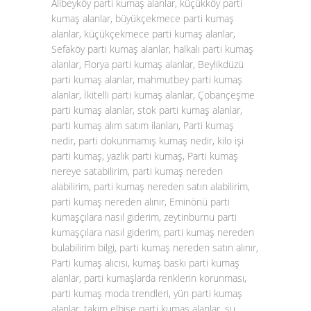
Alibeyköy parti kumaş alanlar, küçükköy parti
kumaş alanlar, büyükçekmece parti kumaş
alanlar, küçükçekmece parti kumaş alanlar,
Sefaköy parti kumaş alanlar, halkalı parti kumaş
alanlar, Florya parti kumaş alanlar, Beylikdüzü
parti kumaş alanlar, mahmutbey parti kumaş
alanlar, İkitelli parti kumaş alanlar, Çobançeşme
parti kumaş alanlar, stok parti kumaş alanlar,
parti kumaş alım satım ilanları, Parti kumaş
nedir, parti dokunmamış kumaş nedir, kilo işi
parti kumaş, yazlık parti kumaş, Parti kumaş
nereye satabilirim, parti kumaş nereden
alabilirim, parti kumaş nereden satın alabilirim,
parti kumaş nereden alınır, Eminönü parti
kumaşçılara nasıl giderim, zeytinburnu parti
kumaşçılara nasıl giderim, parti kumaş nereden
bulabilirim bilgi, parti kumaş nereden satın alınır,
Parti kumaş alıcısı, kumaş baskı parti kumaş
alanlar, parti kumaşlarda renklerin korunması,
parti kumaş moda trendleri, yün parti kumaş
alanlar, takım elbise parti kumaş alanlar, su