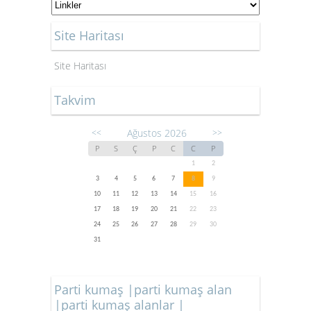
Site Haritası
Site Haritası
Takvim
Ağustos 2026
<<
>>
P
S
Ç
P
C
C
P
1
2
3
4
5
6
7
8
9
10
11
12
13
14
15
16
17
18
19
20
21
22
23
24
25
26
27
28
29
30
31
Parti kumaş |parti kumaş alan
|parti kumaş alanlar |