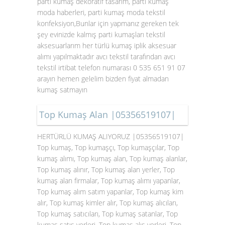
parti kumaş dekoratif tasarım, parti kumaş
moda haberleri, parti kumaş moda tekstil
konfeksiyon,Bunlar için yapmanız gereken tek
şey evinizde kalmış parti kumaşları tekstil
aksesuarlarım her türlü kumaş iplik aksesuar
alımı yapılmaktadır avcı tekstil tarafından avcı
tekstil irtibat telefon numarası 0 535 651 91 07
arayın hemen gelelim bizden fiyat almadan
kumaş satmayın
Top Kumaş Alan |05356519107|
HERTÜRLÜ KUMAŞ ALIYORUZ |05356519107|
Top kumaş, Top kumaşçı, Top kumaşçılar, Top
kumaş alımı, Top kumaş alan, Top kumaş alanlar,
Top kumaş alınır, Top kumaş alan yerler, Top
kumaş alan firmalar, Top kumaş alımı yapanlar,
Top kumaş alım satım yapanlar, Top kumaş kim
alır, Top kumaş kimler alır, Top kumaş alıcıları,
Top kumaş satıcıları, Top kumaş satanlar, Top
kumaş satış yerleri, Top kumaş alış yerleri, Top