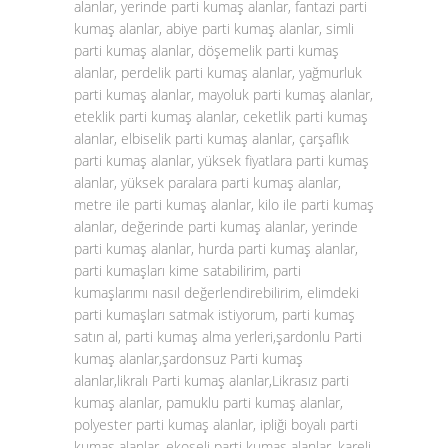
alanlar, yerinde parti kumaş alanlar, fantazi parti
kumaş alanlar, abiye parti kumaş alanlar, simli
parti kumaş alanlar, döşemelik parti kumaş
alanlar, perdelik parti kumaş alanlar, yağmurluk
parti kumaş alanlar, mayoluk parti kumaş alanlar,
eteklik parti kumaş alanlar, ceketlik parti kumaş
alanlar, elbiselik parti kumaş alanlar, çarşaflık
parti kumaş alanlar, yüksek fiyatlara parti kumaş
alanlar, yüksek paralara parti kumaş alanlar,
metre ile parti kumaş alanlar, kilo ile parti kumaş
alanlar, değerinde parti kumaş alanlar, yerinde
parti kumaş alanlar, hurda parti kumaş alanlar,
parti kumaşları kime satabilirim, parti
kumaşlarımı nasıl değerlendirebilirim, elimdeki
parti kumaşları satmak istiyorum, parti kumaş
satın al, parti kumaş alma yerleri,şardonlu Parti
kumaş alanlar,şardonsuz Parti kumaş
alanlar,likralı Parti kumaş alanlar,Likrasız parti
kumaş alanlar, pamuklu parti kumaş alanlar,
polyester parti kumaş alanlar, ipliği boyalı parti
kumaş alanlar, ekoseli parti kumaş alanlar, kareli