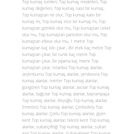
Top kumaş isimleri, Top kumaş modelleri, Top
kumaş değerleri, Top kumaş nasıl bir kumaş,
Top kumaştan ne olur, Top kumaş kalın bir
kumaş mı, Top kumaş ince bir kumaş mı, Top
kumaştan gömlek olur mu, Top kumaştan ceket
olur mu, Top kumaştan pantolon olur mu, Top
kumaştan elbise olur mu, 1 metre Top
kumaştan kaç kilo çıkar , Bir etek kaç metre Top
kumaştan çıkar, bir tunik kaç metre Top
kumaştan çıkar, bir pijama kaç metre Top
kumaştan çıkar, İstanbul Top kumaş alanlar,
zeytinburnu Top kumaş alanlar, yenibosna Top
kumaş alanlar, merter Top kumaş alanlar,
güngören Top kumaş alanlar, avcılar Top kumaş
alanlar, bağcılar Top kumaş alanlar, bayrampaşa
Top kumaş alanlar, Beyoğlu Top kumaş alanlar,
Eminönü Top kumaş alanlar, Çerkezköy Top
kumaş alanlar, Çorlu Top kumaş alanlar, giyim
kent Top kumaş alanlar, tekstil kent Top kumaş
alanlar, sultançiftliği Top kumaş alanlar, sultan
gazi Top kumaş alanlar, Sultanahmet Top kumaş