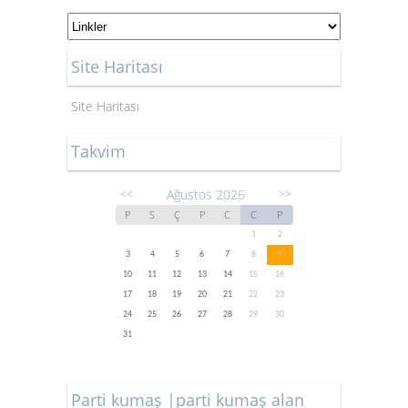
Site Haritası
Site Haritası
Takvim
Ağustos 2026
<<
>>
P
S
Ç
P
C
C
P
1
2
3
4
5
6
7
8
9
10
11
12
13
14
15
16
17
18
19
20
21
22
23
24
25
26
27
28
29
30
31
Parti kumaş |parti kumaş alan