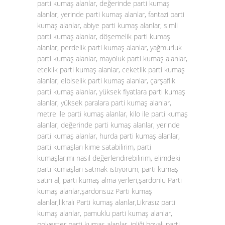
parti kumaş alanlar, değerinde parti kumaş
alanlar, yerinde parti kumaş alanlar, fantazi parti
kumaş alanlar, abiye parti kumaş alanlar, simli
parti kumaş alanlar, döşemelik parti kumaş
alanlar, perdelik parti kumaş alanlar, yağmurluk
parti kumaş alanlar, mayoluk parti kumaş alanlar,
eteklik parti kumaş alanlar, ceketlik parti kumaş
alanlar, elbiselik parti kumaş alanlar, çarşaflık
parti kumaş alanlar, yüksek fiyatlara parti kumaş
alanlar, yüksek paralara parti kumaş alanlar,
metre ile parti kumaş alanlar, kilo ile parti kumaş
alanlar, değerinde parti kumaş alanlar, yerinde
parti kumaş alanlar, hurda parti kumaş alanlar,
parti kumaşları kime satabilirim, parti
kumaşlarımı nasıl değerlendirebilirim, elimdeki
parti kumaşları satmak istiyorum, parti kumaş
satın al, parti kumaş alma yerleri,şardonlu Parti
kumaş alanlar,şardonsuz Parti kumaş
alanlar,likralı Parti kumaş alanlar,Likrasız parti
kumaş alanlar, pamuklu parti kumaş alanlar,
polyester parti kumaş alanlar, ipliği boyalı parti