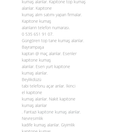
kumaş alanlar. Kapitone top kumaş
alanlar. Kapitone
kumaş alım satımı yapan firmalar.
Kapitone kumaş
alanların telefon numarası.
0 535 651 91 07.
Güngören top tane kumaş alanlar.
Bayrampaşa
kaptan @ maç alanlar. Esenler
kapitone kumaş
alanlar. Esen yurt kapitone
kumaş alanlar.
Beylikdüzü
tabi telefonu açar anlar. İkinci
el kapitone
kumaş alanlar. Nakit kapitone
kumaş alanlar
. Fantazi
kapitone kumaş alanlar
.
Nevresimlik
kadife kumaş alanlar. Giyimlik
kapitone kumaş