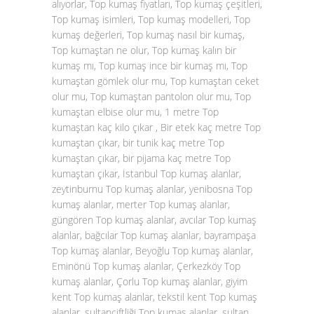
alıyorlar, Top kumaş fiyatları, Top kumaş çeşitleri,
Top kumaş isimleri, Top kumaş modelleri, Top
kumaş değerleri, Top kumaş nasıl bir kumaş,
Top kumaştan ne olur, Top kumaş kalın bir
kumaş mı, Top kumaş ince bir kumaş mı, Top
kumaştan gömlek olur mu, Top kumaştan ceket
olur mu, Top kumaştan pantolon olur mu, Top
kumaştan elbise olur mu, 1 metre Top
kumaştan kaç kilo çıkar , Bir etek kaç metre Top
kumaştan çıkar, bir tunik kaç metre Top
kumaştan çıkar, bir pijama kaç metre Top
kumaştan çıkar, İstanbul Top kumaş alanlar,
zeytinburnu Top kumaş alanlar, yenibosna Top
kumaş alanlar, merter Top kumaş alanlar,
güngören Top kumaş alanlar, avcılar Top kumaş
alanlar, bağcılar Top kumaş alanlar, bayrampaşa
Top kumaş alanlar, Beyoğlu Top kumaş alanlar,
Eminönü Top kumaş alanlar, Çerkezköy Top
kumaş alanlar, Çorlu Top kumaş alanlar, giyim
kent Top kumaş alanlar, tekstil kent Top kumaş
alanlar, sultançiftliği Top kumaş alanlar, sultan