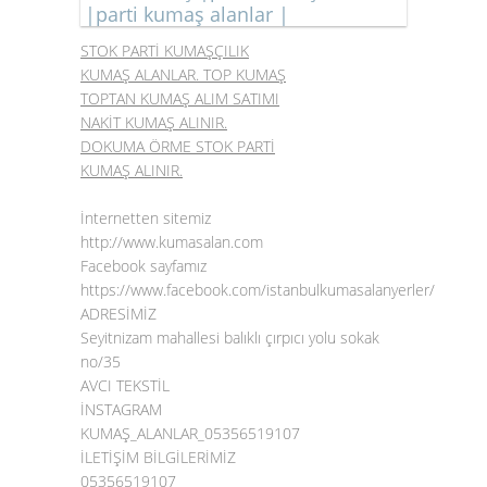
|parti kumaş alanlar |
STOK PARTİ KUMAŞÇILIK
KUMAŞ ALANLAR. TOP KUMAŞ
TOPTAN KUMAŞ ALIM SATIMI
NAKİT KUMAŞ ALINIR.
DOKUMA ÖRME STOK PARTİ
KUMAŞ ALINIR.
İnternetten sitemiz
http://www.kumasalan.com
Facebook sayfamız
https://www.facebook.com/istanbulkumasalanyerler/
ADRESİMİZ
Seyitnizam mahallesi balıklı çırpıcı yolu sokak
no/35
AVCI TEKSTİL
İNSTAGRAM
KUMAŞ_ALANLAR_05356519107
İLETİŞİM BİLGİLERİMİZ
05356519107