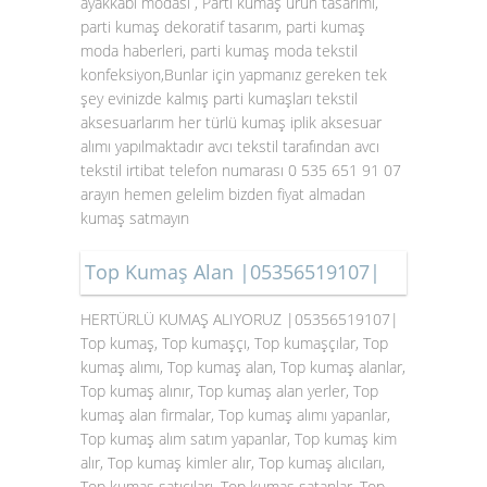
ayakkabı modası , Parti kumaş ürün tasarımı,
parti kumaş dekoratif tasarım, parti kumaş
moda haberleri, parti kumaş moda tekstil
konfeksiyon,Bunlar için yapmanız gereken tek
şey evinizde kalmış parti kumaşları tekstil
aksesuarlarım her türlü kumaş iplik aksesuar
alımı yapılmaktadır avcı tekstil tarafından avcı
tekstil irtibat telefon numarası 0 535 651 91 07
arayın hemen gelelim bizden fiyat almadan
kumaş satmayın
Top Kumaş Alan |05356519107|
HERTÜRLÜ KUMAŞ ALIYORUZ |05356519107|
Top kumaş, Top kumaşçı, Top kumaşçılar, Top
kumaş alımı, Top kumaş alan, Top kumaş alanlar,
Top kumaş alınır, Top kumaş alan yerler, Top
kumaş alan firmalar, Top kumaş alımı yapanlar,
Top kumaş alım satım yapanlar, Top kumaş kim
alır, Top kumaş kimler alır, Top kumaş alıcıları,
Top kumaş satıcıları, Top kumaş satanlar, Top