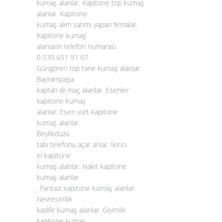
kumaş alanlar. Kapitone top kumaş
alanlar. Kapitone
kumaş alım satımı yapan firmalar.
Kapitone kumaş
alanların telefon numarası.
0 535 651 91 07.
Güngören top tane kumaş alanlar.
Bayrampaşa
kaptan @ maç alanlar. Esenler
kapitone kumaş
alanlar. Esen yurt kapitone
kumaş alanlar.
Beylikdüzü
tabi telefonu açar anlar. İkinci
el kapitone
kumaş alanlar. Nakit kapitone
kumaş alanlar
. Fantazi
kapitone kumaş alanlar
.
Nevresimlik
kadife kumaş alanlar. Giyimlik
kapitone kumaş