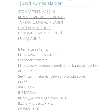
|parti kumaş alanlar |
STOK PARTİ KUMAŞÇILIK
KUMAŞ ALANLAR. TOP KUMAŞ
TOPTAN KUMAŞ ALIM SATIMI
NAKİT KUMAŞ ALINIR.
DOKUMA ÖRME STOK PARTİ
KUMAŞ ALINIR.
İnternetten sitemiz
http://www.kumasalan.com
Facebook sayfamız
https://www.facebook.com/istanbulkumasalanyerler/
ADRESİMİZ
Seyitnizam mahallesi balıklı çırpıcı yolu sokak
no/35
AVCI TEKSTİL
İNSTAGRAM
KUMAŞ_ALANLAR_05356519107
İLETİŞİM BİLGİLERİMİZ
05356519107