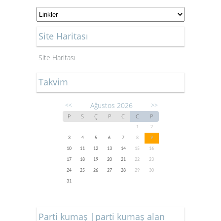
Site Haritası
Site Haritası
Takvim
Ağustos 2026
<<
>>
P
S
Ç
P
C
C
P
1
2
3
4
5
6
7
8
9
10
11
12
13
14
15
16
17
18
19
20
21
22
23
24
25
26
27
28
29
30
31
Parti kumaş |parti kumaş alan