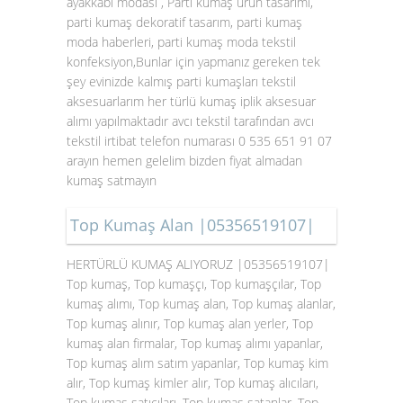
ayakkabı modası , Parti kumaş ürün tasarımı,
parti kumaş dekoratif tasarım, parti kumaş
moda haberleri, parti kumaş moda tekstil
konfeksiyon,Bunlar için yapmanız gereken tek
şey evinizde kalmış parti kumaşları tekstil
aksesuarlarım her türlü kumaş iplik aksesuar
alımı yapılmaktadır avcı tekstil tarafından avcı
tekstil irtibat telefon numarası 0 535 651 91 07
arayın hemen gelelim bizden fiyat almadan
kumaş satmayın
Top Kumaş Alan |05356519107|
HERTÜRLÜ KUMAŞ ALIYORUZ |05356519107|
Top kumaş, Top kumaşçı, Top kumaşçılar, Top
kumaş alımı, Top kumaş alan, Top kumaş alanlar,
Top kumaş alınır, Top kumaş alan yerler, Top
kumaş alan firmalar, Top kumaş alımı yapanlar,
Top kumaş alım satım yapanlar, Top kumaş kim
alır, Top kumaş kimler alır, Top kumaş alıcıları,
Top kumaş satıcıları, Top kumaş satanlar, Top