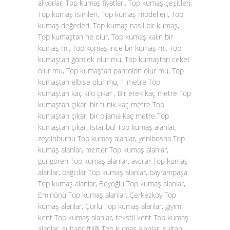
alıyorlar, Top kumaş fiyatları, Top kumaş çeşitleri,
Top kumaş isimleri, Top kumaş modelleri, Top
kumaş değerleri, Top kumaş nasıl bir kumaş,
Top kumaştan ne olur, Top kumaş kalın bir
kumaş mı, Top kumaş ince bir kumaş mı, Top
kumaştan gömlek olur mu, Top kumaştan ceket
olur mu, Top kumaştan pantolon olur mu, Top
kumaştan elbise olur mu, 1 metre Top
kumaştan kaç kilo çıkar , Bir etek kaç metre Top
kumaştan çıkar, bir tunik kaç metre Top
kumaştan çıkar, bir pijama kaç metre Top
kumaştan çıkar, İstanbul Top kumaş alanlar,
zeytinburnu Top kumaş alanlar, yenibosna Top
kumaş alanlar, merter Top kumaş alanlar,
güngören Top kumaş alanlar, avcılar Top kumaş
alanlar, bağcılar Top kumaş alanlar, bayrampaşa
Top kumaş alanlar, Beyoğlu Top kumaş alanlar,
Eminönü Top kumaş alanlar, Çerkezköy Top
kumaş alanlar, Çorlu Top kumaş alanlar, giyim
kent Top kumaş alanlar, tekstil kent Top kumaş
alanlar, sultançiftliği Top kumaş alanlar, sultan