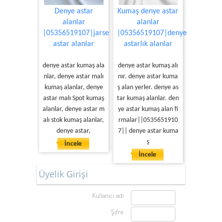
Denye astar
Kumaş denye astar
alanlar
alanlar
|05356519107|jarse
|05356519107|denye
astar alanlar
astarlık alanlar
denye astar kumaş ala
denye astar kumaş alı
nlar, denye astar malı
nır. denye astar kuma
kumaş alanlar, denye
ş alan yerler. denye as
astar malı Spot kumaş
tar kumaş alanlar. den
alanlar, denye astar m
ye astar kumaş alan fi
alı stok kumaş alanlar,
rmalar||0535651910
denye astar,
7|| denye astar kuma
ş
İncele
İncele
Üyelik Girişi
Kullanıcı adı
Şifre