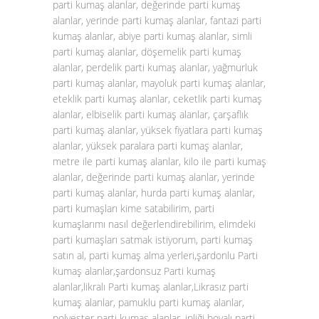
parti kumaş alanlar, değerinde parti kumaş
alanlar, yerinde parti kumaş alanlar, fantazi parti
kumaş alanlar, abiye parti kumaş alanlar, simli
parti kumaş alanlar, döşemelik parti kumaş
alanlar, perdelik parti kumaş alanlar, yağmurluk
parti kumaş alanlar, mayoluk parti kumaş alanlar,
eteklik parti kumaş alanlar, ceketlik parti kumaş
alanlar, elbiselik parti kumaş alanlar, çarşaflık
parti kumaş alanlar, yüksek fiyatlara parti kumaş
alanlar, yüksek paralara parti kumaş alanlar,
metre ile parti kumaş alanlar, kilo ile parti kumaş
alanlar, değerinde parti kumaş alanlar, yerinde
parti kumaş alanlar, hurda parti kumaş alanlar,
parti kumaşları kime satabilirim, parti
kumaşlarımı nasıl değerlendirebilirim, elimdeki
parti kumaşları satmak istiyorum, parti kumaş
satın al, parti kumaş alma yerleri,şardonlu Parti
kumaş alanlar,şardonsuz Parti kumaş
alanlar,likralı Parti kumaş alanlar,Likrasız parti
kumaş alanlar, pamuklu parti kumaş alanlar,
polyester parti kumaş alanlar, ipliği boyalı parti