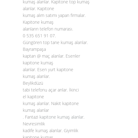
kumaş alanlar. Kapitone top kumaş
alanlar. Kapitone
kumaş alım satımı yapan firmalar.
Kapitone kumaş
alanların telefon numarası.
0 535 651 91 07.
Güngören top tane kumaş alanlar.
Bayrampaşa
kaptan @ maç alanlar. Esenler
kapitone kumaş
alanlar. Esen yurt kapitone
kumaş alanlar.
Beylikdüzü
tabi telefonu açar anlar. İkinci
el kapitone
kumaş alanlar. Nakit kapitone
kumaş alanlar
. Fantazi
kapitone kumaş alanlar
.
Nevresimlik
kadife kumaş alanlar. Giyimlik
kapitone kumaş