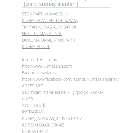
|parti kumaş alanlar |
STOK PARTİ KUMAŞÇILIK
KUMAŞ ALANLAR. TOP KUMAŞ
TOPTAN KUMAŞ ALIM SATIMI
NAKİT KUMAŞ ALINIR.
DOKUMA ÖRME STOK PARTİ
KUMAŞ ALINIR.
İnternetten sitemiz
http://www.kumasalan.com
Facebook sayfamız
https://www.facebook.com/istanbulkumasalanyerler/
ADRESİMİZ
Seyitnizam mahallesi balıklı çırpıcı yolu sokak
no/35
AVCI TEKSTİL
İNSTAGRAM
KUMAŞ_ALANLAR_05356519107
İLETİŞİM BİLGİLERİMİZ
05356519107