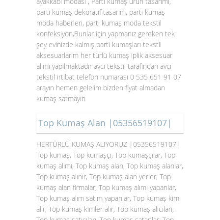
ayakkabı modası , Parti kumaş ürün tasarımı,
parti kumaş dekoratif tasarım, parti kumaş
moda haberleri, parti kumaş moda tekstil
konfeksiyon,Bunlar için yapmanız gereken tek
şey evinizde kalmış parti kumaşları tekstil
aksesuarlarım her türlü kumaş iplik aksesuar
alımı yapılmaktadır avcı tekstil tarafından avcı
tekstil irtibat telefon numarası 0 535 651 91 07
arayın hemen gelelim bizden fiyat almadan
kumaş satmayın
Top Kumaş Alan |05356519107|
HERTÜRLÜ KUMAŞ ALIYORUZ |05356519107|
Top kumaş, Top kumaşçı, Top kumaşçılar, Top
kumaş alımı, Top kumaş alan, Top kumaş alanlar,
Top kumaş alınır, Top kumaş alan yerler, Top
kumaş alan firmalar, Top kumaş alımı yapanlar,
Top kumaş alım satım yapanlar, Top kumaş kim
alır, Top kumaş kimler alır, Top kumaş alıcıları,
Top kumaş satıcıları, Top kumaş satanlar, Top