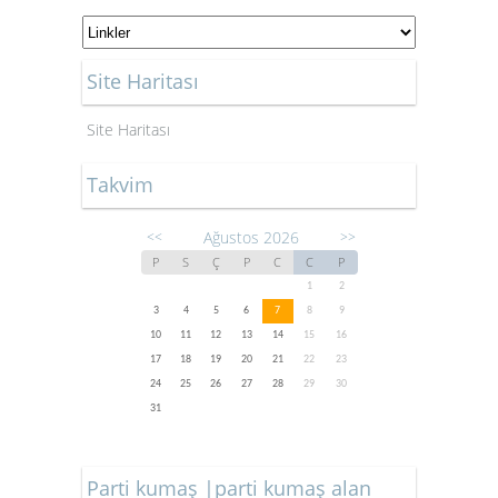
Site Haritası
Site Haritası
Takvim
Ağustos 2026
<<
>>
P
S
Ç
P
C
C
P
1
2
3
4
5
6
7
8
9
10
11
12
13
14
15
16
17
18
19
20
21
22
23
24
25
26
27
28
29
30
31
Parti kumaş |parti kumaş alan