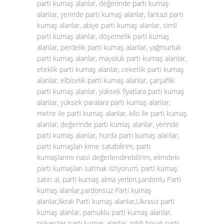
parti kumaş alanlar, değerinde parti kumaş
alanlar, yerinde parti kumaş alanlar, fantazi parti
kumaş alanlar, abiye parti kumaş alanlar, simli
parti kumaş alanlar, döşemelik parti kumaş
alanlar, perdelik parti kumaş alanlar, yağmurluk
parti kumaş alanlar, mayoluk parti kumaş alanlar,
eteklik parti kumaş alanlar, ceketlik parti kumaş
alanlar, elbiselik parti kumaş alanlar, çarşaflık
parti kumaş alanlar, yüksek fiyatlara parti kumaş
alanlar, yüksek paralara parti kumaş alanlar,
metre ile parti kumaş alanlar, kilo ile parti kumaş
alanlar, değerinde parti kumaş alanlar, yerinde
parti kumaş alanlar, hurda parti kumaş alanlar,
parti kumaşları kime satabilirim, parti
kumaşlarımı nasıl değerlendirebilirim, elimdeki
parti kumaşları satmak istiyorum, parti kumaş
satın al, parti kumaş alma yerleri,şardonlu Parti
kumaş alanlar,şardonsuz Parti kumaş
alanlar,likralı Parti kumaş alanlar,Likrasız parti
kumaş alanlar, pamuklu parti kumaş alanlar,
polyester parti kumaş alanlar, ipliği boyalı parti