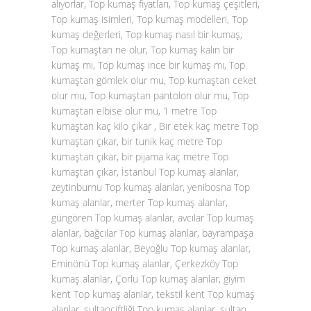
alıyorlar, Top kumaş fiyatları, Top kumaş çeşitleri,
Top kumaş isimleri, Top kumaş modelleri, Top
kumaş değerleri, Top kumaş nasıl bir kumaş,
Top kumaştan ne olur, Top kumaş kalın bir
kumaş mı, Top kumaş ince bir kumaş mı, Top
kumaştan gömlek olur mu, Top kumaştan ceket
olur mu, Top kumaştan pantolon olur mu, Top
kumaştan elbise olur mu, 1 metre Top
kumaştan kaç kilo çıkar , Bir etek kaç metre Top
kumaştan çıkar, bir tunik kaç metre Top
kumaştan çıkar, bir pijama kaç metre Top
kumaştan çıkar, İstanbul Top kumaş alanlar,
zeytinburnu Top kumaş alanlar, yenibosna Top
kumaş alanlar, merter Top kumaş alanlar,
güngören Top kumaş alanlar, avcılar Top kumaş
alanlar, bağcılar Top kumaş alanlar, bayrampaşa
Top kumaş alanlar, Beyoğlu Top kumaş alanlar,
Eminönü Top kumaş alanlar, Çerkezköy Top
kumaş alanlar, Çorlu Top kumaş alanlar, giyim
kent Top kumaş alanlar, tekstil kent Top kumaş
alanlar, sultançiftliği Top kumaş alanlar, sultan