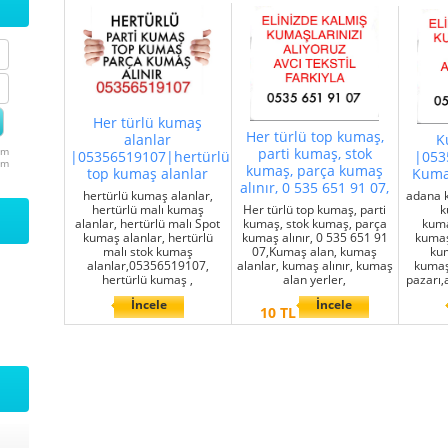
Her türlü kumaş
Her türlü top kumaş,
alanlar
K
um
parti kumaş, stok
|05356519107|hertürlü
|053
um
kumaş, parça kumaş
top kumaş alanlar
Kuma
alınır, 0 535 651 91 07,
hertürlü kumaş alanlar,
adana 
hertürlü malı kumaş
Her türlü top kumaş, parti
k
alanlar, hertürlü malı Spot
kumaş, stok kumaş, parça
kuma
kumaş alanlar, hertürlü
kumaş alınır, 0 535 651 91
kumaş
malı stok kumaş
07,Kumaş alan, kumaş
ku
alanlar,05356519107,
alanlar, kumaş alınır, kumaş
kumaş
hertürlü kumaş ,
alan yerler,
pazarı,
İncele
İncele
10 TL