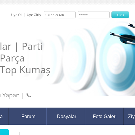
Üye Ol
Üye Girişi
ar | Parti
 Parça
 Top Kumaş
 Yapan | 📞
da
Forum
Dosyalar
Foto Galeri
Ziy