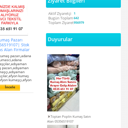
Ziyaret Bilgileri
Aktif Ziyaretçi
1
Bugün Toplam
642
Toplam Ziyaret
956979
Duyurular
umaş Pazarı
56519107| Stok
s Alan Firmalar
kumaş pazarı,adana
umasci,adana
şçılar,adıyaman
 pazarı,adıyaman
maşçı,adıyaman
çılar,afyon kumaş
afyon kumaşçı,afyon
İncele
Toptan Poplin Kumaş Satın
Alan 05356519107