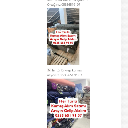
Ortağınız 05356519107
Her türlü krep kumaşı
alıyoruz 0 535 651 91 07