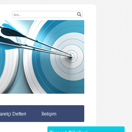
aretçi Defteri
İletişim