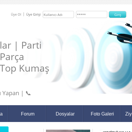
Üye Ol
Üye Girişi
ar | Parti
 Parça
 Top Kumaş
 Yapan | 📞
da
Forum
Dosyalar
Foto Galeri
Ziy