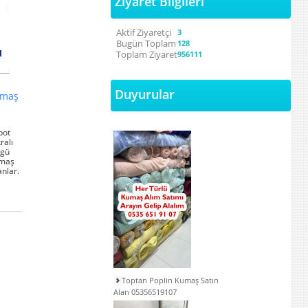
Ziyaret Bilgileri
Aktif Ziyaretçi
3
Bugün Toplam
128
Toplam Ziyaret
956111
Duyurular
umaş
pot
ralı
rgü
umaş
nlar.
Toptan Poplin Kumaş Satın
Alan 05356519107