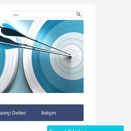
aretçi Defteri
İletişim