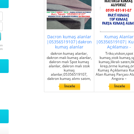
Dacron kumaş alanlar
Kumaş Alanlar
|05356519107|dakron
|05356519107| K
um
kumaş alanlar
Açıklaması -
um
dakron kumaş alanlar,
Triko,viskon,spot
dakron malı kumaş alanlar,
kumaş,stok kumaş,s
dakron malı Spot kumaş
kumaş,likralı saten,lik
alanlar, dakron malı stok
krep,örme kumaş,ö
kumaş
Kumaş Açıklaması K
alanlar,05356519107,
Alan Kumaş Parçası Ala
dakron kumaş alımı satım,
Angora –
İncele
İncele