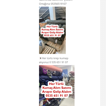
Ortağınız 05356519107
Her türlü krep kumaşı
alıyoruz 0 535 651 91 07