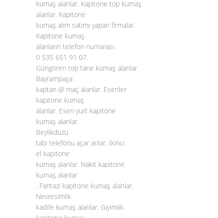
kumaş alanlar. Kapitone top kumaş
alanlar. Kapitone
kumaş alım satımı yapan firmalar.
Kapitone kumaş
alanların telefon numarası.
0 535 651 91 07.
Güngören top tane kumaş alanlar.
Bayrampaşa
kaptan @ maç alanlar. Esenler
kapitone kumaş
alanlar. Esen yurt kapitone
kumaş alanlar.
Beylikdüzü
tabi telefonu açar anlar. İkinci
el kapitone
kumaş alanlar. Nakit kapitone
kumaş alanlar
. Fantazi
kapitone kumaş alanlar
.
Nevresimlik
kadife kumaş alanlar. Giyimlik
kapitone kumaş