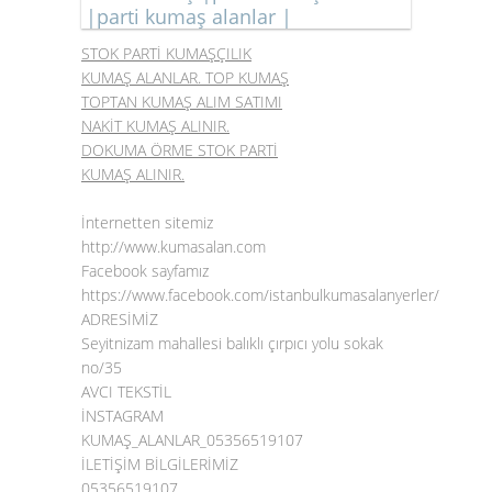
|parti kumaş alanlar |
STOK PARTİ KUMAŞÇILIK
KUMAŞ ALANLAR. TOP KUMAŞ
TOPTAN KUMAŞ ALIM SATIMI
NAKİT KUMAŞ ALINIR.
DOKUMA ÖRME STOK PARTİ
KUMAŞ ALINIR.
İnternetten sitemiz
http://www.kumasalan.com
Facebook sayfamız
https://www.facebook.com/istanbulkumasalanyerler/
ADRESİMİZ
Seyitnizam mahallesi balıklı çırpıcı yolu sokak
no/35
AVCI TEKSTİL
İNSTAGRAM
KUMAŞ_ALANLAR_05356519107
İLETİŞİM BİLGİLERİMİZ
05356519107