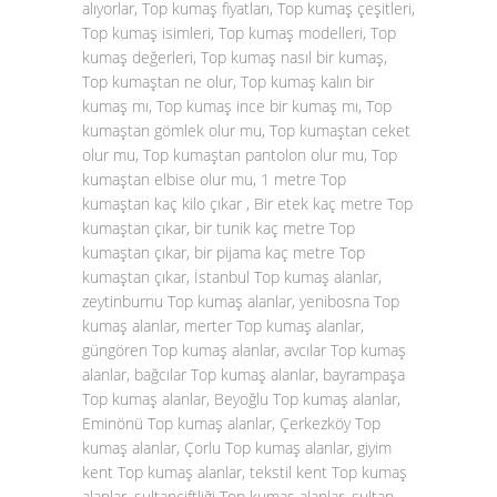
alıyorlar, Top kumaş fiyatları, Top kumaş çeşitleri,
Top kumaş isimleri, Top kumaş modelleri, Top
kumaş değerleri, Top kumaş nasıl bir kumaş,
Top kumaştan ne olur, Top kumaş kalın bir
kumaş mı, Top kumaş ince bir kumaş mı, Top
kumaştan gömlek olur mu, Top kumaştan ceket
olur mu, Top kumaştan pantolon olur mu, Top
kumaştan elbise olur mu, 1 metre Top
kumaştan kaç kilo çıkar , Bir etek kaç metre Top
kumaştan çıkar, bir tunik kaç metre Top
kumaştan çıkar, bir pijama kaç metre Top
kumaştan çıkar, İstanbul Top kumaş alanlar,
zeytinburnu Top kumaş alanlar, yenibosna Top
kumaş alanlar, merter Top kumaş alanlar,
güngören Top kumaş alanlar, avcılar Top kumaş
alanlar, bağcılar Top kumaş alanlar, bayrampaşa
Top kumaş alanlar, Beyoğlu Top kumaş alanlar,
Eminönü Top kumaş alanlar, Çerkezköy Top
kumaş alanlar, Çorlu Top kumaş alanlar, giyim
kent Top kumaş alanlar, tekstil kent Top kumaş
alanlar, sultançiftliği Top kumaş alanlar, sultan