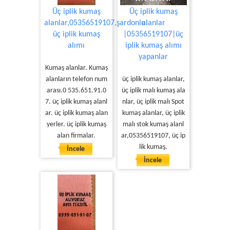
Üç iplik kumaş
Üç iplik kumaş
alanlar,05356519107,şardonlu
alanlar
üç iplik kumaş
|05356519107|üç
alımı
iplik kumaş alımı
yapanlar
Kumaş alanlar. Kumaş
alanların telefon num
üç iplik kumaş alanlar,
arası.0 535.651.91.0
üç iplik malı kumaş ala
7. üç iplik kumaş alanl
nlar, üç iplik malı Spot
ar. üç iplik kumaş alan
kumaş alanlar, üç iplik
yerler. üç iplik kumaş
malı stok kumaş alanl
alan firmalar.
ar,05356519107, üç ip
lik kumaş.
İncele
İncele