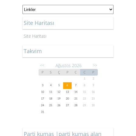
Site Haritası
Site Haritası
Takvim
Ağustos 2026
<<
>>
P
S
Ç
P
C
C
P
1
2
3
4
5
6
7
8
9
10
11
12
13
14
15
16
17
18
19
20
21
22
23
24
25
26
27
28
29
30
31
Parti kumaş |parti kumaş alan