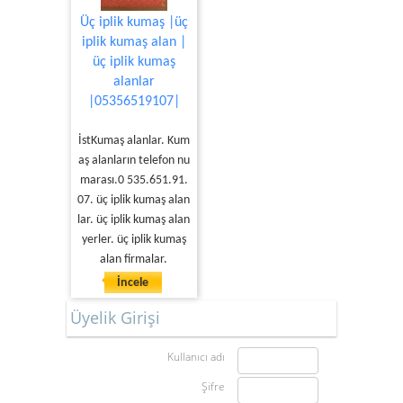
Üç iplik kumaş |üç
iplik kumaş alan |
üç iplik kumaş
alanlar
|05356519107|
İstKumaş alanlar. Kum
aş alanların telefon nu
marası.0 535.651.91.
07. üç iplik kumaş alan
lar. üç iplik kumaş alan
yerler. üç iplik kumaş
alan firmalar.
İncele
Üyelik Girişi
Kullanıcı adı
Şifre