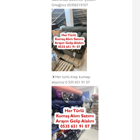
Ortağınız 05356519107
Her türlü krep kumaşı
alıyoruz 0 535 651 91 07