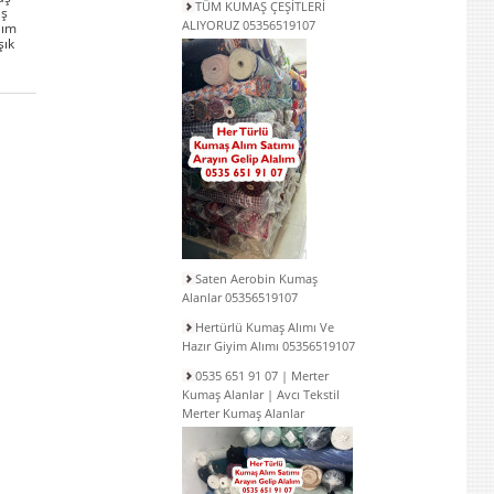
TÜM KUMAŞ ÇEŞİTLERİ
aş
ALIYORUZ 05356519107
lım
şık
Saten Aerobin Kumaş
Alanlar 05356519107
Hertürlü Kumaş Alımı Ve
Hazır Giyim Alımı 05356519107
0535 651 91 07 | Merter
Kumaş Alanlar | Avcı Tekstil
Merter Kumaş Alanlar