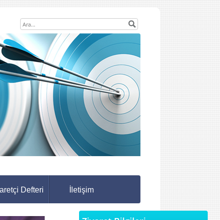
aretçi Defteri
İletişim