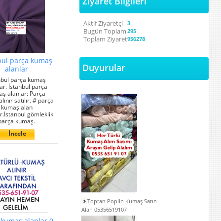
Ziyaret Bilgileri
Aktif Ziyaretçi
3
Bugün Toplam
295
Toplam Ziyaret
956278
bul parça kumaş
Duyurular
alanlar
nbul parça kumaş
ar. İstanbul parça
ş alanlar: Parça
ınır satılır. # parça
kumaş alan
r.İstanbul gömleklik
parça kumaş.
İncele
Toptan Poplin Kumaş Satın
Alan 05356519107
 kumaş alanlar 0