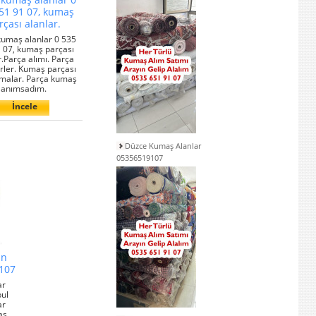
51 91 07, kumaş
rçası alanlar.
kumaş alanlar 0 535
 07, kumaş parçası
r.Parça alımı. Parça
rler. Kumaş parçası
rmalar. Parça kumaş
anımsadım.
İncele
Düzce Kumaş Alanlar
05356519107
an
9107
ar
ul
ar
aş