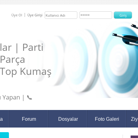
Üye Ol
Üye Girişi
ar | Parti
 Parça
 Top Kumaş
 Yapan | 📞
da
Forum
Dosyalar
Foto Galeri
Ziy