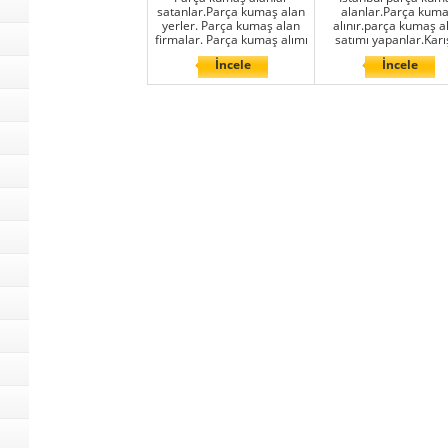
satanlar.Parça kumaş alan
alanlar.Parça kum
yerler. Parça kumaş alan
alınır.parça kumaş a
firmalar. Parça kumaş alımı
satımı yapanlar.Karı
İncele
İncele