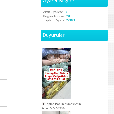
Ziyaret Bilgileri
Aktif Ziyaretçi
7
Bugün Toplam
531
Toplam Ziyaret
955873
)
Duyurular
Toptan Poplin Kumaş Satın
Alan 05356519107