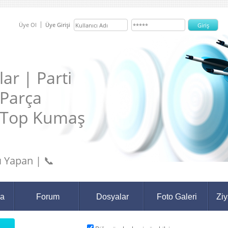
Üye Ol
Üye Girişi
ar | Parti
 Parça
 Top Kumaş
 Yapan | 📞
da
Forum
Dosyalar
Foto Galeri
Ziy