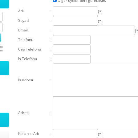
Diğer üyeler beni görebilsin.
Adı
:
(*)
Soyadı
:
(*)
Email
:
(*
Telefonu
:
um
Cep Telefonu
:
um
İş Telefonu
:
İş Adresi
:
Adresi
:
Kullanıcı Adı
:
(*)