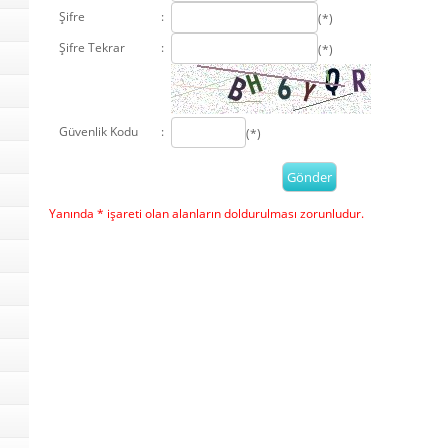
Şifre
:
(*)
Şifre Tekrar
:
(*)
Güvenlik Kodu
:
(*)
Yanında * işareti olan alanların doldurulması zorunludur.