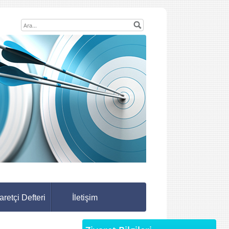
aretçi Defteri
İletişim