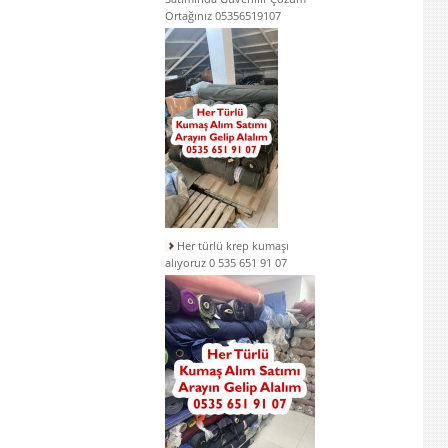
Ortağınız 05356519107
Her türlü krep kumaşı
alıyoruz 0 535 651 91 07