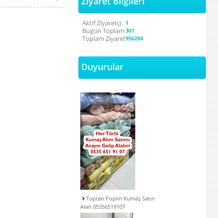
Ziyaret Bilgileri
Aktif Ziyaretçi
1
Bugün Toplam
301
Toplam Ziyaret
956284
Duyurular
Toptan Poplin Kumaş Satın
Alan 05356519107