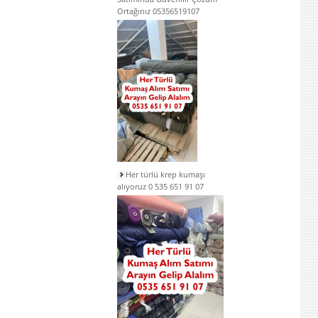
Ortağınız 05356519107
Her türlü krep kumaşı
alıyoruz 0 535 651 91 07