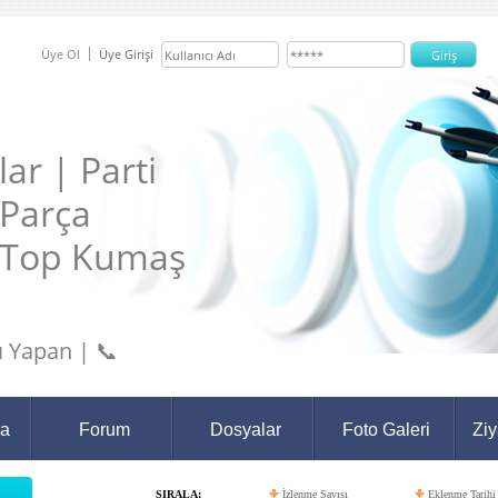
Üye Ol
Üye Girişi
ar | Parti
 Parça
 Top Kumaş
 Yapan | 📞
da
Forum
Dosyalar
Foto Galeri
Ziy
SIRALA:
İzlenme Sayısı
Eklenme Tarihi